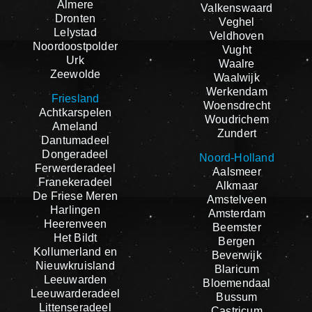
Almere
Valkenswaard
Dronten
Veghel
Lelystad
Veldhoven
Noordoostpolder
Vught
Urk
Waalre
Zeewolde
Waalwijk
Werkendam
Friesland
Woensdrecht
Achtkarspelen
Woudrichem
Ameland
Zundert
Dantumadeel
Dongeradeel
Noord-Holland
Ferwerderadeel
Aalsmeer
Franekeradeel
Alkmaar
De Friese Meren
Amstelveen
Harlingen
Amsterdam
Heerenveen
Beemster
Het Bildt
Bergen
Kollumerland en
Beverwijk
Nieuwkruisland
Blaricum
Leeuwarden
Bloemendaal
Leeuwarderadeel
Bussum
Littenseradeel
Castricum