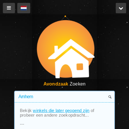
Avondzaak
Zoeken
Bekijk
winkels die later geopend zijn
of
probeer een andere zoekopdracht...
---