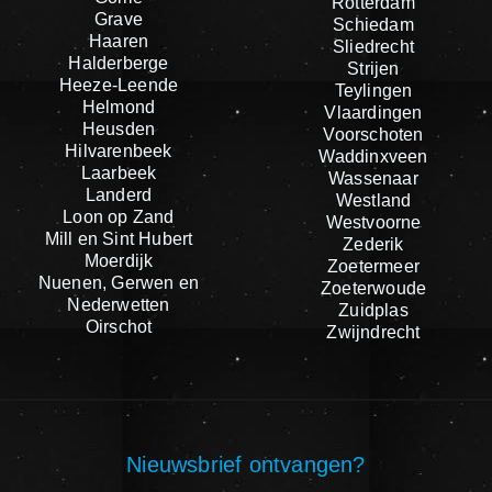
Rotterdam
Grave
Schiedam
Haaren
Sliedrecht
Halderberge
Strijen
Heeze-Leende
Teylingen
Helmond
Vlaardingen
Heusden
Voorschoten
Hilvarenbeek
Waddinxveen
Laarbeek
Wassenaar
Landerd
Westland
Loon op Zand
Westvoorne
Mill en Sint Hubert
Zederik
Moerdijk
Zoetermeer
Nuenen, Gerwen en
Zoeterwoude
Nederwetten
Zuidplas
Oirschot
Zwijndrecht
Nieuwsbrief ontvangen?