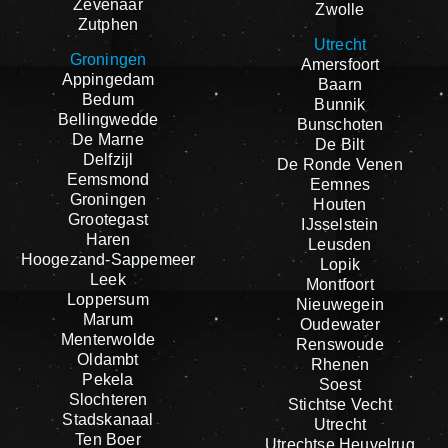
Zevenaar
Zwolle
Zutphen
Utrecht
Groningen
Amersfoort
Appingedam
Baarn
Bedum
Bunnik
Bellingwedde
Bunschoten
De Marne
De Bilt
Delfzijl
De Ronde Venen
Eemsmond
Eemnes
Groningen
Houten
Grootegast
IJsselstein
Haren
Leusden
Hoogezand-Sappemeer
Lopik
Leek
Montfoort
Loppersum
Nieuwegein
Marum
Oudewater
Menterwolde
Renswoude
Oldambt
Rhenen
Pekela
Soest
Slochteren
Stichtse Vecht
Stadskanaal
Utrecht
Ten Boer
Utrechtse Heuvelrug