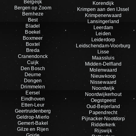
Bergeijk
Korendijk
Bergen op Zoom
Krimpen aan den IJssel
Bernheze
Krimpenerwaard
Best
Lansingerland
Bladel
Leerdam
Boekel
Leiden
Boxmeer
Leiderdorp
Boxtel
Leidschendam-Voorburg
Breda
Lisse
Cranendonck
Maassluis
Cuijk
Midden-Delfland
Den Bosch
Molenwaard
Deurne
Nieuwkoop
Dongen
Nissewaard
Drimmelen
Noordwijk
Eersel
Noordwijkerhout
Eindhoven
Oegstgeest
Etten-Leur
Oud-Beijerland
Geertruidenberg
Papendrecht
Geldrop-Mierlo
Pijnacker-Nootdorp
Gemert-Bakel
Ridderkerk
Gilze en Rijen
Rijswijk
Goirle