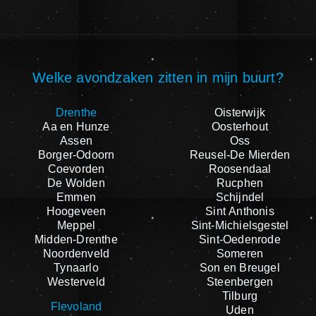
Welke avondzaken zitten in mijn buurt?
Drenthe
Oisterwijk
Aa en Hunze
Oosterhout
Assen
Oss
Borger-Odoorn
Reusel-De Mierden
Coevorden
Roosendaal
De Wolden
Rucphen
Emmen
Schijndel
Hoogeveen
Sint Anthonis
Meppel
Sint-Michielsgestel
Midden-Drenthe
Sint-Oedenrode
Noordenveld
Someren
Tynaarlo
Son en Breugel
Westerveld
Steenbergen
Tilburg
Flevoland
Uden