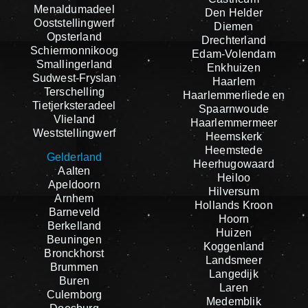
Menaldumadeel
Den Helder
Ooststellingwerf
Diemen
Opsterland
Drechterland
Schiermonnikoog
Edam-Volendam
Smallingerland
Enkhuizen
Sudwest-Fryslan
Haarlem
Terschelling
Haarlemmerliede en
Tietjerksteradeel
Spaarnwoude
Vlieland
Haarlemmermeer
Weststellingwerf
Heemskerk
Heemstede
Gelderland
Heerhugowaard
Aalten
Heiloo
Apeldoorn
Hilversum
Arnhem
Hollands Kroon
Barneveld
Hoorn
Berkelland
Huizen
Beuningen
Koggenland
Bronckhorst
Landsmeer
Brummen
Langedijk
Buren
Laren
Culemborg
Medemblik