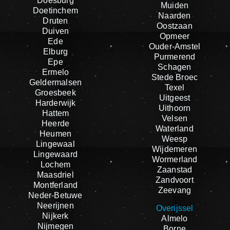
Doesburg
Muiden
Doetinchem
Naarden
Druten
Oostzaan
Duiven
Opmeer
Ede
Ouder-Amstel
Elburg
Purmerend
Epe
Schagen
Ermelo
Stede Broec
Geldermalsen
Texel
Groesbeek
Uitgeest
Harderwijk
Uithoorn
Hattem
Velsen
Heerde
Waterland
Heumen
Weesp
Lingewaal
Wijdemeren
Lingewaard
Wormerland
Lochem
Zaanstad
Maasdriel
Zandvoort
Montferland
Zeevang
Neder-Betuwe
Neerijnen
Overijssel
Nijkerk
Almelo
Nijmegen
Borne