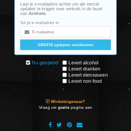
Laat je e-mailadres achter om als eerste
updates te krijgen over winkels in de buurt
van
Arnhem
.
Vul je e-mailadres in:
Nu geopend
Levert alcohol
Levert dranken
Levert etenswaren
Levert non-food
Winkeleigenaar?
Vraag uw
gratis
pagina aan