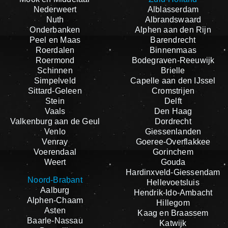
Nederweert
Alblasserdam
Nuth
Albrandswaard
Onderbanken
Alphen aan den Rijn
Peel en Maas
Barendrecht
Roerdalen
Binnenmaas
Roermond
Bodegraven-Reeuwijk
Schinnen
Brielle
Simpelveld
Capelle aan den IJssel
Sittard-Geleen
Cromstrijen
Stein
Delft
Vaals
Den Haag
Valkenburg aan de Geul
Dordrecht
Venlo
Giessenlanden
Venray
Goeree-Overflakkee
Voerendaal
Gorinchem
Weert
Gouda
Hardinxveld-Giessendam
Noord-Brabant
Hellevoetsluis
Aalburg
Hendrik-Ido-Ambacht
Alphen-Chaam
Hillegom
Asten
Kaag en Braassem
Baarle-Nassau
Katwijk