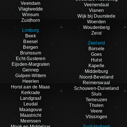
Veendam
Veenendaal
Vlagtwedde
Vianen
Winsum
Wijk bij Duurstede
Zuidhorn
Woerden
Woudenberg
Limburg
Zeist
Beek
Beesel
Zeeland
Bergen
Borsele
Brunssum
Goes
Echt-Susteren
Hulst
Eijsden-Margraten
Kapelle
Gennep
Middelburg
Gulpen-Wittem
Noord-Beveland
Heerlen
Reimerswaal
Horst aan de Maas
Schouwen-Duiveland
Kerkrade
Sluis
Landgraaf
Terneuzen
Leudal
Tholen
Maasgouw
Veere
Maastricht
Vlissingen
Meerssen
Mook en Middelaar
Zuid-Holland