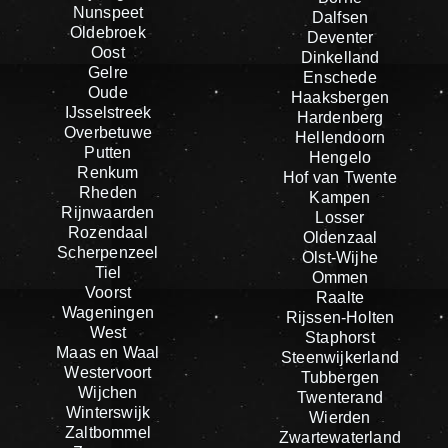
Nunspeet
Dalfsen
Oldebroek
Deventer
Oost
Dinkelland
Gelre
Enschede
Oude
Haaksbergen
IJsselstreek
Hardenberg
Overbetuwe
Hellendoorn
Putten
Hengelo
Renkum
Hof van Twente
Rheden
Kampen
Rijnwaarden
Losser
Rozendaal
Oldenzaal
Scherpenzeel
Olst-Wijhe
Tiel
Ommen
Voorst
Raalte
Wageningen
Rijssen-Holten
West
Staphorst
Maas en Waal
Steenwijkerland
Westervoort
Tubbergen
Wijchen
Twenterand
Winterswijk
Wierden
Zaltbommel
Zwartewaterland