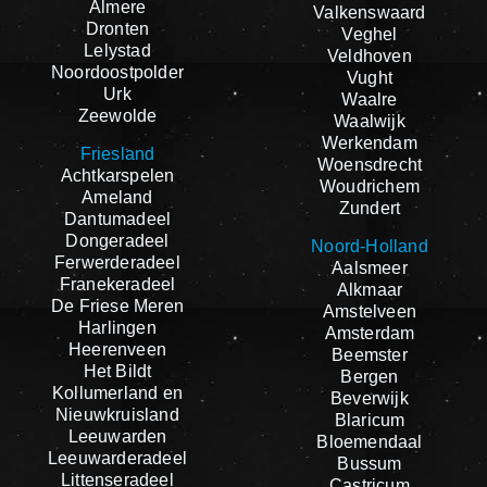
Almere
Valkenswaard
Dronten
Veghel
Lelystad
Veldhoven
Noordoostpolder
Vught
Urk
Waalre
Zeewolde
Waalwijk
Werkendam
Friesland
Woensdrecht
Achtkarspelen
Woudrichem
Ameland
Zundert
Dantumadeel
Dongeradeel
Noord-Holland
Ferwerderadeel
Aalsmeer
Franekeradeel
Alkmaar
De Friese Meren
Amstelveen
Harlingen
Amsterdam
Heerenveen
Beemster
Het Bildt
Bergen
Kollumerland en
Beverwijk
Nieuwkruisland
Blaricum
Leeuwarden
Bloemendaal
Leeuwarderadeel
Bussum
Littenseradeel
Castricum