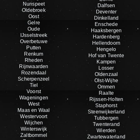
Nunspeet
Dalfsen
Oldebroek
Deventer
Oost
Dinkelland
Gelre
Enschede
Oude
Haaksbergen
IJsselstreek
Hardenberg
Overbetuwe
Hellendoorn
Putten
Hengelo
Renkum
Hof van Twente
Rheden
Kampen
Rijnwaarden
Losser
Rozendaal
Oldenzaal
Scherpenzeel
Olst-Wijhe
Tiel
Ommen
Voorst
Raalte
Wageningen
Rijssen-Holten
West
Staphorst
Maas en Waal
Steenwijkerland
Westervoort
Tubbergen
Wijchen
Twenterand
Winterswijk
Wierden
Zaltbommel
Zwartewaterland