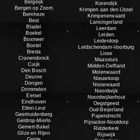
Bergeijk
Korendijk
Bergen op Zoom
Krimpen aan den IJssel
Bernheze
Krimpenerwaard
Best
Lansingerland
Bladel
Leerdam
Boekel
Leiden
Boxmeer
Leiderdorp
Boxtel
Leidschendam-Voorburg
Breda
Lisse
Cranendonck
Maassluis
Cuijk
Midden-Delfland
Den Bosch
Molenwaard
Deurne
Nieuwkoop
Dongen
Nissewaard
Drimmelen
Noordwijk
Eersel
Noordwijkerhout
Eindhoven
Oegstgeest
Etten-Leur
Oud-Beijerland
Geertruidenberg
Papendrecht
Geldrop-Mierlo
Pijnacker-Nootdorp
Gemert-Bakel
Ridderkerk
Gilze en Rijen
Rijswijk
Goirle