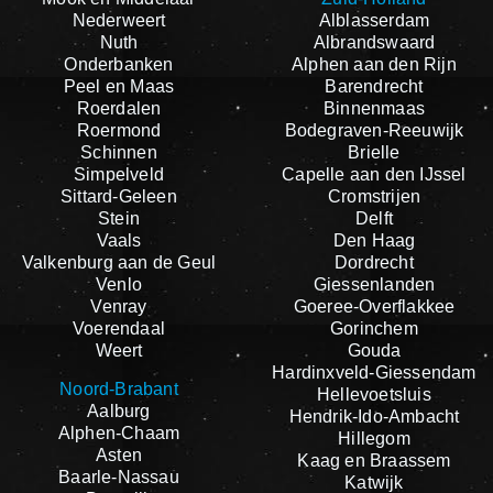
Nederweert
Alblasserdam
Nuth
Albrandswaard
Onderbanken
Alphen aan den Rijn
Peel en Maas
Barendrecht
Roerdalen
Binnenmaas
Roermond
Bodegraven-Reeuwijk
Schinnen
Brielle
Simpelveld
Capelle aan den IJssel
Sittard-Geleen
Cromstrijen
Stein
Delft
Vaals
Den Haag
Valkenburg aan de Geul
Dordrecht
Venlo
Giessenlanden
Venray
Goeree-Overflakkee
Voerendaal
Gorinchem
Weert
Gouda
Hardinxveld-Giessendam
Noord-Brabant
Hellevoetsluis
Aalburg
Hendrik-Ido-Ambacht
Alphen-Chaam
Hillegom
Asten
Kaag en Braassem
Baarle-Nassau
Katwijk