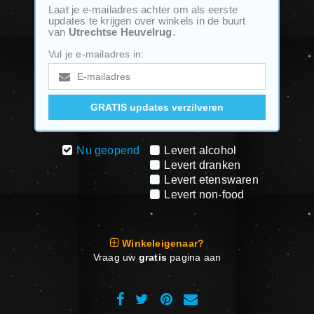
Laat je e-mailadres achter om als eerste
updates te krijgen over winkels in de buurt
van
Utrechtse Heuvelrug
.
Vul je e-mailadres in:
Nu geopend
Levert alcohol
Levert dranken
Levert etenswaren
Levert non-food
Winkeleigenaar?
Vraag uw
gratis
pagina aan