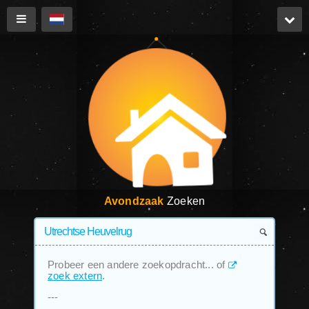
Avondzaak
Zoeken
Probeer een andere zoekopdracht... of
zoek extern
.
---