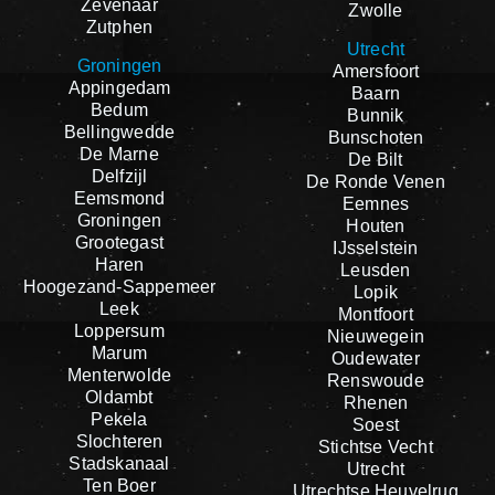
Zevenaar
Zwolle
Zutphen
Utrecht
Groningen
Amersfoort
Appingedam
Baarn
Bedum
Bunnik
Bellingwedde
Bunschoten
De Marne
De Bilt
Delfzijl
De Ronde Venen
Eemsmond
Eemnes
Groningen
Houten
Grootegast
IJsselstein
Haren
Leusden
Hoogezand-Sappemeer
Lopik
Leek
Montfoort
Loppersum
Nieuwegein
Marum
Oudewater
Menterwolde
Renswoude
Oldambt
Rhenen
Pekela
Soest
Slochteren
Stichtse Vecht
Stadskanaal
Utrecht
Ten Boer
Utrechtse Heuvelrug