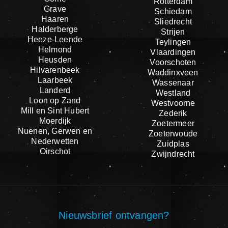
Rotterdam
Grave
Schiedam
Haaren
Sliedrecht
Halderberge
Strijen
Heeze-Leende
Teylingen
Helmond
Vlaardingen
Heusden
Voorschoten
Hilvarenbeek
Waddinxveen
Laarbeek
Wassenaar
Landerd
Westland
Loon op Zand
Westvoorne
Mill en Sint Hubert
Zederik
Moerdijk
Zoetermeer
Nuenen, Gerwen en
Zoeterwoude
Nederwetten
Zuidplas
Oirschot
Zwijndrecht
Nieuwsbrief ontvangen?