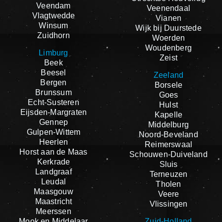
Veendam
Veenendaal
Vlagtwedde
Vianen
Winsum
Wijk bij Duurstede
Zuidhorn
Woerden
Woudenberg
Limburg
Zeist
Beek
Beesel
Zeeland
Bergen
Borsele
Brunssum
Goes
Echt-Susteren
Hulst
Eijsden-Margraten
Kapelle
Gennep
Middelburg
Gulpen-Wittem
Noord-Beveland
Heerlen
Reimerswaal
Horst aan de Maas
Schouwen-Duiveland
Kerkrade
Sluis
Landgraaf
Terneuzen
Leudal
Tholen
Maasgouw
Veere
Maastricht
Vlissingen
Meerssen
Mook en Middelaar
Zuid-Holland