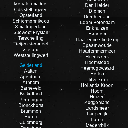
Menaldumadeel
Den Helder
Ooststellingwerf
Diemen
Opsterland
Drechterland
Schiermonnikoog
Edam-Volendam
Smallingerland
Enkhuizen
Sudwest-Fryslan
Haarlem
Terschelling
Haarlemmerliede en
Tietjerksteradeel
Spaarnwoude
Vlieland
Haarlemmermeer
Weststellingwerf
Heemskerk
Heemstede
Gelderland
Heerhugowaard
Aalten
Heiloo
Apeldoorn
Hilversum
Arnhem
Hollands Kroon
Barneveld
Hoorn
Berkelland
Huizen
Beuningen
Koggenland
Bronckhorst
Landsmeer
Brummen
Langedijk
Buren
Laren
Culemborg
Medemblik