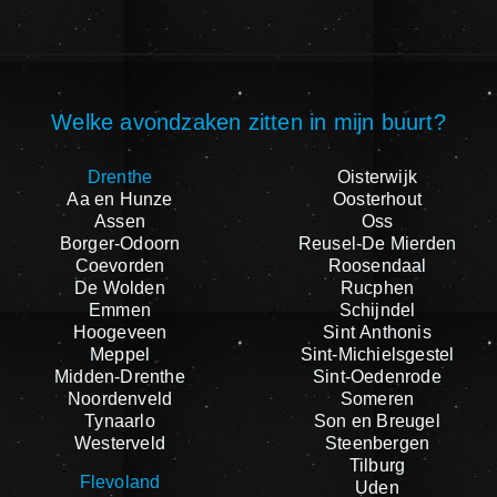
Welke avondzaken zitten in mijn buurt?
Drenthe
Oisterwijk
Aa en Hunze
Oosterhout
Assen
Oss
Borger-Odoorn
Reusel-De Mierden
Coevorden
Roosendaal
De Wolden
Rucphen
Emmen
Schijndel
Hoogeveen
Sint Anthonis
Meppel
Sint-Michielsgestel
Midden-Drenthe
Sint-Oedenrode
Noordenveld
Someren
Tynaarlo
Son en Breugel
Westerveld
Steenbergen
Tilburg
Flevoland
Uden