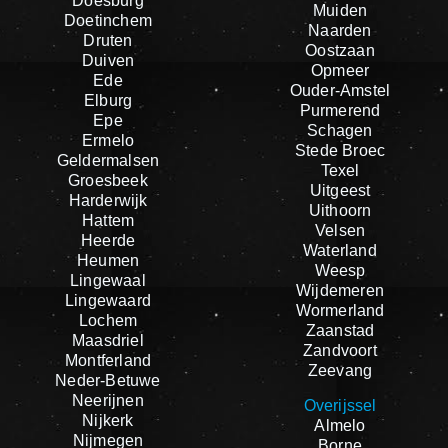
Doesburg
Muiden
Doetinchem
Naarden
Druten
Oostzaan
Duiven
Opmeer
Ede
Ouder-Amstel
Elburg
Purmerend
Epe
Schagen
Ermelo
Stede Broec
Geldermalsen
Texel
Groesbeek
Uitgeest
Harderwijk
Uithoorn
Hattem
Velsen
Heerde
Waterland
Heumen
Weesp
Lingewaal
Wijdemeren
Lingewaard
Wormerland
Lochem
Zaanstad
Maasdriel
Zandvoort
Montferland
Zeevang
Neder-Betuwe
Neerijnen
Overijssel
Nijkerk
Almelo
Nijmegen
Borne