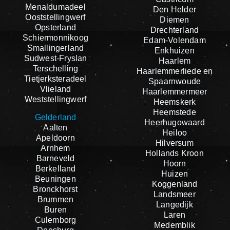
Menaldumadeel
Den Helder
Ooststellingwerf
Diemen
Opsterland
Drechterland
Schiermonnikoog
Edam-Volendam
Smallingerland
Enkhuizen
Sudwest-Fryslan
Haarlem
Terschelling
Haarlemmerliede en
Tietjerksteradeel
Spaarnwoude
Vlieland
Haarlemmermeer
Weststellingwerf
Heemskerk
Heemstede
Gelderland
Heerhugowaard
Aalten
Heiloo
Apeldoorn
Hilversum
Arnhem
Hollands Kroon
Barneveld
Hoorn
Berkelland
Huizen
Beuningen
Koggenland
Bronckhorst
Landsmeer
Brummen
Langedijk
Buren
Laren
Culemborg
Medemblik