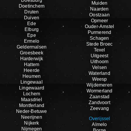
Doesburg
Muiden
Doetinchem
Naarden
Druten
Oostzaan
Duiven
Opmeer
Ede
Ouder-Amstel
Elburg
Purmerend
Epe
Schagen
Ermelo
Stede Broec
Geldermalsen
Texel
Groesbeek
Uitgeest
Harderwijk
Uithoorn
Hattem
Velsen
Heerde
Waterland
Heumen
Weesp
Lingewaal
Wijdemeren
Lingewaard
Wormerland
Lochem
Zaanstad
Maasdriel
Zandvoort
Montferland
Zeevang
Neder-Betuwe
Neerijnen
Overijssel
Nijkerk
Almelo
Nijmegen
Borne