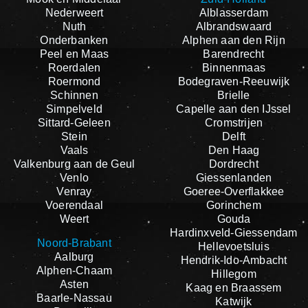
Nederweert
Alblasserdam
Nuth
Albrandswaard
Onderbanken
Alphen aan den Rijn
Peel en Maas
Barendrecht
Roerdalen
Binnenmaas
Roermond
Bodegraven-Reeuwijk
Schinnen
Brielle
Simpelveld
Capelle aan den IJssel
Sittard-Geleen
Cromstrijen
Stein
Delft
Vaals
Den Haag
Valkenburg aan de Geul
Dordrecht
Venlo
Giessenlanden
Venray
Goeree-Overflakkee
Voerendaal
Gorinchem
Weert
Gouda
Hardinxveld-Giessendam
Noord-Brabant
Hellevoetsluis
Aalburg
Hendrik-Ido-Ambacht
Alphen-Chaam
Hillegom
Asten
Kaag en Braassem
Baarle-Nassau
Katwijk