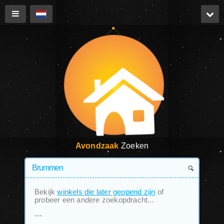
Avondzaak
Zoeken
Bekijk
winkels die later geopend zijn
of
probeer een andere zoekopdracht...
---