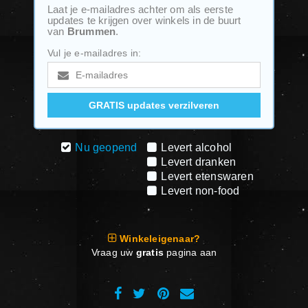
Laat je e-mailadres achter om als eerste
updates te krijgen over winkels in de buurt
van
Brummen
.
Vul je e-mailadres in:
Nu geopend
Levert alcohol
Levert dranken
Levert etenswaren
Levert non-food
Winkeleigenaar?
Vraag uw
gratis
pagina aan