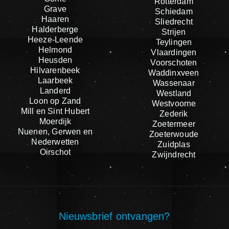
Rotterdam
Grave
Schiedam
Haaren
Sliedrecht
Halderberge
Strijen
Heeze-Leende
Teylingen
Helmond
Vlaardingen
Heusden
Voorschoten
Hilvarenbeek
Waddinxveen
Laarbeek
Wassenaar
Landerd
Westland
Loon op Zand
Westvoorne
Mill en Sint Hubert
Zederik
Moerdijk
Zoetermeer
Nuenen, Gerwen en
Zoeterwoude
Nederwetten
Zuidplas
Oirschot
Zwijndrecht
Nieuwsbrief ontvangen?