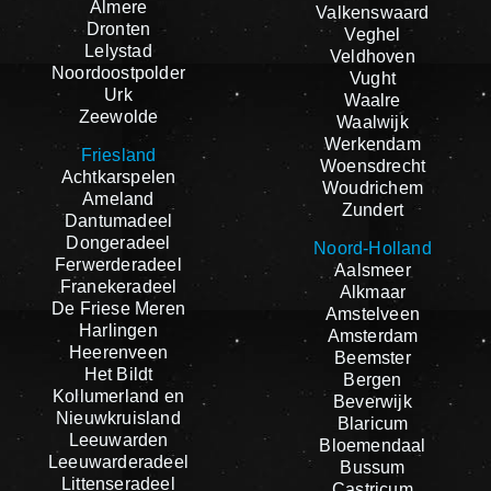
Almere
Valkenswaard
Dronten
Veghel
Lelystad
Veldhoven
Noordoostpolder
Vught
Urk
Waalre
Zeewolde
Waalwijk
Werkendam
Friesland
Woensdrecht
Achtkarspelen
Woudrichem
Ameland
Zundert
Dantumadeel
Dongeradeel
Noord-Holland
Ferwerderadeel
Aalsmeer
Franekeradeel
Alkmaar
De Friese Meren
Amstelveen
Harlingen
Amsterdam
Heerenveen
Beemster
Het Bildt
Bergen
Kollumerland en
Beverwijk
Nieuwkruisland
Blaricum
Leeuwarden
Bloemendaal
Leeuwarderadeel
Bussum
Littenseradeel
Castricum