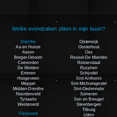
Welke avondzaken zitten in mijn buurt?
Drenthe
Oisterwijk
Aa en Hunze
Oosterhout
Assen
Oss
Borger-Odoorn
Reusel-De Mierden
Coevorden
Roosendaal
De Wolden
Rucphen
Emmen
Schijndel
Hoogeveen
Sint Anthonis
Meppel
Sint-Michielsgestel
Midden-Drenthe
Sint-Oedenrode
Noordenveld
Someren
Tynaarlo
Son en Breugel
Westerveld
Steenbergen
Tilburg
Flevoland
Uden