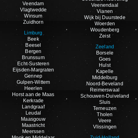
Veendam
Veenendaal
Vlagtwedde
Vianen
Winsum
Wijk bij Duurstede
Zuidhorn
Woerden
Woudenberg
Limburg
Zeist
Beek
Beesel
Zeeland
Bergen
Borsele
Brunssum
Goes
Echt-Susteren
Hulst
Eijsden-Margraten
Kapelle
Gennep
Middelburg
Gulpen-Wittem
Noord-Beveland
Heerlen
Reimerswaal
Horst aan de Maas
Schouwen-Duiveland
Kerkrade
Sluis
Landgraaf
Terneuzen
Leudal
Tholen
Maasgouw
Veere
Maastricht
Vlissingen
Meerssen
Mook en Middelaar
Zuid-Holland