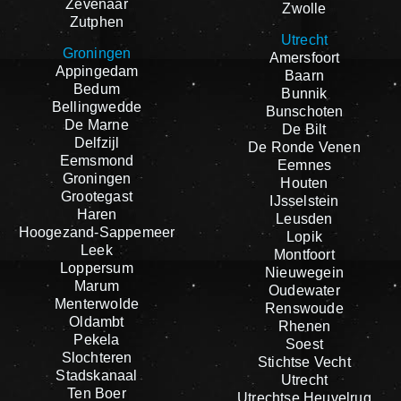
Zevenaar
Zwolle
Zutphen
Utrecht
Groningen
Amersfoort
Appingedam
Baarn
Bedum
Bunnik
Bellingwedde
Bunschoten
De Marne
De Bilt
Delfzijl
De Ronde Venen
Eemsmond
Eemnes
Groningen
Houten
Grootegast
IJsselstein
Haren
Leusden
Hoogezand-Sappemeer
Lopik
Leek
Montfoort
Loppersum
Nieuwegein
Marum
Oudewater
Menterwolde
Renswoude
Oldambt
Rhenen
Pekela
Soest
Slochteren
Stichtse Vecht
Stadskanaal
Utrecht
Ten Boer
Utrechtse Heuvelrug