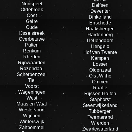
Nunspeet
Dalfsen
Oldebroek
Deventer
Oost
Dinkelland
Gelre
Enschede
Oude
Haaksbergen
IJsselstreek
Hardenberg
Overbetuwe
Hellendoorn
Putten
Hengelo
Renkum
Hof van Twente
Rheden
Kampen
Rijnwaarden
Losser
Rozendaal
Oldenzaal
Scherpenzeel
Olst-Wijhe
Tiel
Ommen
Voorst
Raalte
Wageningen
Rijssen-Holten
West
Staphorst
Maas en Waal
Steenwijkerland
Westervoort
Tubbergen
Wijchen
Twenterand
Winterswijk
Wierden
Zaltbommel
Zwartewaterland