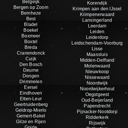
Bergeijk
Korendijk
Bergen op Zoom
Krimpen aan den IJssel
Bernheze
Krimpenerwaard
Best
Lansingerland
Bladel
Leerdam
Boekel
Leiden
Boxmeer
Leiderdorp
Boxtel
Leidschendam-Voorburg
Breda
Lisse
Cranendonck
Maassluis
Cuijk
Midden-Delfland
Den Bosch
Molenwaard
Deurne
Nieuwkoop
Dongen
Nissewaard
Drimmelen
Noordwijk
Eersel
Noordwijkerhout
Eindhoven
Oegstgeest
Etten-Leur
Oud-Beijerland
Geertruidenberg
Papendrecht
Geldrop-Mierlo
Pijnacker-Nootdorp
Gemert-Bakel
Ridderkerk
Gilze en Rijen
Rijswijk
Goirle