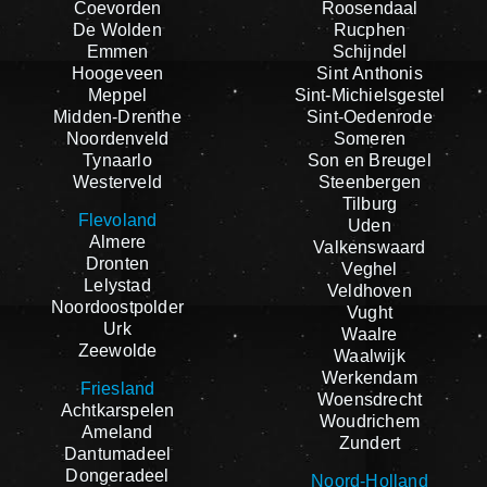
Coevorden
Roosendaal
De Wolden
Rucphen
Emmen
Schijndel
Hoogeveen
Sint Anthonis
Meppel
Sint-Michielsgestel
Midden-Drenthe
Sint-Oedenrode
Noordenveld
Someren
Tynaarlo
Son en Breugel
Westerveld
Steenbergen
Tilburg
Flevoland
Uden
Almere
Valkenswaard
Dronten
Veghel
Lelystad
Veldhoven
Noordoostpolder
Vught
Urk
Waalre
Zeewolde
Waalwijk
Werkendam
Friesland
Woensdrecht
Achtkarspelen
Woudrichem
Ameland
Zundert
Dantumadeel
Dongeradeel
Noord-Holland