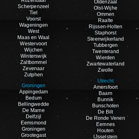
Rozendaal
Oldenzaal
Scherpenzeel
Olst-Wijhe
Tiel
Ommen
Voorst
Raalte
Wageningen
Rijssen-Holten
West
Staphorst
Maas en Waal
Steenwijkerland
Westervoort
Tubbergen
Wijchen
Twenterand
Winterswijk
Wierden
Zaltbommel
Zwartewaterland
Zevenaar
Zwolle
Zutphen
Utrecht
Groningen
Amersfoort
Appingedam
Baarn
Bedum
Bunnik
Bellingwedde
Bunschoten
De Marne
De Bilt
Delfzijl
De Ronde Venen
Eemsmond
Eemnes
Groningen
Houten
Grootegast
IJsselstein