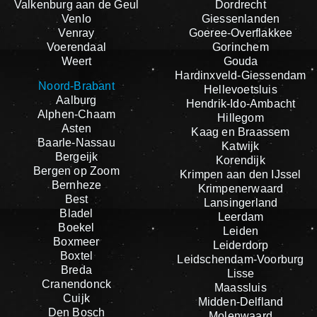
Valkenburg aan de Geul
Dordrecht
Venlo
Giessenlanden
Venray
Goeree-Overflakkee
Voerendaal
Gorinchem
Weert
Gouda
Hardinxveld-Giessendam
Noord-Brabant
Hellevoetsluis
Aalburg
Hendrik-Ido-Ambacht
Alphen-Chaam
Hillegom
Asten
Kaag en Braassem
Baarle-Nassau
Katwijk
Bergeijk
Korendijk
Bergen op Zoom
Krimpen aan den IJssel
Bernheze
Krimpenerwaard
Best
Lansingerland
Bladel
Leerdam
Boekel
Leiden
Boxmeer
Leiderdorp
Boxtel
Leidschendam-Voorburg
Breda
Lisse
Cranendonck
Maassluis
Cuijk
Midden-Delfland
Den Bosch
Molenwaard