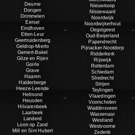
Deurne
Nieuwkoop
Dongen
Nissewaard
Drimmelen
Noordwijk
Eersel
Noordwijkerhout
Eindhoven
Oegstgeest
Etten-Leur
Oud-Beijerland
Geertruidenberg
Papendrecht
Geldrop-Mierlo
Pijnacker-Nootdorp
Gemert-Bakel
Ridderkerk
Gilze en Rijen
Rijswijk
Goirle
Rotterdam
Grave
Schiedam
Haaren
Sliedrecht
Halderberge
Strijen
Heeze-Leende
Teylingen
Helmond
Vlaardingen
Heusden
Voorschoten
Hilvarenbeek
Waddinxveen
Laarbeek
Wassenaar
Landerd
Westland
Loon op Zand
Westvoorne
Mill en Sint Hubert
Zederik