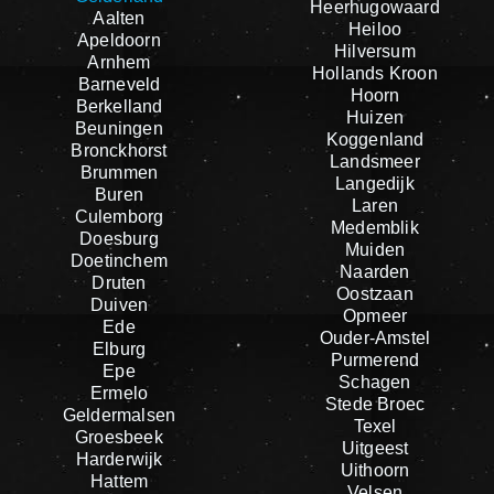
Heerhugowaard
Aalten
Heiloo
Apeldoorn
Hilversum
Arnhem
Hollands Kroon
Barneveld
Hoorn
Berkelland
Huizen
Beuningen
Koggenland
Bronckhorst
Landsmeer
Brummen
Langedijk
Buren
Laren
Culemborg
Medemblik
Doesburg
Muiden
Doetinchem
Naarden
Druten
Oostzaan
Duiven
Opmeer
Ede
Ouder-Amstel
Elburg
Purmerend
Epe
Schagen
Ermelo
Stede Broec
Geldermalsen
Texel
Groesbeek
Uitgeest
Harderwijk
Uithoorn
Hattem
Velsen