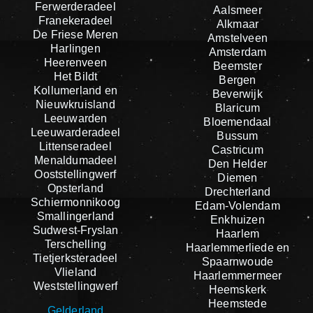
Ferwerderadeel
Aalsmeer
Franekeradeel
Alkmaar
De Friese Meren
Amstelveen
Harlingen
Amsterdam
Heerenveen
Beemster
Het Bildt
Bergen
Kollumerland en
Beverwijk
Nieuwkruisland
Blaricum
Leeuwarden
Bloemendaal
Leeuwarderadeel
Bussum
Littenseradeel
Castricum
Menaldumadeel
Den Helder
Ooststellingwerf
Diemen
Opsterland
Drechterland
Schiermonnikoog
Edam-Volendam
Smallingerland
Enkhuizen
Sudwest-Fryslan
Haarlem
Terschelling
Haarlemmerliede en
Tietjerksteradeel
Spaarnwoude
Vlieland
Haarlemmermeer
Weststellingwerf
Heemskerk
Heemstede
Gelderland