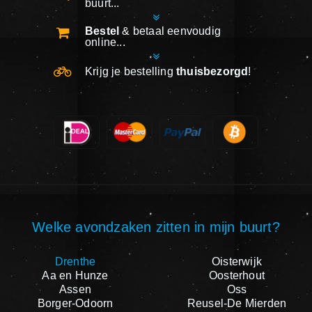
buurt...
Bestel
& betaal eenvoudig
online...
Krijg je bestelling
thuisbezorgd
!
Welke avondzaken zitten in mijn buurt?
Drenthe
Oisterwijk
Aa en Hunze
Oosterhout
Assen
Oss
Borger-Odoorn
Reusel-De Mierden