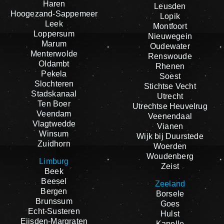
Haren
Leusden
Hoogezand-Sappemeer
Lopik
Leek
Montfoort
Loppersum
Nieuwegein
Marum
Oudewater
Menterwolde
Renswoude
Oldambt
Rhenen
Pekela
Soest
Slochteren
Stichtse Vecht
Stadskanaal
Utrecht
Ten Boer
Utrechtse Heuvelrug
Veendam
Veenendaal
Vlagtwedde
Vianen
Winsum
Wijk bij Duurstede
Zuidhorn
Woerden
Woudenberg
Limburg
Zeist
Beek
Beesel
Zeeland
Bergen
Borsele
Brunssum
Goes
Echt-Susteren
Hulst
Eijsden-Margraten
Kapelle