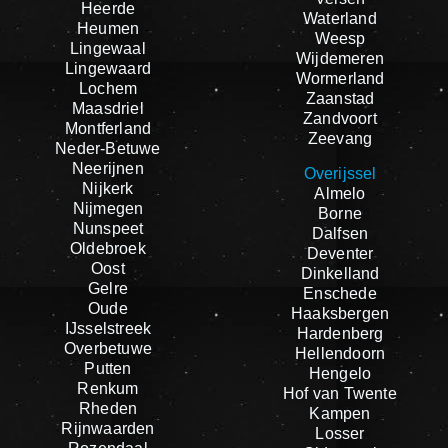
Heerde
Waterland
Heumen
Weesp
Lingewaal
Wijdemeren
Lingewaard
Wormerland
Lochem
Zaanstad
Maasdriel
Zandvoort
Montferland
Zeevang
Neder-Betuwe
Neerijnen
Overijssel
Nijkerk
Almelo
Nijmegen
Borne
Nunspeet
Dalfsen
Oldebroek
Deventer
Oost
Dinkelland
Gelre
Enschede
Oude
Haaksbergen
IJsselstreek
Hardenberg
Overbetuwe
Hellendoorn
Putten
Hengelo
Renkum
Hof van Twente
Rheden
Kampen
Rijnwaarden
Losser