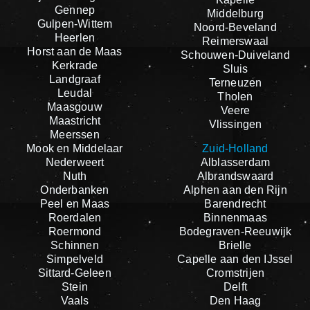
Gennep
Middelburg
Gulpen-Wittem
Noord-Beveland
Heerlen
Reimerswaal
Horst aan de Maas
Schouwen-Duiveland
Kerkrade
Sluis
Landgraaf
Terneuzen
Leudal
Tholen
Maasgouw
Veere
Maastricht
Vlissingen
Meerssen
Mook en Middelaar
Zuid-Holland
Nederweert
Alblasserdam
Nuth
Albrandswaard
Onderbanken
Alphen aan den Rijn
Peel en Maas
Barendrecht
Roerdalen
Binnenmaas
Roermond
Bodegraven-Reeuwijk
Schinnen
Brielle
Simpelveld
Capelle aan den IJssel
Sittard-Geleen
Cromstrijen
Stein
Delft
Vaals
Den Haag