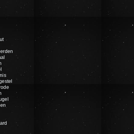
ut
ierden
al
n
l
nis
gestel
rode
n
ugel
gen
ard