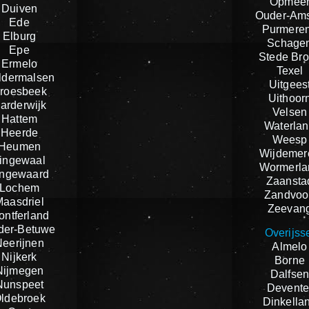
Opmee
Duiven
Ouder-Ams
Ede
Purmere
Elburg
Schage
Epe
Stede Br
Ermelo
Texel
ldermalsen
Uitgees
roesbeek
Uithoor
arderwijk
Velsen
Hattem
Waterla
Heerde
Weesp
Heumen
Wijdemer
ingewaal
Wormerla
ingewaard
Zaansta
Lochem
Zandvoo
Maasdriel
Zeevan
ontferland
der-Betuwe
Overijss
Neerijnen
Almelo
Nijkerk
Borne
Nijmegen
Dalfse
Nunspeet
Devente
ldebroek
Dinkella