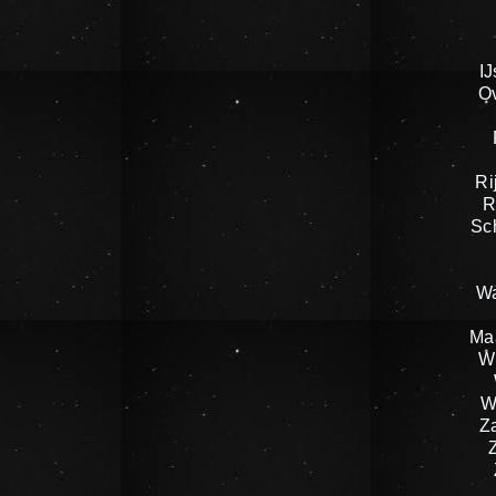
IJ
O
Ri
R
Sc
W
Ma
W
W
Z