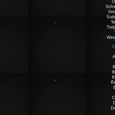
O
Schi
Sma
Sudw
Te
Tiet
West
G
A
B
B
B
B
C
D