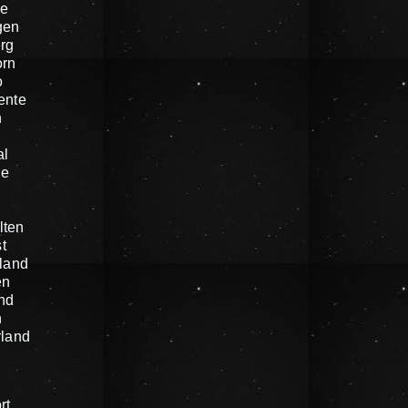
e
gen
rg
orn
o
ente
n
al
he
n
lten
t
land
en
nd
n
rland
rt