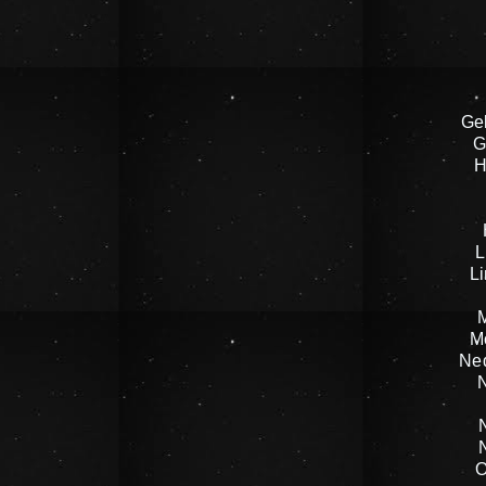
Ge
G
H
L
L
M
Ne
O