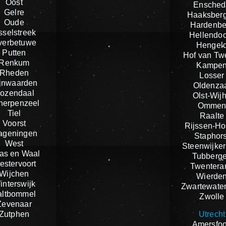
Oost
Ensched
Gelre
Haaksber
Oude
Hardenbe
sselstreek
Hellendo
verbetuwe
Hengel
Putten
Hof van Tw
Renkum
Kampe
Rheden
Losser
jnwaarden
Oldenza
ozendaal
Olst-Wij
herpenzeel
Omme
Tiel
Raalte
Voorst
Rijssen-Ho
ageningen
Staphors
West
Steenwijker
as en Waal
Tubberg
estervoort
Twentera
Wijchen
Wierde
interswijk
Zwartewate
altbommel
Zwolle
Zevenaar
Zutphen
Utrecht
Amersfoo