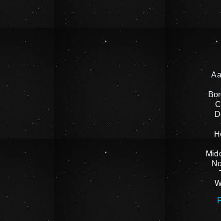
Aa
Bor
C
D
H
Mid
No
W
F