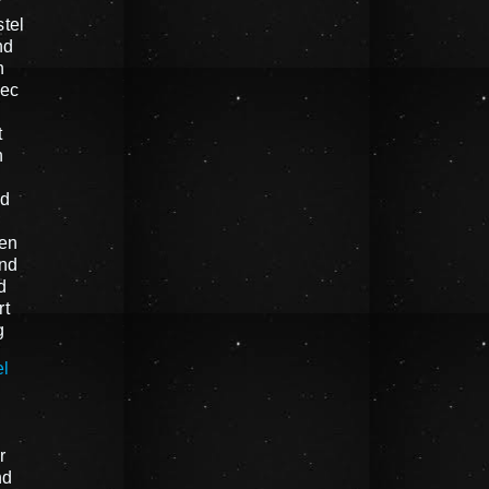
r
tel
nd
n
oec
t
n
nd
en
nd
d
rt
g
el
n
r
nd