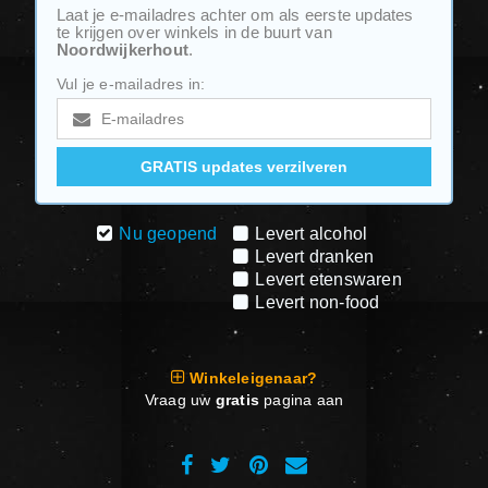
Laat je e-mailadres achter om als eerste updates
te krijgen over winkels in de buurt van
Noordwijkerhout
.
Vul je e-mailadres in:
Nu geopend
Levert alcohol
Levert dranken
Levert etenswaren
Levert non-food
Winkeleigenaar?
Vraag uw
gratis
pagina aan