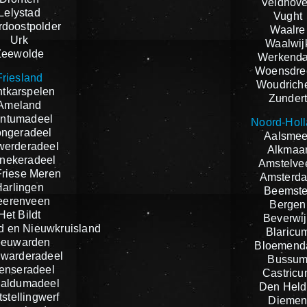
Veldhov
Lelystad
Vught
doostpolder
Waalre
Urk
Waalwij
Zeewolde
Werkend
Woensdre
Friesland
Woudrich
tkarspelen
Zunder
Ameland
ntumadeel
Noord-Hol
ngeradeel
Aalsmee
werderadeel
Alkmaa
nekeradeel
Amstelve
riese Meren
Amsterd
Harlingen
Beemste
eerenveen
Bergen
Het Bildt
Beverwij
d en Nieuwkruisland
Blaricu
eeuwarden
Bloemend
warderadeel
Bussu
tenseradeel
Castric
aldumadeel
Den Held
stellingwerf
Dieme