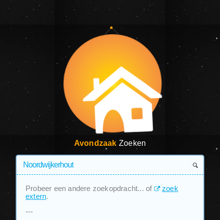
Avondzaak
Zoeken
Probeer een andere zoekopdracht... of
zoek
extern
.
---