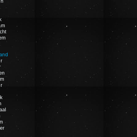
en
k
am
cht
em
t
land
r
r
en
am
r
k
m
aal
m
um
er
n