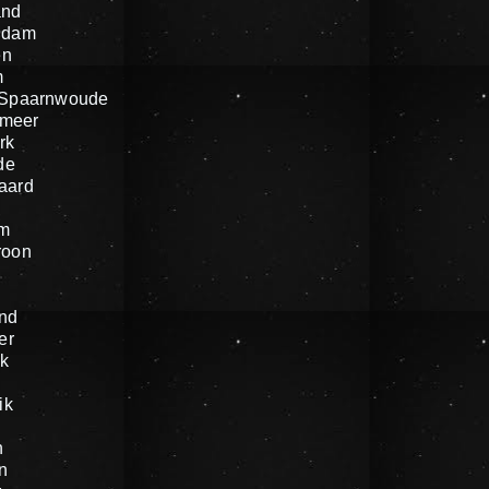
and
ndam
en
m
 Spaarnwoude
meer
rk
de
aard
um
roon
nd
er
k
ik
n
n