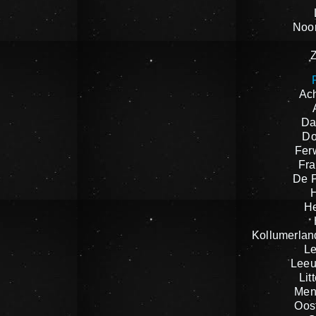
Noor
Ach
Da
Do
Fer
Fra
De F
H
Kollumerlan
L
Leeu
Lit
Men
Oost