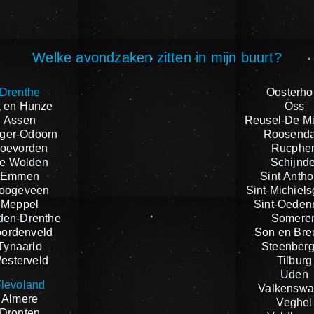
Welke avondzaken zitten in mijn buurt?
Drenthe
Oosterho
 en Hunze
Oss
Assen
Reusel-De M
ger-Odoorn
Roosenda
oevorden
Rucphe
e Wolden
Schijnde
Emmen
Sint Antho
oogeveen
Sint-Michiels
Meppel
Sint-Oeden
den-Drenthe
Somere
ordenveld
Son en Bre
Tynaarlo
Steenber
esterveld
Tilburg
Uden
levoland
Valkenswa
Almere
Veghel
Dronten