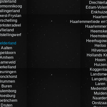
psterland
Drechterl
ermonnikoog
Edam-Vole
llingerland
Enkhuiz
est-Fryslan
Haarle
rschelling
Haarlemmerliede en
jerksteradeel
Haarlemmer
Vlieland
Heemske
stellingwerf
Heemste
Heerhugow
elderland
Heiloo
Aalten
Hilvers
peldoorn
Hollands K
Arnhem
Hoorn
arneveld
Huizen
erkelland
Koggenla
euningen
Landsme
ronckhorst
Langedij
Brummen
Laren
Buren
Medembl
ulemborg
Muiden
Doesburg
Naarde
oetinchem
Oostzaa
Druten