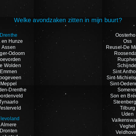
Welke avondzaken zitten in mijn buurt?
Drenthe
Oosterho
 en Hunze
Oss
Assen
Reusel-De M
ger-Odoorn
Roosenda
oevorden
Rucphe
e Wolden
Schijnde
Emmen
Sint Antho
oogeveen
Sint-Michiels
Meppel
Sint-Oeden
den-Drenthe
Somere
ordenveld
Son en Bre
Tynaarlo
Steenber
esterveld
Tilburg
Uden
levoland
Valkenswa
Almere
Veghel
Dronten
Veldhov