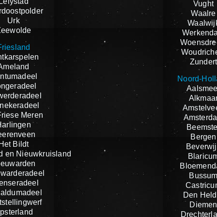
Lelystad
Vught
doostpolder
Waalre
Urk
Waalwij
Zeewolde
Werkend
Woensdre
Friesland
Woudrich
tkarspelen
Zunder
Ameland
ntumadeel
Noord-Hol
ngeradeel
Aalsmee
werderadeel
Alkmaa
nekeradeel
Amstelve
riese Meren
Amsterd
Harlingen
Beemste
eerenveen
Bergen
Het Bildt
Beverwij
d en Nieuwkruisland
Blaricu
eeuwarden
Bloemend
warderadeel
Bussu
tenseradeel
Castric
aldumadeel
Den Held
stellingwerf
Dieme
psterland
Drechterl