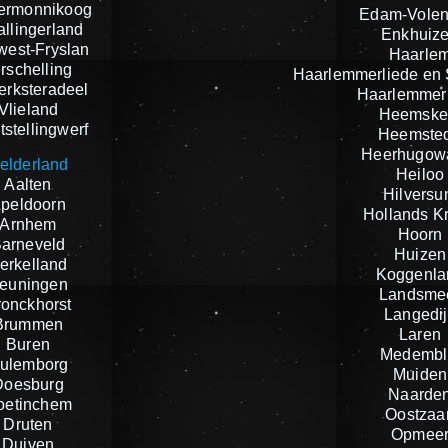
ermonnikoog
Edam-Vole
llingerland
Enkhuiz
est-Fryslan
Haarle
rschelling
Haarlemmerliede en
jerksteradeel
Haarlemmer
Vlieland
Heemske
stellingwerf
Heemste
Heerhugow
elderland
Heiloo
Aalten
Hilvers
peldoorn
Hollands K
Arnhem
Hoorn
arneveld
Huizen
erkelland
Koggenla
euningen
Landsme
ronckhorst
Langedij
Brummen
Laren
Buren
Medembl
ulemborg
Muiden
Doesburg
Naarde
oetinchem
Oostzaa
Druten
Opmee
Duiven