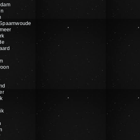
ndam
en
m
 Spaarnwoude
meer
rk
de
aard
um
roon
nd
er
k
ik
n
n
r