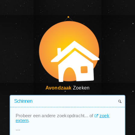
Avondzaak
Zoeken
Probeer een andere zoekopdracht... of
zoek
extern
.
---