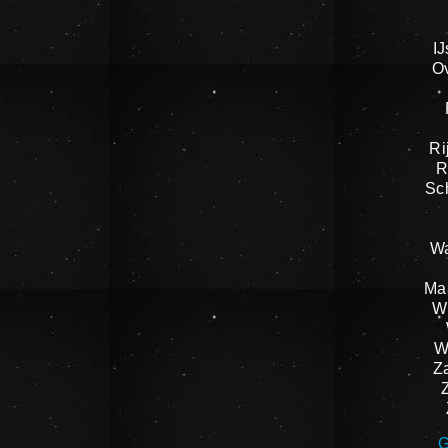
IJ
O
Ri
R
Sc
W
Ma
W
W
Z
G