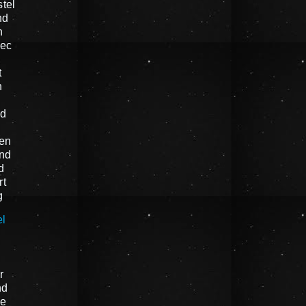
tel
nd
n
oec
t
n
nd
en
nd
d
rt
g
el
n
r
nd
e