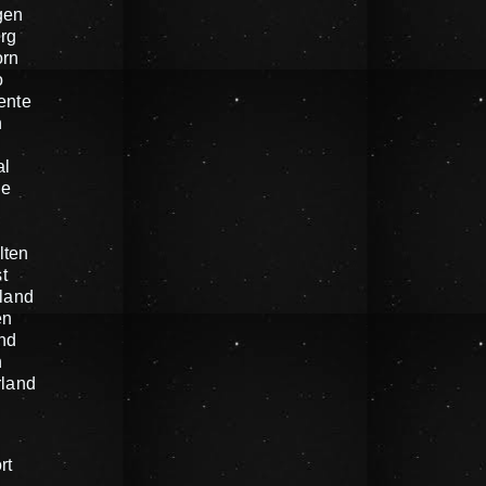
gen
rg
orn
o
ente
n
al
he
n
lten
t
land
en
nd
n
rland
rt