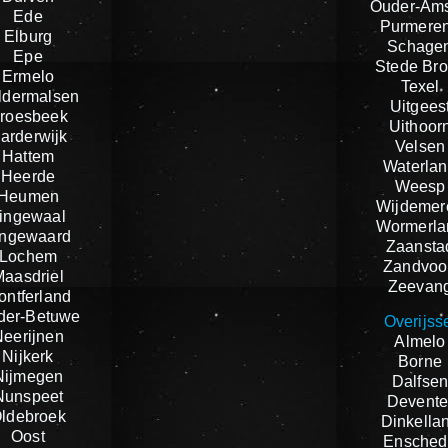
Ouder-Ams
Ede
Purmere
Elburg
Schage
Epe
Stede Br
Ermelo
Texel
ldermalsen
Uitgees
roesbeek
Uithoor
arderwijk
Velsen
Hattem
Waterla
Heerde
Weesp
Heumen
Wijdemer
ingewaal
Wormerla
ingewaard
Zaansta
Lochem
Zandvoo
Maasdriel
Zeevan
ontferland
der-Betuwe
Overijss
Neerijnen
Almelo
Nijkerk
Borne
Nijmegen
Dalfse
Nunspeet
Devente
ldebroek
Dinkella
Oost
Ensched