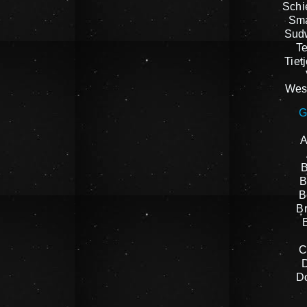
Schi
Sma
Sudw
Te
Tiet
West
G
A
B
B
B
B
C
D