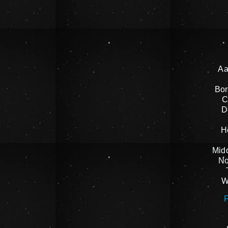
Aa
Bor
C
D
H
Mid
No
W
F