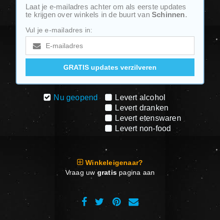
Laat je e-mailadres achter om als eerste updates
te krijgen over winkels in de buurt van
Schinnen
.
Vul je e-mailadres in:
Nu geopend
Levert alcohol
Levert dranken
Levert etenswaren
Levert non-food
Winkeleigenaar?
Vraag uw
gratis
pagina aan