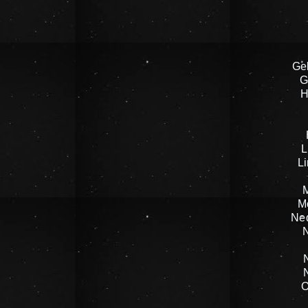
Ge
G
H
L
L
M
Ne
O