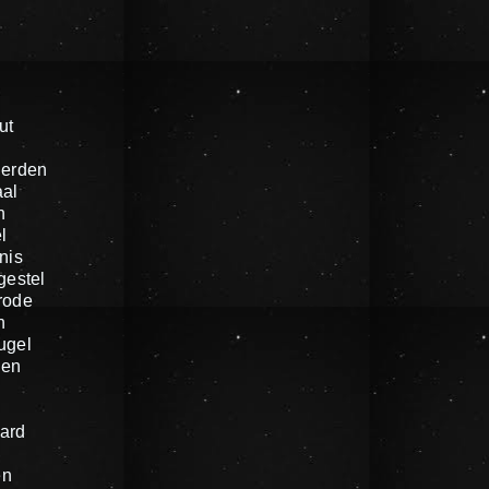
ut
ierden
al
n
l
nis
gestel
rode
n
ugel
gen
ard
en