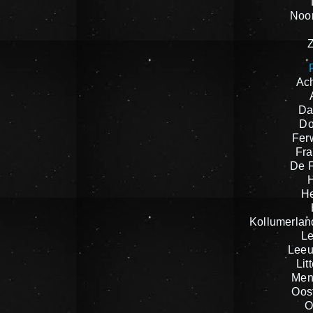
Noor
Ach
Da
Do
Fer
Fra
De F
H
Kollumerlan
L
Leeu
Lit
Men
Oost
O