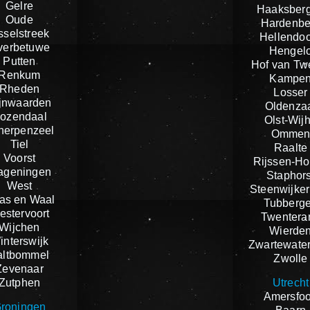
Gelre
Haaksber
Oude
Hardenbe
sselstreek
Hellendo
verbetuwe
Hengel
Putten
Hof van Tw
Renkum
Kampe
Rheden
Losser
jnwaarden
Oldenza
ozendaal
Olst-Wij
herpenzeel
Omme
Tiel
Raalte
Voorst
Rijssen-Ho
ageningen
Staphors
West
Steenwijker
as en Waal
Tubberg
estervoort
Twentera
Wijchen
Wierde
interswijk
Zwartewate
altbommel
Zwolle
Zevenaar
Zutphen
Utrecht
Amersfoo
roningen