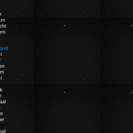
k
am
cht
em
t
land
r
r
en
am
r
k
m
aal
m
um
er
n
and