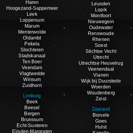
Haren
Leusden
Hoogezand-Sappemeer
Lopik
Leek
Montfoort
Loppersum
Nieuwegein
Marum
Oudewater
Menterwolde
Renswoude
Oldambt
Rhenen
Pekela
Soest
Slochteren
Stichtse Vecht
Stadskanaal
Utrecht
Ten Boer
Utrechtse Heuvelrug
Veendam
Veenendaal
Vlagtwedde
Vianen
Winsum
Wijk bij Duurstede
Zuidhorn
Woerden
Woudenberg
Limburg
Zeist
Beek
Beesel
Zeeland
Bergen
Borsele
Brunssum
Goes
Echt-Susteren
Hulst
Eijsden-Margraten
Kapelle