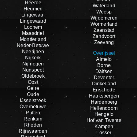
Heerde
Waterland
Heumen
Weesp
Lingewaal
Wijdemeren
Lingewaard
Wormerland
Lochem
Zaanstad
Maasdriel
Zandvoort
Montferland
Zeevang
Neder-Betuwe
Neerijnen
Overijssel
Nijkerk
Almelo
Nijmegen
Borne
Nunspeet
Dalfsen
Oldebroek
Deventer
Oost
Dinkelland
Gelre
Enschede
Oude
Haaksbergen
IJsselstreek
Hardenberg
Overbetuwe
Hellendoorn
Putten
Hengelo
Renkum
Hof van Twente
Rheden
Kampen
Rijnwaarden
Losser