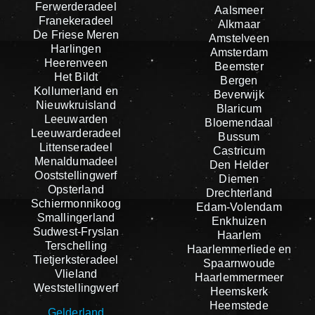
Ferwerderadeel
Aalsmeer
Franekeradeel
Alkmaar
De Friese Meren
Amstelveen
Harlingen
Amsterdam
Heerenveen
Beemster
Het Bildt
Bergen
Kollumerland en
Beverwijk
Nieuwkruisland
Blaricum
Leeuwarden
Bloemendaal
Leeuwarderadeel
Bussum
Littenseradeel
Castricum
Menaldumadeel
Den Helder
Ooststellingwerf
Diemen
Opsterland
Drechterland
Schiermonnikoog
Edam-Volendam
Smallingerland
Enkhuizen
Sudwest-Fryslan
Haarlem
Terschelling
Haarlemmerliede en
Tietjerksteradeel
Spaarnwoude
Vlieland
Haarlemmermeer
Weststellingwerf
Heemskerk
Heemstede
Gelderland