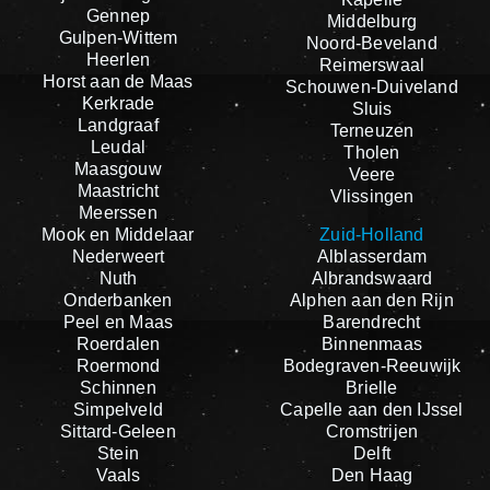
Gennep
Middelburg
Gulpen-Wittem
Noord-Beveland
Heerlen
Reimerswaal
Horst aan de Maas
Schouwen-Duiveland
Kerkrade
Sluis
Landgraaf
Terneuzen
Leudal
Tholen
Maasgouw
Veere
Maastricht
Vlissingen
Meerssen
Mook en Middelaar
Zuid-Holland
Nederweert
Alblasserdam
Nuth
Albrandswaard
Onderbanken
Alphen aan den Rijn
Peel en Maas
Barendrecht
Roerdalen
Binnenmaas
Roermond
Bodegraven-Reeuwijk
Schinnen
Brielle
Simpelveld
Capelle aan den IJssel
Sittard-Geleen
Cromstrijen
Stein
Delft
Vaals
Den Haag