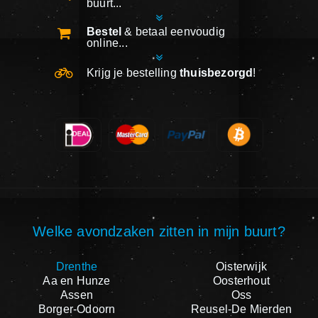
buurt...
Bestel
& betaal eenvoudig
online...
Krijg je bestelling
thuisbezorgd
!
Welke avondzaken zitten in mijn buurt?
Drenthe
Oisterwijk
Aa en Hunze
Oosterhout
Assen
Oss
Borger-Odoorn
Reusel-De Mierden