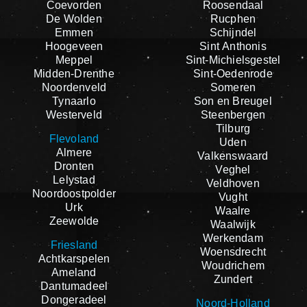
Coevorden
Roosendaal
De Wolden
Rucphen
Emmen
Schijndel
Hoogeveen
Sint Anthonis
Meppel
Sint-Michielsgestel
Midden-Drenthe
Sint-Oedenrode
Noordenveld
Someren
Tynaarlo
Son en Breugel
Westerveld
Steenbergen
Tilburg
Flevoland
Uden
Almere
Valkenswaard
Dronten
Veghel
Lelystad
Veldhoven
Noordoostpolder
Vught
Urk
Waalre
Zeewolde
Waalwijk
Werkendam
Friesland
Woensdrecht
Achtkarspelen
Woudrichem
Ameland
Zundert
Dantumadeel
Dongeradeel
Noord-Holland