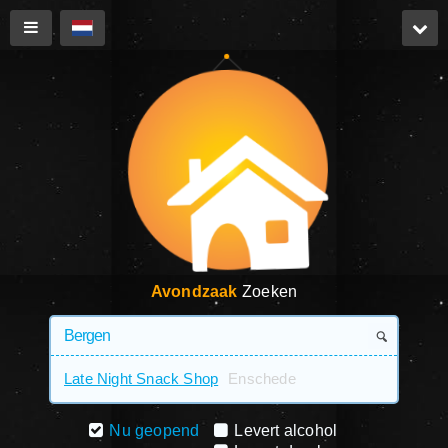
Avondzaak
Zoeken
Late Night Snack Shop
Enschede
Nu geopend
Levert alcohol