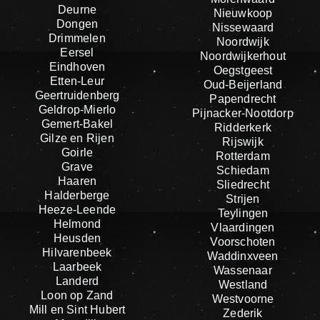
Deurne
Nieuwkoop
Dongen
Nissewaard
Drimmelen
Noordwijk
Eersel
Noordwijkerhout
Eindhoven
Oegstgeest
Etten-Leur
Oud-Beijerland
Geertruidenberg
Papendrecht
Geldrop-Mierlo
Pijnacker-Nootdorp
Gemert-Bakel
Ridderkerk
Gilze en Rijen
Rijswijk
Goirle
Rotterdam
Grave
Schiedam
Haaren
Sliedrecht
Halderberge
Strijen
Heeze-Leende
Teylingen
Helmond
Vlaardingen
Heusden
Voorschoten
Hilvarenbeek
Waddinxveen
Laarbeek
Wassenaar
Landerd
Westland
Loon op Zand
Westvoorne
Mill en Sint Hubert
Zederik