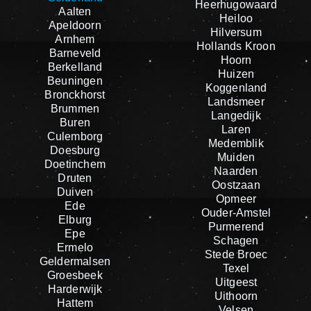
Heerhugowaard
Aalten
Heiloo
Apeldoorn
Hilversum
Arnhem
Hollands Kroon
Barneveld
Hoorn
Berkelland
Huizen
Beuningen
Koggenland
Bronckhorst
Landsmeer
Brummen
Langedijk
Buren
Laren
Culemborg
Medemblik
Doesburg
Muiden
Doetinchem
Naarden
Druten
Oostzaan
Duiven
Opmeer
Ede
Ouder-Amstel
Elburg
Purmerend
Epe
Schagen
Ermelo
Stede Broec
Geldermalsen
Texel
Groesbeek
Uitgeest
Harderwijk
Uithoorn
Hattem
Velsen