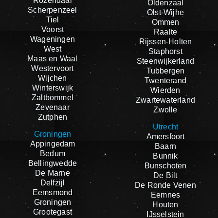
Rozendaal
Oldenzaal
Scherpenzeel
Olst-Wijhe
Tiel
Ommen
Voorst
Raalte
Wageningen
Rijssen-Holten
West
Staphorst
Maas en Waal
Steenwijkerland
Westervoort
Tubbergen
Wijchen
Twenterand
Winterswijk
Wierden
Zaltbommel
Zwartewaterland
Zevenaar
Zwolle
Zutphen
Utrecht
Groningen
Amersfoort
Appingedam
Baarn
Bedum
Bunnik
Bellingwedde
Bunschoten
De Marne
De Bilt
Delfzijl
De Ronde Venen
Eemsmond
Eemnes
Groningen
Houten
Grootegast
IJsselstein