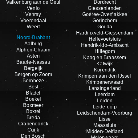
Valkenburg aan de Geul
Dordrecht
Venlo
Giessenlanden
Venray
Goeree-Overflakkee
Voerendaal
Gorinchem
Weert
Gouda
Hardinxveld-Giessendam
Noord-Brabant
Hellevoetsluis
Aalburg
Hendrik-Ido-Ambacht
Alphen-Chaam
Hillegom
Asten
Kaag en Braassem
Baarle-Nassau
Katwijk
Bergeijk
Korendijk
Bergen op Zoom
Krimpen aan den IJssel
Bernheze
Krimpenerwaard
Best
Lansingerland
Bladel
Leerdam
Boekel
Leiden
Boxmeer
Leiderdorp
Boxtel
Leidschendam-Voorburg
Breda
Lisse
Cranendonck
Maassluis
Cuijk
Midden-Delfland
Den Bosch
Molenwaard