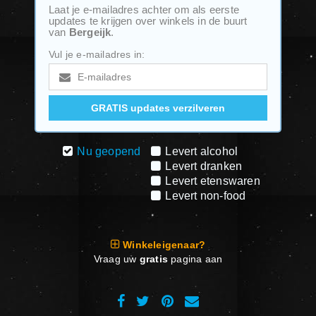
Laat je e-mailadres achter om als eerste
updates te krijgen over winkels in de buurt
van
Bergeijk
.
Vul je e-mailadres in:
Nu geopend
Levert alcohol
Levert dranken
Levert etenswaren
Levert non-food
Winkeleigenaar?
Vraag uw
gratis
pagina aan