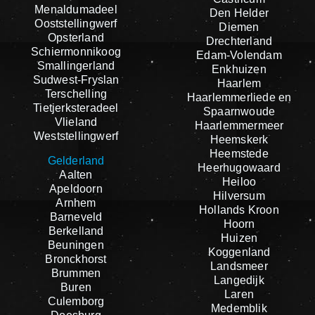
Menaldumadeel
Den Helder
Ooststellingwerf
Diemen
Opsterland
Drechterland
Schiermonnikoog
Edam-Volendam
Smallingerland
Enkhuizen
Sudwest-Fryslan
Haarlem
Terschelling
Haarlemmerliede en
Tietjerksteradeel
Spaarnwoude
Vlieland
Haarlemmermeer
Weststellingwerf
Heemskerk
Heemstede
Gelderland
Heerhugowaard
Aalten
Heiloo
Apeldoorn
Hilversum
Arnhem
Hollands Kroon
Barneveld
Hoorn
Berkelland
Huizen
Beuningen
Koggenland
Bronckhorst
Landsmeer
Brummen
Langedijk
Buren
Laren
Culemborg
Medemblik