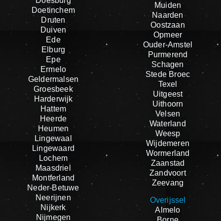
Doesburg
Muiden
Doetinchem
Naarden
Druten
Oostzaan
Duiven
Opmeer
Ede
Ouder-Amstel
Elburg
Purmerend
Epe
Schagen
Ermelo
Stede Broec
Geldermalsen
Texel
Groesbeek
Uitgeest
Harderwijk
Uithoorn
Hattem
Velsen
Heerde
Waterland
Heumen
Weesp
Lingewaal
Wijdemeren
Lingewaard
Wormerland
Lochem
Zaanstad
Maasdriel
Zandvoort
Montferland
Zeevang
Neder-Betuwe
Neerijnen
Overijssel
Nijkerk
Almelo
Nijmegen
Borne