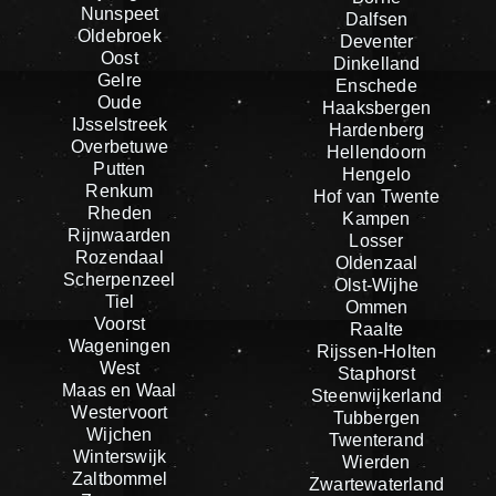
Nunspeet
Dalfsen
Oldebroek
Deventer
Oost
Dinkelland
Gelre
Enschede
Oude
Haaksbergen
IJsselstreek
Hardenberg
Overbetuwe
Hellendoorn
Putten
Hengelo
Renkum
Hof van Twente
Rheden
Kampen
Rijnwaarden
Losser
Rozendaal
Oldenzaal
Scherpenzeel
Olst-Wijhe
Tiel
Ommen
Voorst
Raalte
Wageningen
Rijssen-Holten
West
Staphorst
Maas en Waal
Steenwijkerland
Westervoort
Tubbergen
Wijchen
Twenterand
Winterswijk
Wierden
Zaltbommel
Zwartewaterland