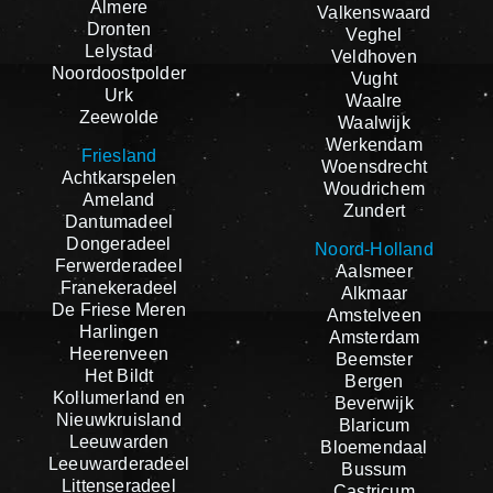
Almere
Valkenswaard
Dronten
Veghel
Lelystad
Veldhoven
Noordoostpolder
Vught
Urk
Waalre
Zeewolde
Waalwijk
Werkendam
Friesland
Woensdrecht
Achtkarspelen
Woudrichem
Ameland
Zundert
Dantumadeel
Dongeradeel
Noord-Holland
Ferwerderadeel
Aalsmeer
Franekeradeel
Alkmaar
De Friese Meren
Amstelveen
Harlingen
Amsterdam
Heerenveen
Beemster
Het Bildt
Bergen
Kollumerland en
Beverwijk
Nieuwkruisland
Blaricum
Leeuwarden
Bloemendaal
Leeuwarderadeel
Bussum
Littenseradeel
Castricum