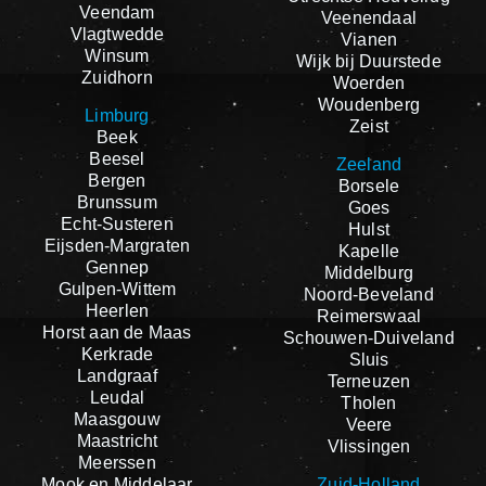
Veendam
Veenendaal
Vlagtwedde
Vianen
Winsum
Wijk bij Duurstede
Zuidhorn
Woerden
Woudenberg
Limburg
Zeist
Beek
Beesel
Zeeland
Bergen
Borsele
Brunssum
Goes
Echt-Susteren
Hulst
Eijsden-Margraten
Kapelle
Gennep
Middelburg
Gulpen-Wittem
Noord-Beveland
Heerlen
Reimerswaal
Horst aan de Maas
Schouwen-Duiveland
Kerkrade
Sluis
Landgraaf
Terneuzen
Leudal
Tholen
Maasgouw
Veere
Maastricht
Vlissingen
Meerssen
Mook en Middelaar
Zuid-Holland