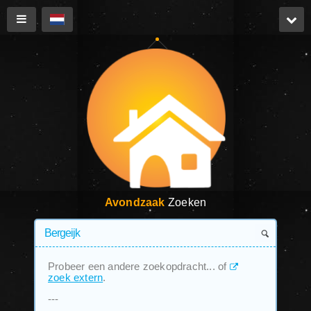
Avondzaak
Zoeken
Probeer een andere zoekopdracht... of
zoek extern
.
---