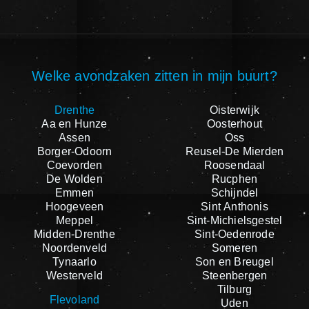
Welke avondzaken zitten in mijn buurt?
Drenthe
Oisterwijk
Aa en Hunze
Oosterhout
Assen
Oss
Borger-Odoorn
Reusel-De Mierden
Coevorden
Roosendaal
De Wolden
Rucphen
Emmen
Schijndel
Hoogeveen
Sint Anthonis
Meppel
Sint-Michielsgestel
Midden-Drenthe
Sint-Oedenrode
Noordenveld
Someren
Tynaarlo
Son en Breugel
Westerveld
Steenbergen
Tilburg
Flevoland
Uden