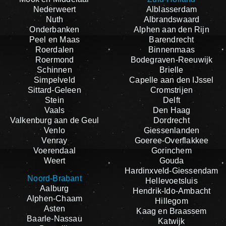
Nederweert
Alblasserdam
Nuth
Albrandswaard
Onderbanken
Alphen aan den Rijn
Peel en Maas
Barendrecht
Roerdalen
Binnenmaas
Roermond
Bodegraven-Reeuwijk
Schinnen
Brielle
Simpelveld
Capelle aan den IJssel
Sittard-Geleen
Cromstrijen
Stein
Delft
Vaals
Den Haag
Valkenburg aan de Geul
Dordrecht
Venlo
Giessenlanden
Venray
Goeree-Overflakkee
Voerendaal
Gorinchem
Weert
Gouda
Hardinxveld-Giessendam
Noord-Brabant
Hellevoetsluis
Aalburg
Hendrik-Ido-Ambacht
Alphen-Chaam
Hillegom
Asten
Kaag en Braassem
Baarle-Nassau
Katwijk