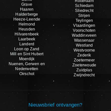
Rotterdam
Grave
Schiedam
Haaren
Sliedrecht
Halderberge
Strijen
Heeze-Leende
Teylingen
Helmond
Vlaardingen
Heusden
Voorschoten
Hilvarenbeek
Waddinxveen
Laarbeek
Wassenaar
Landerd
Westland
Loon op Zand
Westvoorne
Mill en Sint Hubert
Zederik
Moerdijk
Zoetermeer
Nuenen, Gerwen en
Zoeterwoude
Nederwetten
Zuidplas
Oirschot
Zwijndrecht
Nieuwsbrief ontvangen?