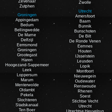
Zevenaar
Zwolle
Zutphen
Utrecht
Groningen
Amersfoort
Appingedam
Baarn
Bedum
Bunnik
Bellingwedde
Bunschoten
De Marne
De Bilt
Delfzijl
De Ronde Venen
Eemsmond
Eemnes
Groningen
Houten
Grootegast
IJsselstein
Haren
Leusden
Hoogezand-Sappemeer
Lopik
Leek
Montfoort
Loppersum
Nieuwegein
Marum
Oudewater
Menterwolde
Renswoude
Oldambt
Rhenen
Pekela
Soest
Slochteren
Stichtse Vecht
Stadskanaal
Utrecht
Ten Boer
Utrechtse Heuvelrug