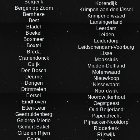
Bergeijk
Korendijk
Bergen op Zoom
Krimpen aan den IJssel
Bernheze
Krimpenerwaard
Best
Lansingerland
Bladel
Leerdam
Boekel
Leiden
Boxmeer
Leiderdorp
Boxtel
Leidschendam-Voorburg
Breda
Lisse
Cranendonck
Maassluis
Cuijk
Midden-Delfland
Den Bosch
Molenwaard
Deurne
Nieuwkoop
Dongen
Nissewaard
Drimmelen
Noordwijk
Eersel
Noordwijkerhout
Eindhoven
Oegstgeest
Etten-Leur
Oud-Beijerland
Geertruidenberg
Papendrecht
Geldrop-Mierlo
Pijnacker-Nootdorp
Gemert-Bakel
Ridderkerk
Gilze en Rijen
Rijswijk
Goirle