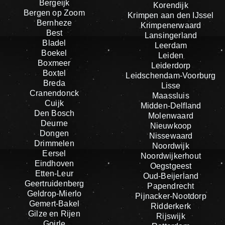
Bergeijk
Korendijk
Bergen op Zoom
Krimpen aan den IJssel
Bernheze
Krimpenerwaard
Best
Lansingerland
Bladel
Leerdam
Boekel
Leiden
Boxmeer
Leiderdorp
Boxtel
Leidschendam-Voorburg
Breda
Lisse
Cranendonck
Maassluis
Cuijk
Midden-Delfland
Den Bosch
Molenwaard
Deurne
Nieuwkoop
Dongen
Nissewaard
Drimmelen
Noordwijk
Eersel
Noordwijkerhout
Eindhoven
Oegstgeest
Etten-Leur
Oud-Beijerland
Geertruidenberg
Papendrecht
Geldrop-Mierlo
Pijnacker-Nootdorp
Gemert-Bakel
Ridderkerk
Gilze en Rijen
Rijswijk
Goirle