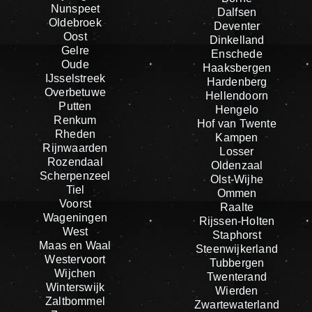
Nunspeet
Dalfsen
Oldebroek
Deventer
Oost
Dinkelland
Gelre
Enschede
Oude
Haaksbergen
IJsselstreek
Hardenberg
Overbetuwe
Hellendoorn
Putten
Hengelo
Renkum
Hof van Twente
Rheden
Kampen
Rijnwaarden
Losser
Rozendaal
Oldenzaal
Scherpenzeel
Olst-Wijhe
Tiel
Ommen
Voorst
Raalte
Wageningen
Rijssen-Holten
West
Staphorst
Maas en Waal
Steenwijkerland
Westervoort
Tubbergen
Wijchen
Twenterand
Winterswijk
Wierden
Zaltbommel
Zwartewaterland