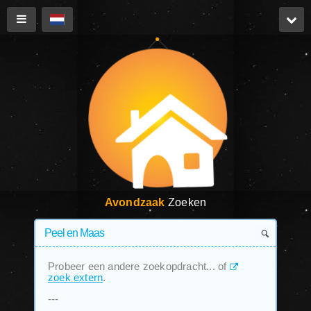
Avondzaak
Zoeken
Probeer een andere zoekopdracht... of
zoek extern
.
---