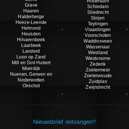
Rotterdam
Grave
Schiedam
Haaren
Sliedrecht
Halderberge
Strijen
Heeze-Leende
Teylingen
Helmond
Vlaardingen
Heusden
Voorschoten
Hilvarenbeek
Waddinxveen
Laarbeek
Wassenaar
Landerd
Westland
Loon op Zand
Westvoorne
Mill en Sint Hubert
Zederik
Moerdijk
Zoetermeer
Nuenen, Gerwen en
Zoeterwoude
Nederwetten
Zuidplas
Oirschot
Zwijndrecht
Nieuwsbrief ontvangen?