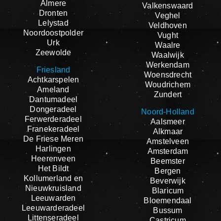
Almere
Valkenswaard
Dronten
Veghel
Lelystad
Veldhoven
Noordoostpolder
Vught
Urk
Waalre
Zeewolde
Waalwijk
Werkendam
Friesland
Woensdrecht
Achtkarspelen
Woudrichem
Ameland
Zundert
Dantumadeel
Dongeradeel
Noord-Holland
Ferwerderadeel
Aalsmeer
Franekeradeel
Alkmaar
De Friese Meren
Amstelveen
Harlingen
Amsterdam
Heerenveen
Beemster
Het Bildt
Bergen
Kollumerland en
Beverwijk
Nieuwkruisland
Blaricum
Leeuwarden
Bloemendaal
Leeuwarderadeel
Bussum
Littenseradeel
Castricum