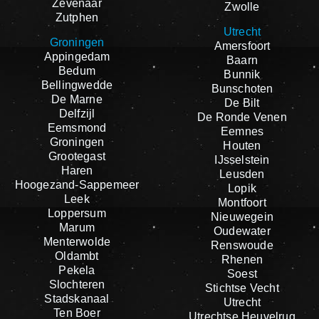
Zevenaar
Zwolle
Zutphen
Utrecht
Groningen
Amersfoort
Appingedam
Baarn
Bedum
Bunnik
Bellingwedde
Bunschoten
De Marne
De Bilt
Delfzijl
De Ronde Venen
Eemsmond
Eemnes
Groningen
Houten
Grootegast
IJsselstein
Haren
Leusden
Hoogezand-Sappemeer
Lopik
Leek
Montfoort
Loppersum
Nieuwegein
Marum
Oudewater
Menterwolde
Renswoude
Oldambt
Rhenen
Pekela
Soest
Slochteren
Stichtse Vecht
Stadskanaal
Utrecht
Ten Boer
Utrechtse Heuvelrug