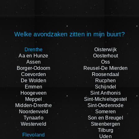
Welke avondzaken zitten in mijn buurt?
Drenthe
Oisterwijk
Aa en Hunze
Oosterhout
Assen
Oss
Borger-Odoorn
Reusel-De Mierden
Coevorden
Roosendaal
De Wolden
Rucphen
Emmen
Schijndel
Hoogeveen
Sint Anthonis
Meppel
Sint-Michielsgestel
Midden-Drenthe
Sint-Oedenrode
Noordenveld
Someren
Tynaarlo
Son en Breugel
Westerveld
Steenbergen
Tilburg
Flevoland
Uden