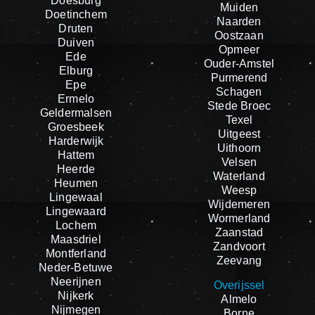
Doesburg
Muiden
Doetinchem
Naarden
Druten
Oostzaan
Duiven
Opmeer
Ede
Ouder-Amstel
Elburg
Purmerend
Epe
Schagen
Ermelo
Stede Broec
Geldermalsen
Texel
Groesbeek
Uitgeest
Harderwijk
Uithoorn
Hattem
Velsen
Heerde
Waterland
Heumen
Weesp
Lingewaal
Wijdemeren
Lingewaard
Wormerland
Lochem
Zaanstad
Maasdriel
Zandvoort
Montferland
Zeevang
Neder-Betuwe
Neerijnen
Overijssel
Nijkerk
Almelo
Nijmegen
Borne