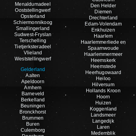
Menaldumadeel
Den Helder
Ooststellingwerf
Diemen
Opsterland
Drechterland
Schiermonnikoog
Edam-Volendam
Smallingerland
Enkhuizen
Sudwest-Fryslan
Haarlem
Terschelling
Haarlemmerliede en
Tietjerksteradeel
Spaarnwoude
Vlieland
Haarlemmermeer
Weststellingwerf
Heemskerk
Heemstede
Gelderland
Heerhugowaard
Aalten
Heiloo
Apeldoorn
Hilversum
Arnhem
Hollands Kroon
Barneveld
Hoorn
Berkelland
Huizen
Beuningen
Koggenland
Bronckhorst
Landsmeer
Brummen
Langedijk
Buren
Laren
Culemborg
Medemblik