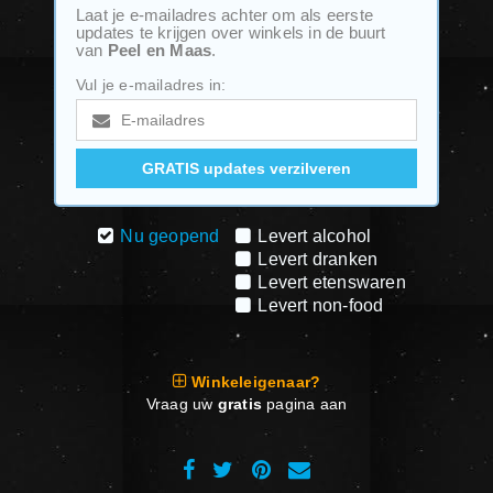
Laat je e-mailadres achter om als eerste
updates te krijgen over winkels in de buurt
van
Peel en Maas
.
Vul je e-mailadres in:
Nu geopend
Levert alcohol
Levert dranken
Levert etenswaren
Levert non-food
Winkeleigenaar?
Vraag uw
gratis
pagina aan