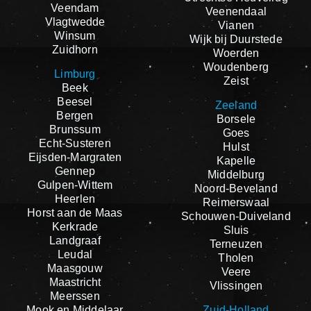
Veendam
Veenendaal
Vlagtwedde
Vianen
Winsum
Wijk bij Duurstede
Zuidhorn
Woerden
Woudenberg
Limburg
Zeist
Beek
Beesel
Zeeland
Bergen
Borsele
Brunssum
Goes
Echt-Susteren
Hulst
Eijsden-Margraten
Kapelle
Gennep
Middelburg
Gulpen-Wittem
Noord-Beveland
Heerlen
Reimerswaal
Horst aan de Maas
Schouwen-Duiveland
Kerkrade
Sluis
Landgraaf
Terneuzen
Leudal
Tholen
Maasgouw
Veere
Maastricht
Vlissingen
Meerssen
Mook en Middelaar
Zuid-Holland