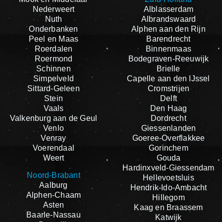
Nederweert
Alblasserdam
Nuth
Albrandswaard
Onderbanken
Alphen aan den Rijn
Peel en Maas
Barendrecht
Roerdalen
Binnenmaas
Roermond
Bodegraven-Reeuwijk
Schinnen
Brielle
Simpelveld
Capelle aan den IJssel
Sittard-Geleen
Cromstrijen
Stein
Delft
Vaals
Den Haag
Valkenburg aan de Geul
Dordrecht
Venlo
Giessenlanden
Venray
Goeree-Overflakkee
Voerendaal
Gorinchem
Weert
Gouda
Hardinxveld-Giessendam
Noord-Brabant
Hellevoetsluis
Aalburg
Hendrik-Ido-Ambacht
Alphen-Chaam
Hillegom
Asten
Kaag en Braassem
Baarle-Nassau
Katwijk