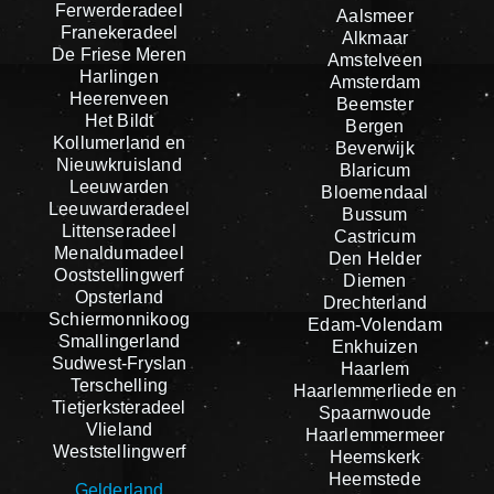
Ferwerderadeel
Aalsmeer
Franekeradeel
Alkmaar
De Friese Meren
Amstelveen
Harlingen
Amsterdam
Heerenveen
Beemster
Het Bildt
Bergen
Kollumerland en
Beverwijk
Nieuwkruisland
Blaricum
Leeuwarden
Bloemendaal
Leeuwarderadeel
Bussum
Littenseradeel
Castricum
Menaldumadeel
Den Helder
Ooststellingwerf
Diemen
Opsterland
Drechterland
Schiermonnikoog
Edam-Volendam
Smallingerland
Enkhuizen
Sudwest-Fryslan
Haarlem
Terschelling
Haarlemmerliede en
Tietjerksteradeel
Spaarnwoude
Vlieland
Haarlemmermeer
Weststellingwerf
Heemskerk
Heemstede
Gelderland