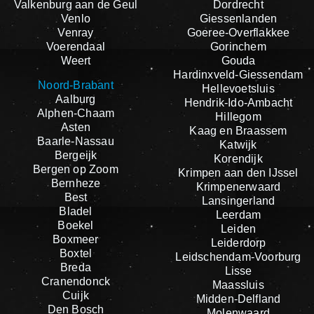
Valkenburg aan de Geul
Dordrecht
Venlo
Giessenlanden
Venray
Goeree-Overflakkee
Voerendaal
Gorinchem
Weert
Gouda
Hardinxveld-Giessendam
Noord-Brabant
Hellevoetsluis
Aalburg
Hendrik-Ido-Ambacht
Alphen-Chaam
Hillegom
Asten
Kaag en Braassem
Baarle-Nassau
Katwijk
Bergeijk
Korendijk
Bergen op Zoom
Krimpen aan den IJssel
Bernheze
Krimpenerwaard
Best
Lansingerland
Bladel
Leerdam
Boekel
Leiden
Boxmeer
Leiderdorp
Boxtel
Leidschendam-Voorburg
Breda
Lisse
Cranendonck
Maassluis
Cuijk
Midden-Delfland
Den Bosch
Molenwaard