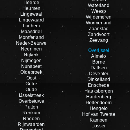
Heerde
Waterland
Heumen
Weesp
Lingewaal
Wijdemeren
Lingewaard
Wormerland
Lochem
Zaanstad
Maasdriel
Zandvoort
Montferland
Zeevang
Neder-Betuwe
Neerijnen
Overijssel
Nijkerk
Almelo
Nijmegen
Borne
Nunspeet
Dalfsen
Oldebroek
Deventer
Oost
Dinkelland
Gelre
Enschede
Oude
Haaksbergen
IJsselstreek
Hardenberg
Overbetuwe
Hellendoorn
Putten
Hengelo
Renkum
Hof van Twente
Rheden
Kampen
Rijnwaarden
Losser