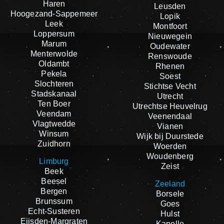
Haren
Leusden
Hoogezand-Sappemeer
Lopik
Leek
Montfoort
Loppersum
Nieuwegein
Marum
Oudewater
Menterwolde
Renswoude
Oldambt
Rhenen
Pekela
Soest
Slochteren
Stichtse Vecht
Stadskanaal
Utrecht
Ten Boer
Utrechtse Heuvelrug
Veendam
Veenendaal
Vlagtwedde
Vianen
Winsum
Wijk bij Duurstede
Zuidhorn
Woerden
Woudenberg
Limburg
Zeist
Beek
Beesel
Zeeland
Bergen
Borsele
Brunssum
Goes
Echt-Susteren
Hulst
Eijsden-Margraten
Kapelle