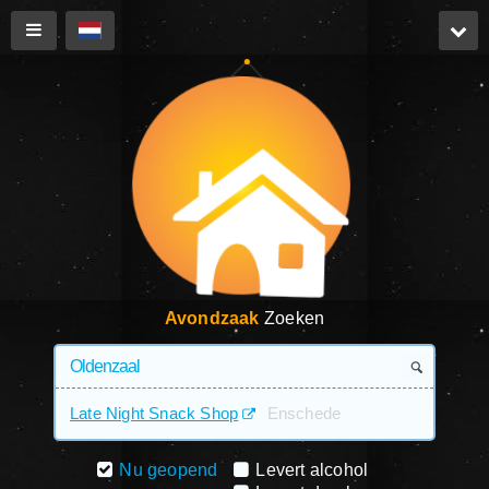
Avondzaak
Zoeken
Late Night Snack Shop
Enschede
Nu geopend
Levert alcohol