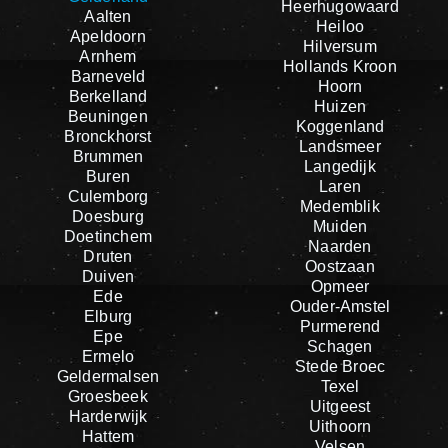
Heerhugowaard
Aalten
Heiloo
Apeldoorn
Hilversum
Arnhem
Hollands Kroon
Barneveld
Hoorn
Berkelland
Huizen
Beuningen
Koggenland
Bronckhorst
Landsmeer
Brummen
Langedijk
Buren
Laren
Culemborg
Medemblik
Doesburg
Muiden
Doetinchem
Naarden
Druten
Oostzaan
Duiven
Opmeer
Ede
Ouder-Amstel
Elburg
Purmerend
Epe
Schagen
Ermelo
Stede Broec
Geldermalsen
Texel
Groesbeek
Uitgeest
Harderwijk
Uithoorn
Hattem
Velsen