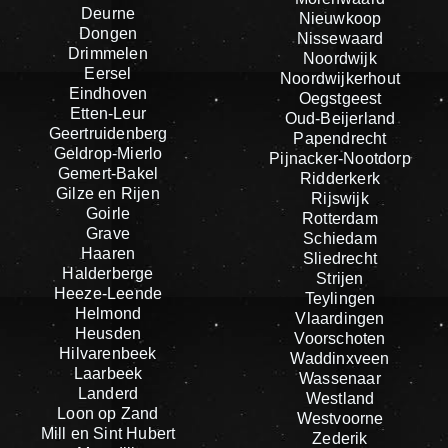
Deurne
Nieuwkoop
Dongen
Nissewaard
Drimmelen
Noordwijk
Eersel
Noordwijkerhout
Eindhoven
Oegstgeest
Etten-Leur
Oud-Beijerland
Geertruidenberg
Papendrecht
Geldrop-Mierlo
Pijnacker-Nootdorp
Gemert-Bakel
Ridderkerk
Gilze en Rijen
Rijswijk
Goirle
Rotterdam
Grave
Schiedam
Haaren
Sliedrecht
Halderberge
Strijen
Heeze-Leende
Teylingen
Helmond
Vlaardingen
Heusden
Voorschoten
Hilvarenbeek
Waddinxveen
Laarbeek
Wassenaar
Landerd
Westland
Loon op Zand
Westvoorne
Mill en Sint Hubert
Zederik