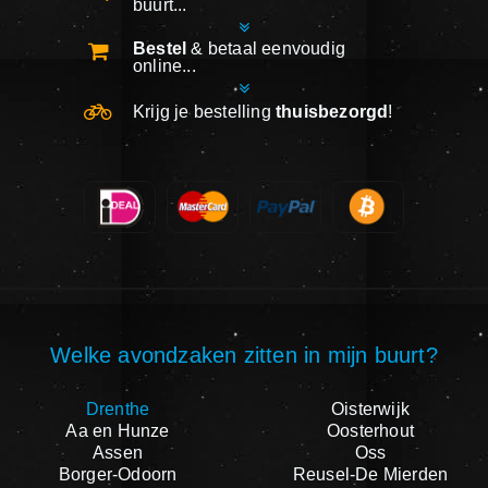
buurt...
Bestel
& betaal eenvoudig
online...
Krijg je bestelling
thuisbezorgd
!
Welke avondzaken zitten in mijn buurt?
Drenthe
Oisterwijk
Aa en Hunze
Oosterhout
Assen
Oss
Borger-Odoorn
Reusel-De Mierden