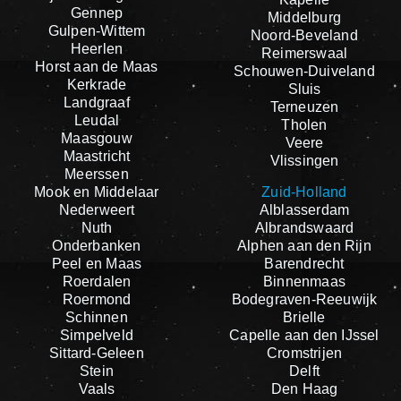
Gennep
Middelburg
Gulpen-Wittem
Noord-Beveland
Heerlen
Reimerswaal
Horst aan de Maas
Schouwen-Duiveland
Kerkrade
Sluis
Landgraaf
Terneuzen
Leudal
Tholen
Maasgouw
Veere
Maastricht
Vlissingen
Meerssen
Mook en Middelaar
Zuid-Holland
Nederweert
Alblasserdam
Nuth
Albrandswaard
Onderbanken
Alphen aan den Rijn
Peel en Maas
Barendrecht
Roerdalen
Binnenmaas
Roermond
Bodegraven-Reeuwijk
Schinnen
Brielle
Simpelveld
Capelle aan den IJssel
Sittard-Geleen
Cromstrijen
Stein
Delft
Vaals
Den Haag