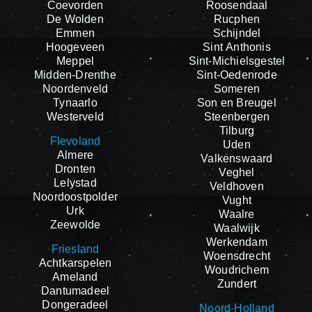
Coevorden
Roosendaal
De Wolden
Rucphen
Emmen
Schijndel
Hoogeveen
Sint Anthonis
Meppel
Sint-Michielsgestel
Midden-Drenthe
Sint-Oedenrode
Noordenveld
Someren
Tynaarlo
Son en Breugel
Westerveld
Steenbergen
Tilburg
Flevoland
Uden
Almere
Valkenswaard
Dronten
Veghel
Lelystad
Veldhoven
Noordoostpolder
Vught
Urk
Waalre
Zeewolde
Waalwijk
Werkendam
Friesland
Woensdrecht
Achtkarspelen
Woudrichem
Ameland
Zundert
Dantumadeel
Dongeradeel
Noord-Holland