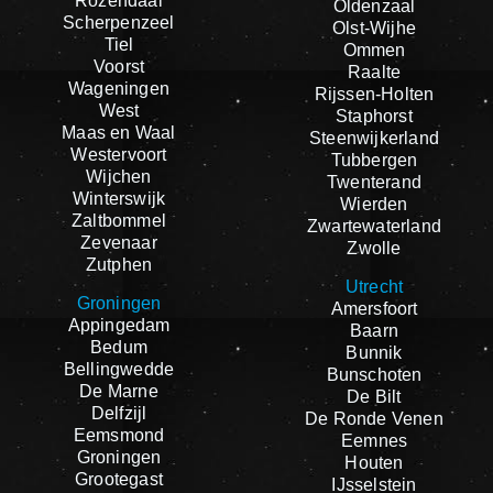
Rozendaal
Oldenzaal
Scherpenzeel
Olst-Wijhe
Tiel
Ommen
Voorst
Raalte
Wageningen
Rijssen-Holten
West
Staphorst
Maas en Waal
Steenwijkerland
Westervoort
Tubbergen
Wijchen
Twenterand
Winterswijk
Wierden
Zaltbommel
Zwartewaterland
Zevenaar
Zwolle
Zutphen
Utrecht
Groningen
Amersfoort
Appingedam
Baarn
Bedum
Bunnik
Bellingwedde
Bunschoten
De Marne
De Bilt
Delfzijl
De Ronde Venen
Eemsmond
Eemnes
Groningen
Houten
Grootegast
IJsselstein