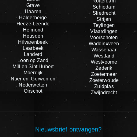
Rotterdam
Grave
Schiedam
Haaren
Sliedrecht
Halderberge
Strijen
Heeze-Leende
Teylingen
Helmond
Vlaardingen
Heusden
Voorschoten
Hilvarenbeek
Waddinxveen
Laarbeek
Wassenaar
Landerd
Westland
Loon op Zand
Westvoorne
Mill en Sint Hubert
Zederik
Moerdijk
Zoetermeer
Nuenen, Gerwen en
Zoeterwoude
Nederwetten
Zuidplas
Oirschot
Zwijndrecht
Nieuwsbrief ontvangen?