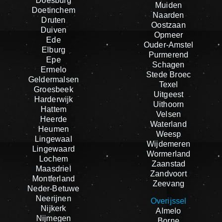
Doesburg
Muiden
Doetinchem
Naarden
Druten
Oostzaan
Duiven
Opmeer
Ede
Ouder-Amstel
Elburg
Purmerend
Epe
Schagen
Ermelo
Stede Broec
Geldermalsen
Texel
Groesbeek
Uitgeest
Harderwijk
Uithoorn
Hattem
Velsen
Heerde
Waterland
Heumen
Weesp
Lingewaal
Wijdemeren
Lingewaard
Wormerland
Lochem
Zaanstad
Maasdriel
Zandvoort
Montferland
Zeevang
Neder-Betuwe
Neerijnen
Overijssel
Nijkerk
Almelo
Nijmegen
Borne