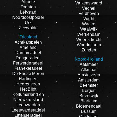
Almere
Valkenswaard
Dronten
Veghel
Lelystad
Veldhoven
Noordoostpolder
Vught
Urk
Waalre
Zeewolde
Waalwijk
Werkendam
Friesland
Woensdrecht
Achtkarspelen
Woudrichem
Ameland
Zundert
Dantumadeel
Dongeradeel
Noord-Holland
Ferwerderadeel
Aalsmeer
Franekeradeel
Alkmaar
De Friese Meren
Amstelveen
Harlingen
Amsterdam
Heerenveen
Beemster
Het Bildt
Bergen
Kollumerland en
Beverwijk
Nieuwkruisland
Blaricum
Leeuwarden
Bloemendaal
Leeuwarderadeel
Bussum
Littenseradeel
Castricum