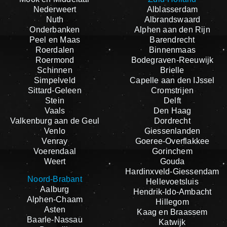
Nederweert
Alblasserdam
Nuth
Albrandswaard
Onderbanken
Alphen aan den Rijn
Peel en Maas
Barendrecht
Roerdalen
Binnenmaas
Roermond
Bodegraven-Reeuwijk
Schinnen
Brielle
Simpelveld
Capelle aan den IJssel
Sittard-Geleen
Cromstrijen
Stein
Delft
Vaals
Den Haag
Valkenburg aan de Geul
Dordrecht
Venlo
Giessenlanden
Venray
Goeree-Overflakkee
Voerendaal
Gorinchem
Weert
Gouda
Hardinxveld-Giessendam
Noord-Brabant
Hellevoetsluis
Aalburg
Hendrik-Ido-Ambacht
Alphen-Chaam
Hillegom
Asten
Kaag en Braassem
Baarle-Nassau
Katwijk