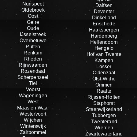
Nunspeet
Dalfsen
Oldebroek
Deventer
Oost
Dinkelland
Gelre
Enschede
Oude
Haaksbergen
IJsselstreek
Hardenberg
Overbetuwe
Hellendoorn
Putten
Hengelo
Renkum
Hof van Twente
Rheden
Kampen
Rijnwaarden
Losser
Rozendaal
Oldenzaal
Scherpenzeel
Olst-Wijhe
Tiel
Ommen
Voorst
Raalte
Wageningen
Rijssen-Holten
West
Staphorst
Maas en Waal
Steenwijkerland
Westervoort
Tubbergen
Wijchen
Twenterand
Winterswijk
Wierden
Zaltbommel
Zwartewaterland