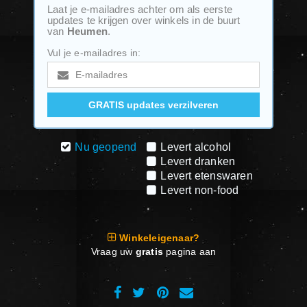
Laat je e-mailadres achter om als eerste
updates te krijgen over winkels in de buurt
van
Heumen
.
Vul je e-mailadres in:
Nu geopend
Levert alcohol
Levert dranken
Levert etenswaren
Levert non-food
Winkeleigenaar?
Vraag uw
gratis
pagina aan