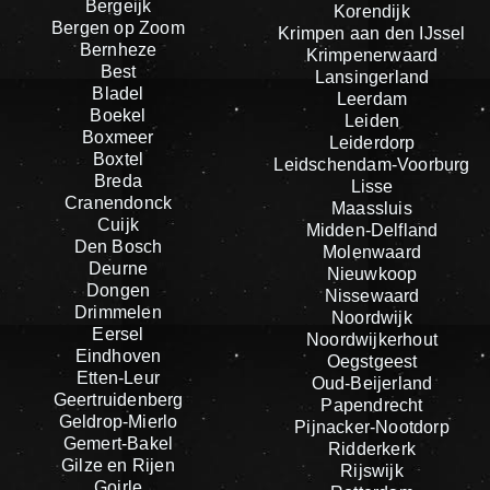
Bergeijk
Korendijk
Bergen op Zoom
Krimpen aan den IJssel
Bernheze
Krimpenerwaard
Best
Lansingerland
Bladel
Leerdam
Boekel
Leiden
Boxmeer
Leiderdorp
Boxtel
Leidschendam-Voorburg
Breda
Lisse
Cranendonck
Maassluis
Cuijk
Midden-Delfland
Den Bosch
Molenwaard
Deurne
Nieuwkoop
Dongen
Nissewaard
Drimmelen
Noordwijk
Eersel
Noordwijkerhout
Eindhoven
Oegstgeest
Etten-Leur
Oud-Beijerland
Geertruidenberg
Papendrecht
Geldrop-Mierlo
Pijnacker-Nootdorp
Gemert-Bakel
Ridderkerk
Gilze en Rijen
Rijswijk
Goirle