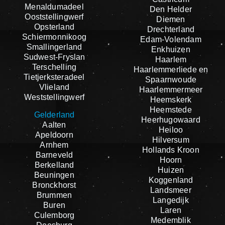
Menaldumadeel
Den Helder
Ooststellingwerf
Diemen
Opsterland
Drechterland
Schiermonnikoog
Edam-Volendam
Smallingerland
Enkhuizen
Sudwest-Fryslan
Haarlem
Terschelling
Haarlemmerliede en
Tietjerksteradeel
Spaarnwoude
Vlieland
Haarlemmermeer
Weststellingwerf
Heemskerk
Heemstede
Gelderland
Heerhugowaard
Aalten
Heiloo
Apeldoorn
Hilversum
Arnhem
Hollands Kroon
Barneveld
Hoorn
Berkelland
Huizen
Beuningen
Koggenland
Bronckhorst
Landsmeer
Brummen
Langedijk
Buren
Laren
Culemborg
Medemblik