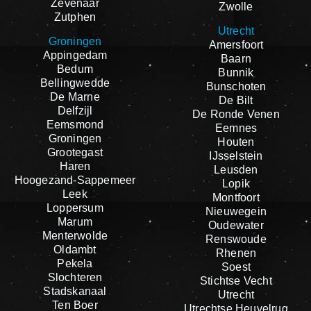
Zevenaar
Zwolle
Zutphen
Utrecht
Groningen
Amersfoort
Appingedam
Baarn
Bedum
Bunnik
Bellingwedde
Bunschoten
De Marne
De Bilt
Delfzijl
De Ronde Venen
Eemsmond
Eemnes
Groningen
Houten
Grootegast
IJsselstein
Haren
Leusden
Hoogezand-Sappemeer
Lopik
Leek
Montfoort
Loppersum
Nieuwegein
Marum
Oudewater
Menterwolde
Renswoude
Oldambt
Rhenen
Pekela
Soest
Slochteren
Stichtse Vecht
Stadskanaal
Utrecht
Ten Boer
Utrechtse Heuvelrug