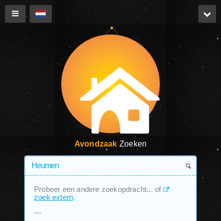
Avondzaak
Zoeken
Probeer een andere zoekopdracht... of
zoek extern
.
---