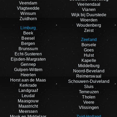
Veendam
Veenendaal
Vlagtwedde
Vianen
Winsum
Wijk bij Duurstede
Zuidhorn
Woerden
Woudenberg
Limburg
Zeist
Beek
Beesel
Zeeland
Bergen
Borsele
Brunssum
Goes
Echt-Susteren
Hulst
Eijsden-Margraten
Kapelle
Gennep
Middelburg
Gulpen-Wittem
Noord-Beveland
Heerlen
Reimerswaal
Horst aan de Maas
Schouwen-Duiveland
Kerkrade
Sluis
Landgraaf
Terneuzen
Leudal
Tholen
Maasgouw
Veere
Maastricht
Vlissingen
Meerssen
Mook en Middelaar
Zuid-Holland