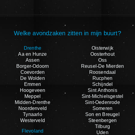
Welke avondzaken zitten in mijn buurt?
Drenthe
Oisterwijk
Aa en Hunze
Oosterhout
Assen
Oss
Borger-Odoorn
Reusel-De Mierden
Coevorden
Roosendaal
De Wolden
Rucphen
Emmen
Schijndel
Hoogeveen
Sint Anthonis
Meppel
Sint-Michielsgestel
Midden-Drenthe
Sint-Oedenrode
Noordenveld
Someren
Tynaarlo
Son en Breugel
Westerveld
Steenbergen
Tilburg
Flevoland
Uden