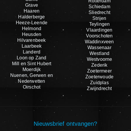
Rotterdam
Grave
Schiedam
Haaren
Sliedrecht
Halderberge
Strijen
Heeze-Leende
Teylingen
Helmond
Vlaardingen
Heusden
Voorschoten
Hilvarenbeek
Waddinxveen
Laarbeek
Wassenaar
Landerd
Westland
Loon op Zand
Westvoorne
Mill en Sint Hubert
Zederik
Moerdijk
Zoetermeer
Nuenen, Gerwen en
Zoeterwoude
Nederwetten
Zuidplas
Oirschot
Zwijndrecht
Nieuwsbrief ontvangen?