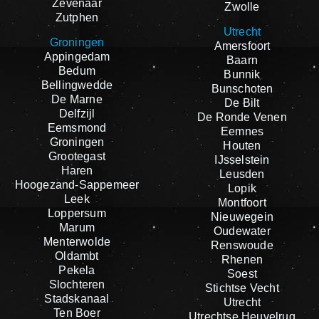
Zevenaar
Zwolle
Zutphen
Utrecht
Groningen
Amersfoort
Appingedam
Baarn
Bedum
Bunnik
Bellingwedde
Bunschoten
De Marne
De Bilt
Delfzijl
De Ronde Venen
Eemsmond
Eemnes
Groningen
Houten
Grootegast
IJsselstein
Haren
Leusden
Hoogezand-Sappemeer
Lopik
Leek
Montfoort
Loppersum
Nieuwegein
Marum
Oudewater
Menterwolde
Renswoude
Oldambt
Rhenen
Pekela
Soest
Slochteren
Stichtse Vecht
Stadskanaal
Utrecht
Ten Boer
Utrechtse Heuvelrug