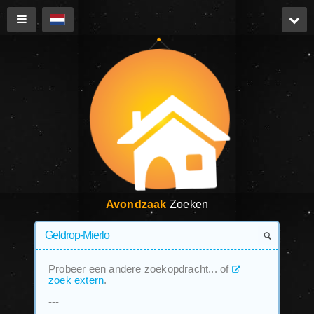
Avondzaak
Zoeken
Probeer een andere zoekopdracht... of
zoek extern
.
---