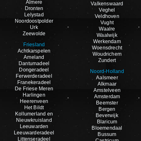
Almere
Valkenswaard
Dronten
Veghel
Lelystad
Veldhoven
Noordoostpolder
Vught
Urk
Waalre
Zeewolde
Waalwijk
Werkendam
Friesland
Woensdrecht
Achtkarspelen
Woudrichem
Ameland
Zundert
Dantumadeel
Dongeradeel
Noord-Holland
Ferwerderadeel
Aalsmeer
Franekeradeel
Alkmaar
De Friese Meren
Amstelveen
Harlingen
Amsterdam
Heerenveen
Beemster
Het Bildt
Bergen
Kollumerland en
Beverwijk
Nieuwkruisland
Blaricum
Leeuwarden
Bloemendaal
Leeuwarderadeel
Bussum
Littenseradeel
Castricum