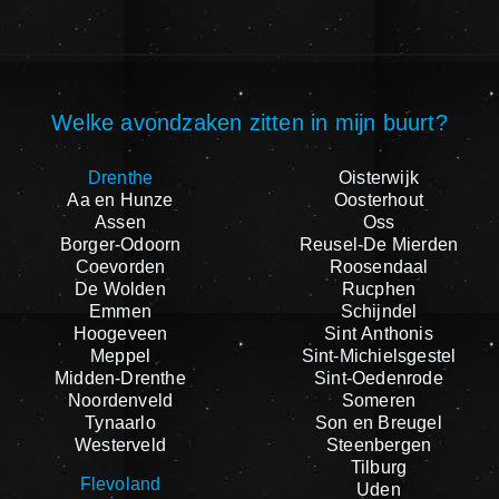
Welke avondzaken zitten in mijn buurt?
Drenthe
Oisterwijk
Aa en Hunze
Oosterhout
Assen
Oss
Borger-Odoorn
Reusel-De Mierden
Coevorden
Roosendaal
De Wolden
Rucphen
Emmen
Schijndel
Hoogeveen
Sint Anthonis
Meppel
Sint-Michielsgestel
Midden-Drenthe
Sint-Oedenrode
Noordenveld
Someren
Tynaarlo
Son en Breugel
Westerveld
Steenbergen
Tilburg
Flevoland
Uden