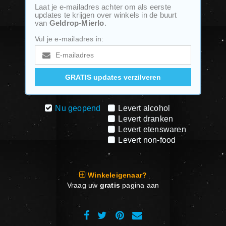
Laat je e-mailadres achter om als eerste
updates te krijgen over winkels in de buurt
van
Geldrop-Mierlo
.
Vul je e-mailadres in:
Nu geopend
Levert alcohol
Levert dranken
Levert etenswaren
Levert non-food
Winkeleigenaar?
Vraag uw
gratis
pagina aan