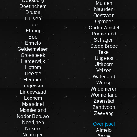
Doesburg
Muiden
Doetinchem
Naarden
Druten
Oostzaan
Duiven
Opmeer
Ede
Ouder-Amstel
Elburg
Purmerend
Epe
Schagen
Ermelo
Stede Broec
Geldermalsen
Texel
Groesbeek
Uitgeest
Harderwijk
Uithoorn
Hattem
Velsen
Heerde
Waterland
Heumen
Weesp
Lingewaal
Wijdemeren
Lingewaard
Wormerland
Lochem
Zaanstad
Maasdriel
Zandvoort
Montferland
Zeevang
Neder-Betuwe
Neerijnen
Overijssel
Nijkerk
Almelo
Nijmegen
Borne