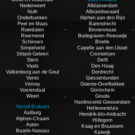
Nederweert
Alblasserdam
Nuth
Albrandswaard
Onderbanken
Alphen aan den Rijn
Peel en Maas
Barendrecht
Roerdalen
Binnenmaas
Roermond
Bodegraven-Reeuwijk
Schinnen
Brielle
Simpelveld
Capelle aan den IJssel
Sittard-Geleen
Cromstrijen
Stein
Delft
Vaals
Den Haag
Valkenburg aan de Geul
Dordrecht
Venlo
Giessenlanden
Venray
Goeree-Overflakkee
Voerendaal
Gorinchem
Weert
Gouda
Hardinxveld-Giessendam
Noord-Brabant
Hellevoetsluis
Aalburg
Hendrik-Ido-Ambacht
Alphen-Chaam
Hillegom
Asten
Kaag en Braassem
Baarle-Nassau
Katwijk