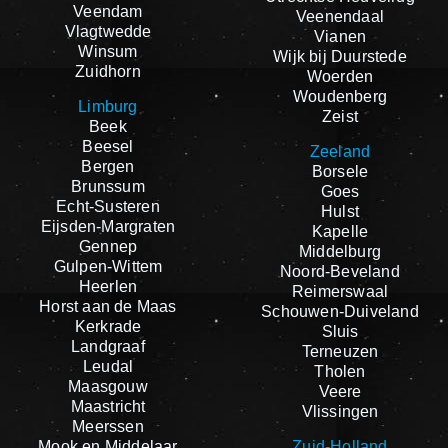
Veendam
Veenendaal
Vlagtwedde
Vianen
Winsum
Wijk bij Duurstede
Zuidhorn
Woerden
Woudenberg
Limburg
Zeist
Beek
Beesel
Zeeland
Bergen
Borsele
Brunssum
Goes
Echt-Susteren
Hulst
Eijsden-Margraten
Kapelle
Gennep
Middelburg
Gulpen-Wittem
Noord-Beveland
Heerlen
Reimerswaal
Horst aan de Maas
Schouwen-Duiveland
Kerkrade
Sluis
Landgraaf
Terneuzen
Leudal
Tholen
Maasgouw
Veere
Maastricht
Vlissingen
Meerssen
Mook en Middelaar
Zuid-Holland