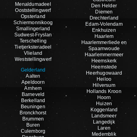
Menaldumadeel
Den Helder
Ooststellingwerf
Diemen
Opsterland
Drechterland
Schiermonnikoog
Edam-Volendam
Smallingerland
Enkhuizen
Sudwest-Fryslan
Haarlem
Terschelling
Haarlemmerliede en
Tietjerksteradeel
Spaarnwoude
Vlieland
Haarlemmermeer
Weststellingwerf
Heemskerk
Heemstede
Gelderland
Heerhugowaard
Aalten
Heiloo
Apeldoorn
Hilversum
Arnhem
Hollands Kroon
Barneveld
Hoorn
Berkelland
Huizen
Beuningen
Koggenland
Bronckhorst
Landsmeer
Brummen
Langedijk
Buren
Laren
Culemborg
Medemblik