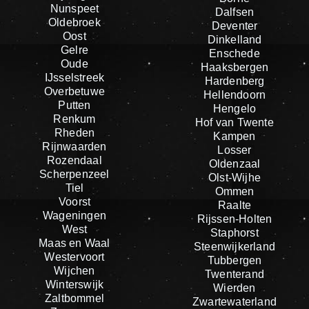
Nunspeet
Dalfsen
Oldebroek
Deventer
Oost
Dinkelland
Gelre
Enschede
Oude
Haaksbergen
IJsselstreek
Hardenberg
Overbetuwe
Hellendoorn
Putten
Hengelo
Renkum
Hof van Twente
Rheden
Kampen
Rijnwaarden
Losser
Rozendaal
Oldenzaal
Scherpenzeel
Olst-Wijhe
Tiel
Ommen
Voorst
Raalte
Wageningen
Rijssen-Holten
West
Staphorst
Maas en Waal
Steenwijkerland
Westervoort
Tubbergen
Wijchen
Twenterand
Winterswijk
Wierden
Zaltbommel
Zwartewaterland