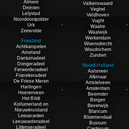
Almere
Valkenswaard
Dronten
Veghel
Lelystad
Veldhoven
Noordoostpolder
Vught
Urk
Waalre
Zeewolde
Waalwijk
Werkendam
Friesland
Woensdrecht
Achtkarspelen
Woudrichem
Ameland
Zundert
Dantumadeel
Dongeradeel
Noord-Holland
Ferwerderadeel
Aalsmeer
Franekeradeel
Alkmaar
De Friese Meren
Amstelveen
Harlingen
Amsterdam
Heerenveen
Beemster
Het Bildt
Bergen
Kollumerland en
Beverwijk
Nieuwkruisland
Blaricum
Leeuwarden
Bloemendaal
Leeuwarderadeel
Bussum
Littenseradeel
Castricum