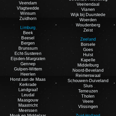
Veendam
Veenendaal
Vlagtwedde
Vianen
Winsum
Wijk bij Duurstede
Zuidhorn
Woerden
Woudenberg
Limburg
Zeist
Beek
Beesel
Zeeland
Bergen
Borsele
Brunssum
Goes
Echt-Susteren
Hulst
Eijsden-Margraten
Kapelle
Gennep
Middelburg
Gulpen-Wittem
Noord-Beveland
Heerlen
Reimerswaal
Horst aan de Maas
Schouwen-Duiveland
Kerkrade
Sluis
Landgraaf
Terneuzen
Leudal
Tholen
Maasgouw
Veere
Maastricht
Vlissingen
Meerssen
Mook en Middelaar
Zuid-Holland