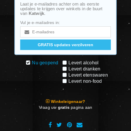
Laat je e-mailadres achter om als eerste
updates te krijgen over winkels in de buurt
van
Katwijk
.
Vul je e-mailadres in:
Nu geopend
Levert alcohol
Levert dranken
Levert etenswaren
Levert non-food
Winkeleigenaar?
Vraag uw
gratis
pagina aan