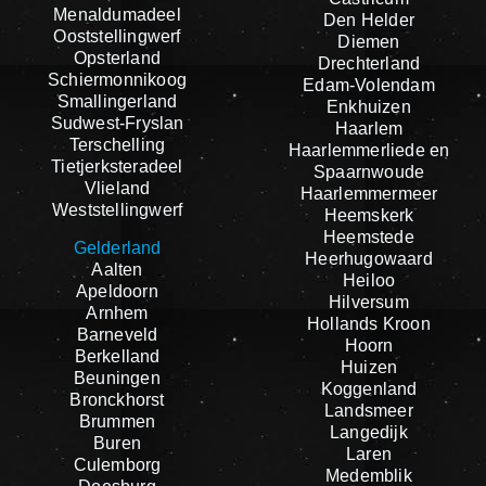
Menaldumadeel
Den Helder
Ooststellingwerf
Diemen
Opsterland
Drechterland
Schiermonnikoog
Edam-Volendam
Smallingerland
Enkhuizen
Sudwest-Fryslan
Haarlem
Terschelling
Haarlemmerliede en
Tietjerksteradeel
Spaarnwoude
Vlieland
Haarlemmermeer
Weststellingwerf
Heemskerk
Heemstede
Gelderland
Heerhugowaard
Aalten
Heiloo
Apeldoorn
Hilversum
Arnhem
Hollands Kroon
Barneveld
Hoorn
Berkelland
Huizen
Beuningen
Koggenland
Bronckhorst
Landsmeer
Brummen
Langedijk
Buren
Laren
Culemborg
Medemblik