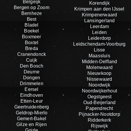
Bergeijk
Korendijk
Bergen op Zoom
Krimpen aan den IJssel
Bernheze
Krimpenerwaard
Best
Lansingerland
Bladel
Leerdam
Boekel
Leiden
Boxmeer
Leiderdorp
Boxtel
Leidschendam-Voorburg
Breda
Lisse
Cranendonck
Maassluis
Cuijk
Midden-Delfland
Den Bosch
Molenwaard
Deurne
Nieuwkoop
Dongen
Nissewaard
Drimmelen
Noordwijk
Eersel
Noordwijkerhout
Eindhoven
Oegstgeest
Etten-Leur
Oud-Beijerland
Geertruidenberg
Papendrecht
Geldrop-Mierlo
Pijnacker-Nootdorp
Gemert-Bakel
Ridderkerk
Gilze en Rijen
Rijswijk
Goirle