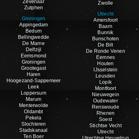
Zevenaar
Zwolle
Zutphen
Utrecht
Groningen
Amersfoort
Appingedam
Baarn
Bedum
Bunnik
Bellingwedde
Bunschoten
De Marne
De Bilt
Delfzijl
De Ronde Venen
Eemsmond
Eemnes
Groningen
Houten
Grootegast
IJsselstein
Haren
Leusden
Hoogezand-Sappemeer
Lopik
Leek
Montfoort
Loppersum
Nieuwegein
Marum
Oudewater
Menterwolde
Renswoude
Oldambt
Rhenen
Pekela
Soest
Slochteren
Stichtse Vecht
Stadskanaal
Utrecht
Ten Boer
Utrechtse Heuvelrug