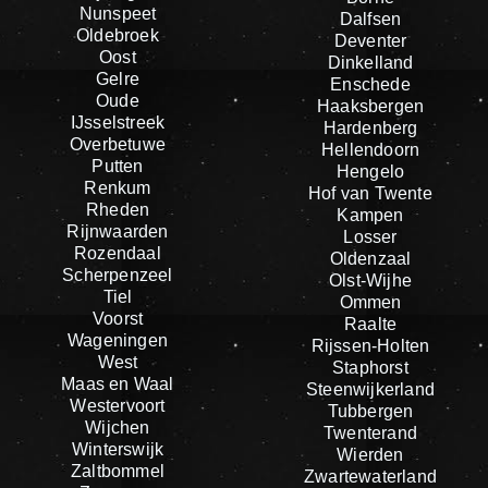
Nunspeet
Dalfsen
Oldebroek
Deventer
Oost
Dinkelland
Gelre
Enschede
Oude
Haaksbergen
IJsselstreek
Hardenberg
Overbetuwe
Hellendoorn
Putten
Hengelo
Renkum
Hof van Twente
Rheden
Kampen
Rijnwaarden
Losser
Rozendaal
Oldenzaal
Scherpenzeel
Olst-Wijhe
Tiel
Ommen
Voorst
Raalte
Wageningen
Rijssen-Holten
West
Staphorst
Maas en Waal
Steenwijkerland
Westervoort
Tubbergen
Wijchen
Twenterand
Winterswijk
Wierden
Zaltbommel
Zwartewaterland