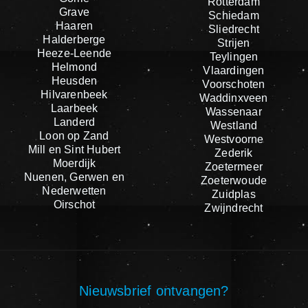
Rotterdam
Grave
Schiedam
Haaren
Sliedrecht
Halderberge
Strijen
Heeze-Leende
Teylingen
Helmond
Vlaardingen
Heusden
Voorschoten
Hilvarenbeek
Waddinxveen
Laarbeek
Wassenaar
Landerd
Westland
Loon op Zand
Westvoorne
Mill en Sint Hubert
Zederik
Moerdijk
Zoetermeer
Nuenen, Gerwen en
Zoeterwoude
Nederwetten
Zuidplas
Oirschot
Zwijndrecht
Nieuwsbrief ontvangen?