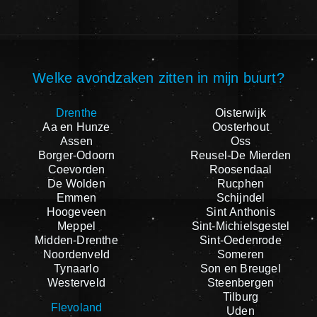
Welke avondzaken zitten in mijn buurt?
Drenthe
Oisterwijk
Aa en Hunze
Oosterhout
Assen
Oss
Borger-Odoorn
Reusel-De Mierden
Coevorden
Roosendaal
De Wolden
Rucphen
Emmen
Schijndel
Hoogeveen
Sint Anthonis
Meppel
Sint-Michielsgestel
Midden-Drenthe
Sint-Oedenrode
Noordenveld
Someren
Tynaarlo
Son en Breugel
Westerveld
Steenbergen
Tilburg
Flevoland
Uden