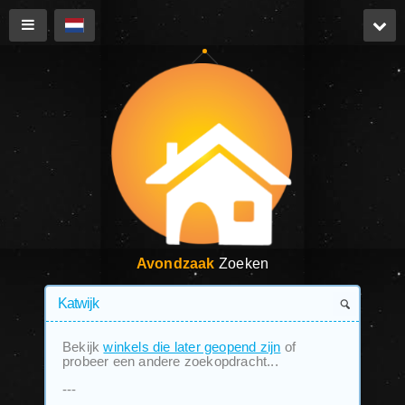
Avondzaak
Zoeken
Bekijk
winkels die later geopend zijn
of
probeer een andere zoekopdracht...
---