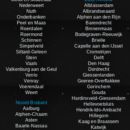
Nederweert
Alblasserdam
Nuth
Albrandswaard
Onderbanken
Alphen aan den Rijn
Peel en Maas
Barendrecht
Roerdalen
Binnenmaas
Roermond
Bodegraven-Reeuwijk
Schinnen
Brielle
Simpelveld
Capelle aan den IJssel
Sittard-Geleen
Cromstrijen
Stein
Delft
Vaals
Den Haag
Valkenburg aan de Geul
Dordrecht
Venlo
Giessenlanden
Venray
Goeree-Overflakkee
Voerendaal
Gorinchem
Weert
Gouda
Hardinxveld-Giessendam
Noord-Brabant
Hellevoetsluis
Aalburg
Hendrik-Ido-Ambacht
Alphen-Chaam
Hillegom
Asten
Kaag en Braassem
Baarle-Nassau
Katwijk