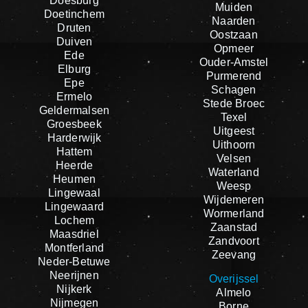
Doesburg
Muiden
Doetinchem
Naarden
Druten
Oostzaan
Duiven
Opmeer
Ede
Ouder-Amstel
Elburg
Purmerend
Epe
Schagen
Ermelo
Stede Broec
Geldermalsen
Texel
Groesbeek
Uitgeest
Harderwijk
Uithoorn
Hattem
Velsen
Heerde
Waterland
Heumen
Weesp
Lingewaal
Wijdemeren
Lingewaard
Wormerland
Lochem
Zaanstad
Maasdriel
Zandvoort
Montferland
Zeevang
Neder-Betuwe
Neerijnen
Overijssel
Nijkerk
Almelo
Nijmegen
Borne