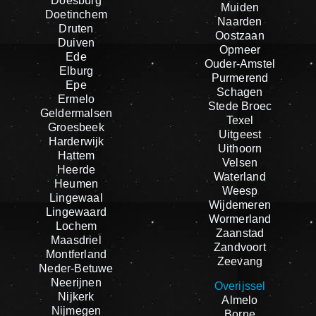
Doesburg
Muiden
Doetinchem
Naarden
Druten
Oostzaan
Duiven
Opmeer
Ede
Ouder-Amstel
Elburg
Purmerend
Epe
Schagen
Ermelo
Stede Broec
Geldermalsen
Texel
Groesbeek
Uitgeest
Harderwijk
Uithoorn
Hattem
Velsen
Heerde
Waterland
Heumen
Weesp
Lingewaal
Wijdemeren
Lingewaard
Wormerland
Lochem
Zaanstad
Maasdriel
Zandvoort
Montferland
Zeevang
Neder-Betuwe
Neerijnen
Overijssel
Nijkerk
Almelo
Nijmegen
Borne