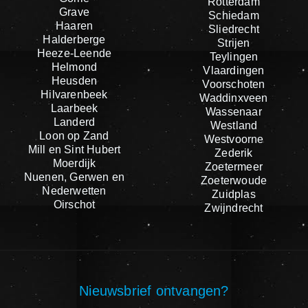
Rotterdam
Grave
Schiedam
Haaren
Sliedrecht
Halderberge
Strijen
Heeze-Leende
Teylingen
Helmond
Vlaardingen
Heusden
Voorschoten
Hilvarenbeek
Waddinxveen
Laarbeek
Wassenaar
Landerd
Westland
Loon op Zand
Westvoorne
Mill en Sint Hubert
Zederik
Moerdijk
Zoetermeer
Nuenen, Gerwen en
Zoeterwoude
Nederwetten
Zuidplas
Oirschot
Zwijndrecht
Nieuwsbrief ontvangen?