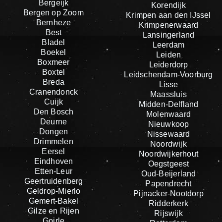
Bergeijk
Korendijk
Bergen op Zoom
Krimpen aan den IJssel
Bernheze
Krimpenerwaard
Best
Lansingerland
Bladel
Leerdam
Boekel
Leiden
Boxmeer
Leiderdorp
Boxtel
Leidschendam-Voorburg
Breda
Lisse
Cranendonck
Maassluis
Cuijk
Midden-Delfland
Den Bosch
Molenwaard
Deurne
Nieuwkoop
Dongen
Nissewaard
Drimmelen
Noordwijk
Eersel
Noordwijkerhout
Eindhoven
Oegstgeest
Etten-Leur
Oud-Beijerland
Geertruidenberg
Papendrecht
Geldrop-Mierlo
Pijnacker-Nootdorp
Gemert-Bakel
Ridderkerk
Gilze en Rijen
Rijswijk
Goirle