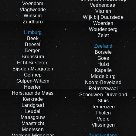
Veendam
Veenendaal
Vlagtwedde
Vianen
Winsum
Wijk bij Duurstede
Zuidhorn
Woerden
Woudenberg
Limburg
Zeist
Beek
Beesel
Zeeland
Bergen
Borsele
Brunssum
Goes
Echt-Susteren
Hulst
Eijsden-Margraten
Kapelle
Gennep
Middelburg
Gulpen-Wittem
Noord-Beveland
Heerlen
Reimerswaal
Horst aan de Maas
Schouwen-Duiveland
Kerkrade
Sluis
Landgraaf
Terneuzen
Leudal
Tholen
Maasgouw
Veere
Maastricht
Vlissingen
Meerssen
Mook en Middelaar
Zuid-Holland