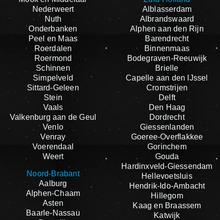
Nederweert
Alblasserdam
Nuth
Albrandswaard
Onderbanken
Alphen aan den Rijn
Peel en Maas
Barendrecht
Roerdalen
Binnenmaas
Roermond
Bodegraven-Reeuwijk
Schinnen
Brielle
Simpelveld
Capelle aan den IJssel
Sittard-Geleen
Cromstrijen
Stein
Delft
Vaals
Den Haag
Valkenburg aan de Geul
Dordrecht
Venlo
Giessenlanden
Venray
Goeree-Overflakkee
Voerendaal
Gorinchem
Weert
Gouda
Hardinxveld-Giessendam
Noord-Brabant
Hellevoetsluis
Aalburg
Hendrik-Ido-Ambacht
Alphen-Chaam
Hillegom
Asten
Kaag en Braassem
Baarle-Nassau
Katwijk