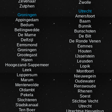
Zevenaar
Zwolle
Zutphen
Utrecht
Groningen
Amersfoort
Appingedam
Baarn
Bedum
Bunnik
Bellingwedde
Bunschoten
De Marne
De Bilt
Delfzijl
De Ronde Venen
Eemsmond
Eemnes
Groningen
Houten
Grootegast
IJsselstein
Haren
Leusden
Hoogezand-Sappemeer
Lopik
Leek
Montfoort
Loppersum
Nieuwegein
Marum
Oudewater
Menterwolde
Renswoude
Oldambt
Rhenen
Pekela
Soest
Slochteren
Stichtse Vecht
Stadskanaal
Utrecht
Ten Boer
Utrechtse Heuvelrug