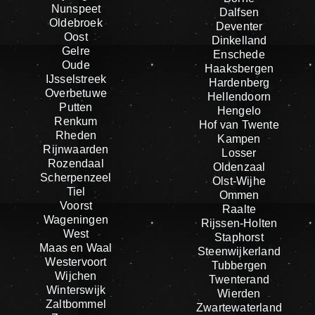
Nunspeet
Dalfsen
Oldebroek
Deventer
Oost
Dinkelland
Gelre
Enschede
Oude
Haaksbergen
IJsselstreek
Hardenberg
Overbetuwe
Hellendoorn
Putten
Hengelo
Renkum
Hof van Twente
Rheden
Kampen
Rijnwaarden
Losser
Rozendaal
Oldenzaal
Scherpenzeel
Olst-Wijhe
Tiel
Ommen
Voorst
Raalte
Wageningen
Rijssen-Holten
West
Staphorst
Maas en Waal
Steenwijkerland
Westervoort
Tubbergen
Wijchen
Twenterand
Winterswijk
Wierden
Zaltbommel
Zwartewaterland