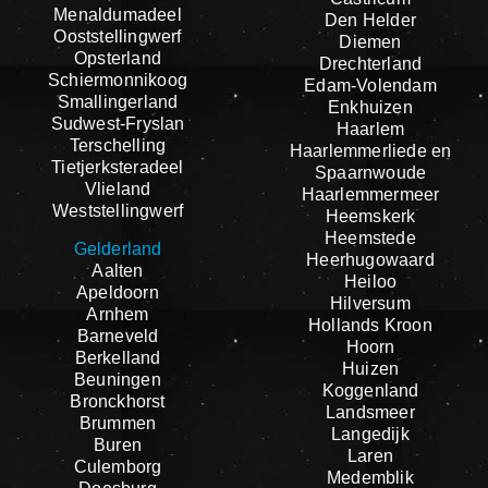
Menaldumadeel
Den Helder
Ooststellingwerf
Diemen
Opsterland
Drechterland
Schiermonnikoog
Edam-Volendam
Smallingerland
Enkhuizen
Sudwest-Fryslan
Haarlem
Terschelling
Haarlemmerliede en
Tietjerksteradeel
Spaarnwoude
Vlieland
Haarlemmermeer
Weststellingwerf
Heemskerk
Heemstede
Gelderland
Heerhugowaard
Aalten
Heiloo
Apeldoorn
Hilversum
Arnhem
Hollands Kroon
Barneveld
Hoorn
Berkelland
Huizen
Beuningen
Koggenland
Bronckhorst
Landsmeer
Brummen
Langedijk
Buren
Laren
Culemborg
Medemblik