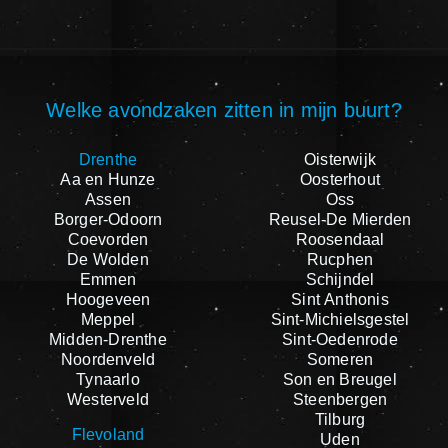
Welke avondzaken zitten in mijn buurt?
Drenthe
Oisterwijk
Aa en Hunze
Oosterhout
Assen
Oss
Borger-Odoorn
Reusel-De Mierden
Coevorden
Roosendaal
De Wolden
Rucphen
Emmen
Schijndel
Hoogeveen
Sint Anthonis
Meppel
Sint-Michielsgestel
Midden-Drenthe
Sint-Oedenrode
Noordenveld
Someren
Tynaarlo
Son en Breugel
Westerveld
Steenbergen
Tilburg
Flevoland
Uden