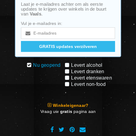
Laat je e-mailadres achter om als eerste
updates te krijgen over winkels in de buurt
van
Vaals
.
Vul je e-mailadres in:
Nu geopend
Levert alcohol
Levert dranken
Levert etenswaren
Levert non-food
Winkeleigenaar?
Vraag uw
gratis
pagina aan