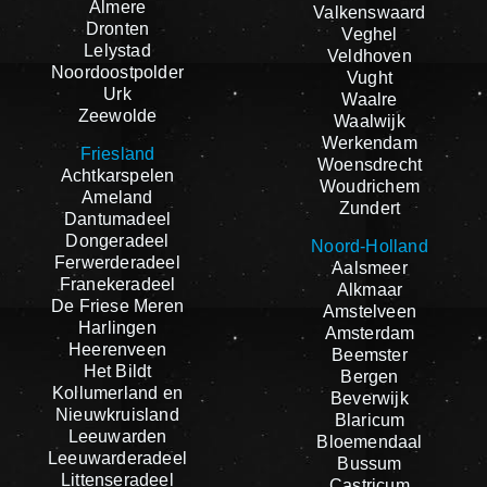
Almere
Valkenswaard
Dronten
Veghel
Lelystad
Veldhoven
Noordoostpolder
Vught
Urk
Waalre
Zeewolde
Waalwijk
Werkendam
Friesland
Woensdrecht
Achtkarspelen
Woudrichem
Ameland
Zundert
Dantumadeel
Dongeradeel
Noord-Holland
Ferwerderadeel
Aalsmeer
Franekeradeel
Alkmaar
De Friese Meren
Amstelveen
Harlingen
Amsterdam
Heerenveen
Beemster
Het Bildt
Bergen
Kollumerland en
Beverwijk
Nieuwkruisland
Blaricum
Leeuwarden
Bloemendaal
Leeuwarderadeel
Bussum
Littenseradeel
Castricum