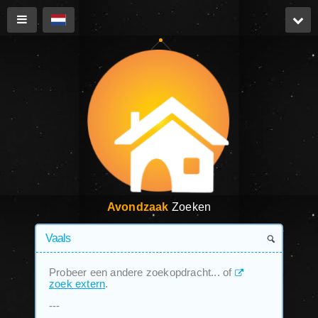
Avondzaak
Zoeken
Probeer een andere zoekopdracht... of
zoek extern
.
---