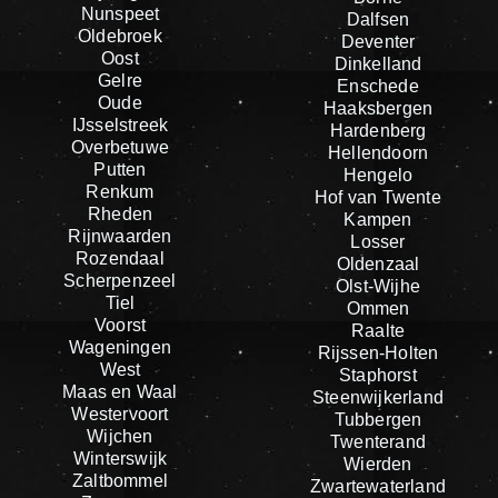
Nunspeet
Dalfsen
Oldebroek
Deventer
Oost
Dinkelland
Gelre
Enschede
Oude
Haaksbergen
IJsselstreek
Hardenberg
Overbetuwe
Hellendoorn
Putten
Hengelo
Renkum
Hof van Twente
Rheden
Kampen
Rijnwaarden
Losser
Rozendaal
Oldenzaal
Scherpenzeel
Olst-Wijhe
Tiel
Ommen
Voorst
Raalte
Wageningen
Rijssen-Holten
West
Staphorst
Maas en Waal
Steenwijkerland
Westervoort
Tubbergen
Wijchen
Twenterand
Winterswijk
Wierden
Zaltbommel
Zwartewaterland