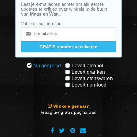
Laat je e-mailadres achter om als eerste
updates te krijgen over winkels in de buurt
van
Maas en Waal
.
Vul je e-mailadres in:
Nu geopend
Levert alcohol
Levert dranken
Levert etenswaren
Levert non-food
Winkeleigenaar?
Vraag uw
gratis
pagina aan