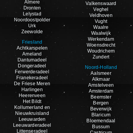
Almere
Valkenswaard
Dronten
Veghel
Lelystad
Veldhoven
Noordoostpolder
Vught
Urk
Waalre
Zeewolde
Waalwijk
Werkendam
Friesland
Woensdrecht
Achtkarspelen
Woudrichem
Ameland
Zundert
Dantumadeel
Dongeradeel
Noord-Holland
Ferwerderadeel
Aalsmeer
Franekeradeel
Alkmaar
De Friese Meren
Amstelveen
Harlingen
Amsterdam
Heerenveen
Beemster
Het Bildt
Bergen
Kollumerland en
Beverwijk
Nieuwkruisland
Blaricum
Leeuwarden
Bloemendaal
Leeuwarderadeel
Bussum
Littenseradeel
Castricum