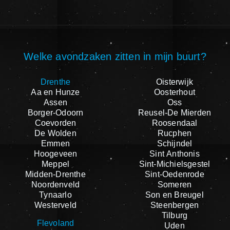
Welke avondzaken zitten in mijn buurt?
Drenthe
Oisterwijk
Aa en Hunze
Oosterhout
Assen
Oss
Borger-Odoorn
Reusel-De Mierden
Coevorden
Roosendaal
De Wolden
Rucphen
Emmen
Schijndel
Hoogeveen
Sint Anthonis
Meppel
Sint-Michielsgestel
Midden-Drenthe
Sint-Oedenrode
Noordenveld
Someren
Tynaarlo
Son en Breugel
Westerveld
Steenbergen
Tilburg
Flevoland
Uden