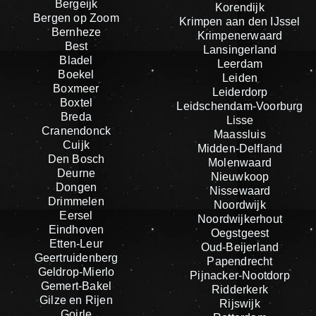
Bergeijk
Korendijk
Bergen op Zoom
Krimpen aan den IJssel
Bernheze
Krimpenerwaard
Best
Lansingerland
Bladel
Leerdam
Boekel
Leiden
Boxmeer
Leiderdorp
Boxtel
Leidschendam-Voorburg
Breda
Lisse
Cranendonck
Maassluis
Cuijk
Midden-Delfland
Den Bosch
Molenwaard
Deurne
Nieuwkoop
Dongen
Nissewaard
Drimmelen
Noordwijk
Eersel
Noordwijkerhout
Eindhoven
Oegstgeest
Etten-Leur
Oud-Beijerland
Geertruidenberg
Papendrecht
Geldrop-Mierlo
Pijnacker-Nootdorp
Gemert-Bakel
Ridderkerk
Gilze en Rijen
Rijswijk
Goirle