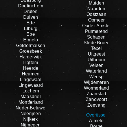
Doesburg
Muiden
Doetinchem
Naarden
Druten
Oostzaan
Duiven
Opmeer
Ede
Ouder-Amstel
Elburg
Purmerend
Epe
Schagen
Ermelo
Stede Broec
Geldermalsen
Texel
Groesbeek
Uitgeest
Harderwijk
Uithoorn
Hattem
Velsen
Heerde
Waterland
Heumen
Weesp
Lingewaal
Wijdemeren
Lingewaard
Wormerland
Lochem
Zaanstad
Maasdriel
Zandvoort
Montferland
Zeevang
Neder-Betuwe
Neerijnen
Overijssel
Nijkerk
Almelo
Nijmegen
Borne