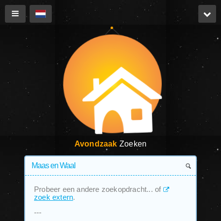
Avondzaak
Zoeken
Probeer een andere zoekopdracht... of
zoek extern
.
---