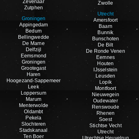
Zevenaar
Zwolle
Zutphen
Utrecht
Groningen
Amersfoort
Appingedam
Baarn
Bedum
Bunnik
Bellingwedde
Bunschoten
De Marne
De Bilt
Delfzijl
De Ronde Venen
Eemsmond
Eemnes
Groningen
Houten
Grootegast
IJsselstein
Haren
Leusden
Hoogezand-Sappemeer
Lopik
Leek
Montfoort
Loppersum
Nieuwegein
Marum
Oudewater
Menterwolde
Renswoude
Oldambt
Rhenen
Pekela
Soest
Slochteren
Stichtse Vecht
Stadskanaal
Utrecht
Ten Boer
Utrechtse Heuvelrug