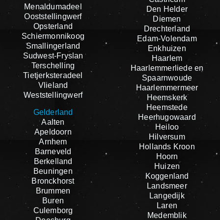
Menaldumadeel
Den Helder
Ooststellingwerf
Diemen
Opsterland
Drechterland
Schiermonnikoog
Edam-Volendam
Smallingerland
Enkhuizen
Sudwest-Fryslan
Haarlem
Terschelling
Haarlemmerliede en
Tietjerksteradeel
Spaarnwoude
Vlieland
Haarlemmermeer
Weststellingwerf
Heemskerk
Heemstede
Gelderland
Heerhugowaard
Aalten
Heiloo
Apeldoorn
Hilversum
Arnhem
Hollands Kroon
Barneveld
Hoorn
Berkelland
Huizen
Beuningen
Koggenland
Bronckhorst
Landsmeer
Brummen
Langedijk
Buren
Laren
Culemborg
Medemblik