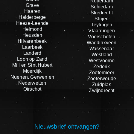
Rotterdam
Grave
Schiedam
Haaren
Sliedrecht
Halderberge
Strijen
Heeze-Leende
Teylingen
Helmond
Vlaardingen
Heusden
Voorschoten
Hilvarenbeek
Waddinxveen
Laarbeek
Wassenaar
Landerd
Westland
Loon op Zand
Westvoorne
Mill en Sint Hubert
Zederik
Moerdijk
Zoetermeer
Nuenen, Gerwen en
Zoeterwoude
Nederwetten
Zuidplas
Oirschot
Zwijndrecht
Nieuwsbrief ontvangen?