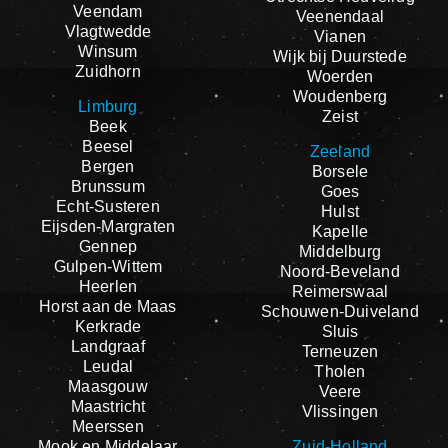
Veendam
Veenendaal
Vlagtwedde
Vianen
Winsum
Wijk bij Duurstede
Zuidhorn
Woerden
Woudenberg
Limburg
Zeist
Beek
Beesel
Zeeland
Bergen
Borsele
Brunssum
Goes
Echt-Susteren
Hulst
Eijsden-Margraten
Kapelle
Gennep
Middelburg
Gulpen-Wittem
Noord-Beveland
Heerlen
Reimerswaal
Horst aan de Maas
Schouwen-Duiveland
Kerkrade
Sluis
Landgraaf
Terneuzen
Leudal
Tholen
Maasgouw
Veere
Maastricht
Vlissingen
Meerssen
Mook en Middelaar
Zuid-Holland