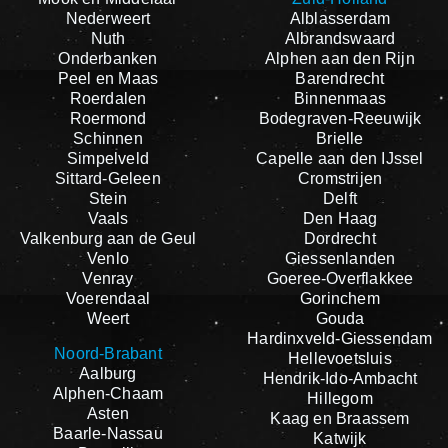
Nederweert
Alblasserdam
Nuth
Albrandswaard
Onderbanken
Alphen aan den Rijn
Peel en Maas
Barendrecht
Roerdalen
Binnenmaas
Roermond
Bodegraven-Reeuwijk
Schinnen
Brielle
Simpelveld
Capelle aan den IJssel
Sittard-Geleen
Cromstrijen
Stein
Delft
Vaals
Den Haag
Valkenburg aan de Geul
Dordrecht
Venlo
Giessenlanden
Venray
Goeree-Overflakkee
Voerendaal
Gorinchem
Weert
Gouda
Hardinxveld-Giessendam
Noord-Brabant
Hellevoetsluis
Aalburg
Hendrik-Ido-Ambacht
Alphen-Chaam
Hillegom
Asten
Kaag en Braassem
Baarle-Nassau
Katwijk