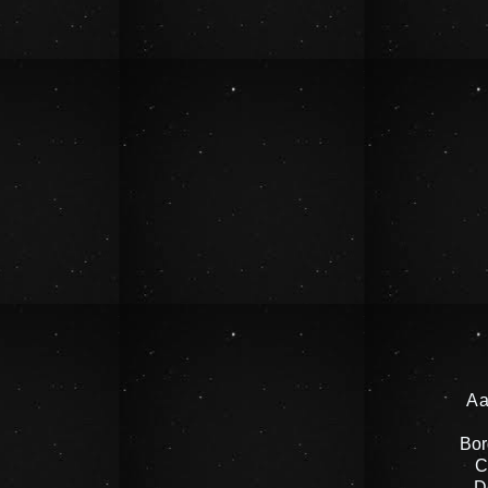
Aa
Bor
C
D