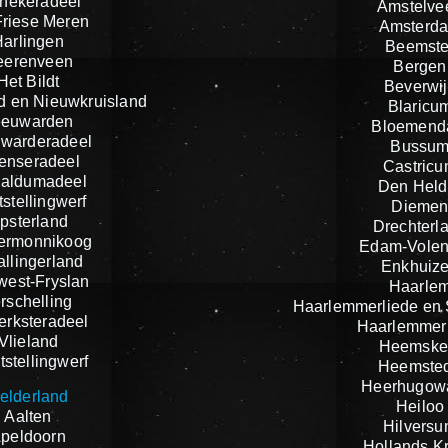
nekeradeel
Amstelve
riese Meren
Amsterd
Harlingen
Beemste
eerenveen
Bergen
Het Bildt
Beverwij
d en Nieuwkruisland
Blaricu
eeuwarden
Bloemend
warderadeel
Bussu
tenseradeel
Castric
aldumadeel
Den Held
stellingwerf
Dieme
psterland
Drechterl
ermonnikoog
Edam-Vole
llingerland
Enkhuiz
est-Fryslan
Haarle
rschelling
Haarlemmerliede en
jerksteradeel
Haarlemmer
Vlieland
Heemske
stellingwerf
Heemste
Heerhugow
elderland
Heiloo
Aalten
Hilvers
peldoorn
Hollands K