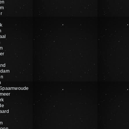
en
am
r
k
m
aal
m
um
er
n
and
ndam
en
m
 Spaarnwoude
meer
rk
de
aard
um
roon