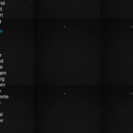
nd
d
rt
g
el
n
r
nd
e
gen
rg
orn
o
ente
n
al
he
n