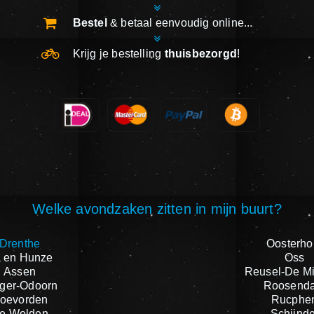
Bestel
& betaal eenvoudig online...
Krijg je bestelling
thuisbezorgd
!
Welke avondzaken zitten in mijn buurt?
Drenthe
Oosterho
 en Hunze
Oss
Assen
Reusel-De M
ger-Odoorn
Roosenda
oevorden
Rucphe
e Wolden
Schijnde