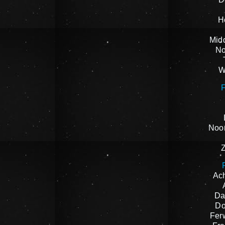
H
Mid
No
W
F
Noor
Ach
Da
Do
Fer