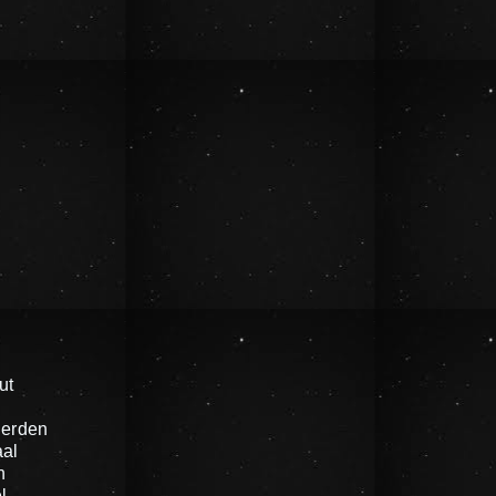
ut
ierden
al
n
l