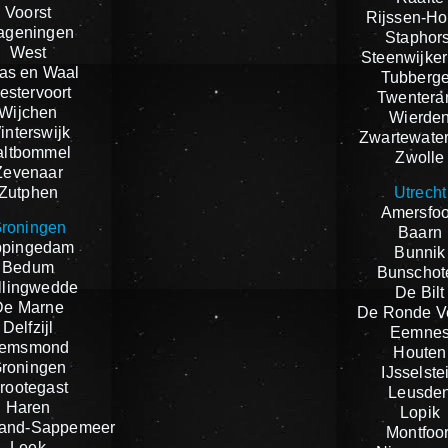
Voorst
Rijssen-Ho
ageningen
Staphors
West
Steenwijker
as en Waal
Tubberg
estervoort
Twentera
Wijchen
Wierde
interswijk
Zwartewate
altbommel
Zwolle
Zevenaar
Zutphen
Utrecht
Amersfoo
roningen
Baarn
ppingedam
Bunnik
Bedum
Bunschot
llingwedde
De Bilt
De Marne
De Ronde V
Delfzijl
Eemne
emsmond
Houten
roningen
IJsselste
rootegast
Leusde
Haren
Lopik
and-Sappemeer
Montfoor
Leek