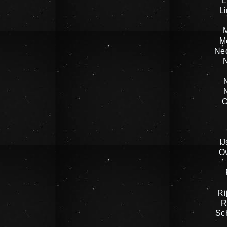
L
L
M
Ne
O
IJ
O
Ri
R
Sc