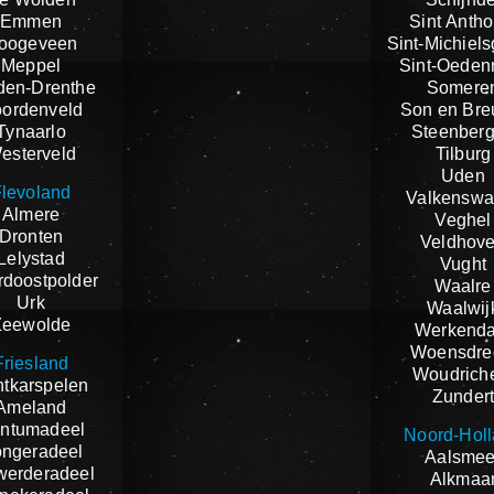
Emmen
Sint Antho
oogeveen
Sint-Michiels
Meppel
Sint-Oeden
den-Drenthe
Somere
ordenveld
Son en Bre
Tynaarlo
Steenber
esterveld
Tilburg
Uden
levoland
Valkenswa
Almere
Veghel
Dronten
Veldhov
Lelystad
Vught
doostpolder
Waalre
Urk
Waalwij
Zeewolde
Werkend
Woensdre
Friesland
Woudrich
tkarspelen
Zunder
Ameland
ntumadeel
Noord-Hol
ngeradeel
Aalsmee
werderadeel
Alkmaa