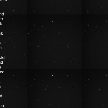
nd
er
k
ik
n
n
r
tel
nd
n
oec
t
n
nd
en