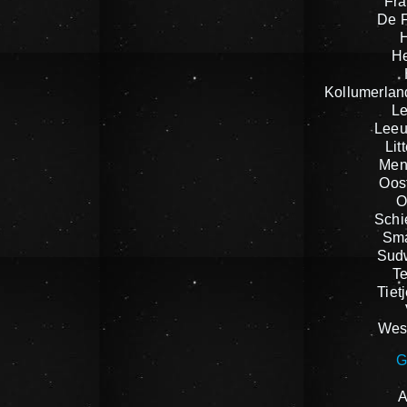
Fra
De F
H
Kollumerlan
L
Leeu
Lit
Men
Oost
O
Schi
Sma
Sudw
Te
Tiet
West
G
A