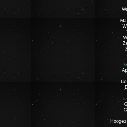
W
Ma
W
W
Z
G
A
Be
E
G
G
Hoogez