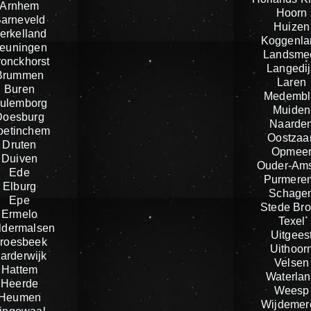
Arnhem
Hoorn
arneveld
Huizen
erkelland
Koggenla
euningen
Landsme
ronckhorst
Langedij
Brummen
Laren
Buren
Medembl
ulemborg
Muiden
Doesburg
Naarde
oetinchem
Oostzaa
Druten
Opmee
Duiven
Ouder-Ams
Ede
Purmere
Elburg
Schage
Epe
Stede Br
Ermelo
Texel
ldermalsen
Uitgees
roesbeek
Uithoor
arderwijk
Velsen
Hattem
Waterla
Heerde
Weesp
Heumen
Wijdemer