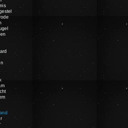
nis
gestel
rode
n
ugel
gen
ard
en
k
am
cht
em
t
land
r
r