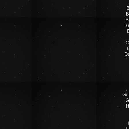
B
B
B
B
C
D
Ge
G
H