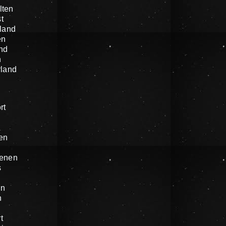
lten
t
land
en
nd
n
rland
rt
en
enen
s
in
n
t