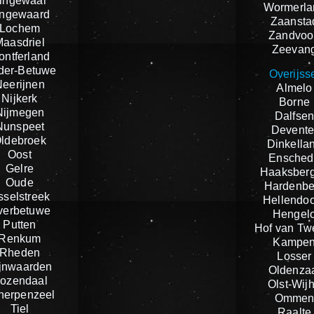
ingewaal
Wormerla
ingewaard
Zaansta
Lochem
Zandvoo
Maasdriel
Zeevan
ontferland
der-Betuwe
Overijss
Neerijnen
Almelo
Nijkerk
Borne
Nijmegen
Dalfse
Nunspeet
Devente
ldebroek
Dinkella
Oost
Ensched
Gelre
Haaksber
Oude
Hardenbe
sselstreek
Hellendo
verbetuwe
Hengel
Putten
Hof van Tw
Renkum
Kampe
Rheden
Losser
jnwaarden
Oldenza
ozendaal
Olst-Wij
herpenzeel
Omme
Tiel
Raalte