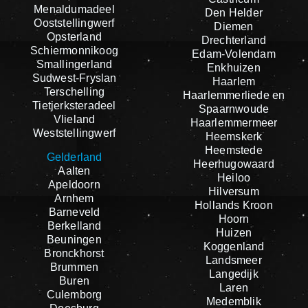
Menaldumadeel
Den Helder
Ooststellingwerf
Diemen
Opsterland
Drechterland
Schiermonnikoog
Edam-Volendam
Smallingerland
Enkhuizen
Sudwest-Fryslan
Haarlem
Terschelling
Haarlemmerliede en
Tietjerksteradeel
Spaarnwoude
Vlieland
Haarlemmermeer
Weststellingwerf
Heemskerk
Heemstede
Gelderland
Heerhugowaard
Aalten
Heiloo
Apeldoorn
Hilversum
Arnhem
Hollands Kroon
Barneveld
Hoorn
Berkelland
Huizen
Beuningen
Koggenland
Bronckhorst
Landsmeer
Brummen
Langedijk
Buren
Laren
Culemborg
Medemblik