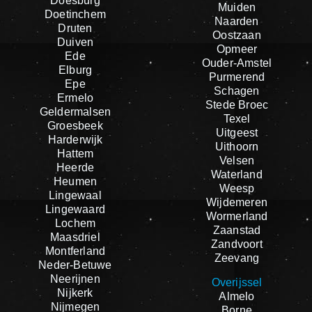
Doesburg
Muiden
Doetinchem
Naarden
Druten
Oostzaan
Duiven
Opmeer
Ede
Ouder-Amstel
Elburg
Purmerend
Epe
Schagen
Ermelo
Stede Broec
Geldermalsen
Texel
Groesbeek
Uitgeest
Harderwijk
Uithoorn
Hattem
Velsen
Heerde
Waterland
Heumen
Weesp
Lingewaal
Wijdemeren
Lingewaard
Wormerland
Lochem
Zaanstad
Maasdriel
Zandvoort
Montferland
Zeevang
Neder-Betuwe
Neerijnen
Overijssel
Nijkerk
Almelo
Nijmegen
Borne