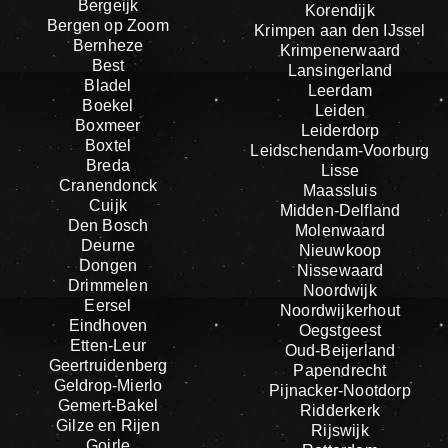
Bergeijk
Korendijk
Bergen op Zoom
Krimpen aan den IJssel
Bernheze
Krimpenerwaard
Best
Lansingerland
Bladel
Leerdam
Boekel
Leiden
Boxmeer
Leiderdorp
Boxtel
Leidschendam-Voorburg
Breda
Lisse
Cranendonck
Maassluis
Cuijk
Midden-Delfland
Den Bosch
Molenwaard
Deurne
Nieuwkoop
Dongen
Nissewaard
Drimmelen
Noordwijk
Eersel
Noordwijkerhout
Eindhoven
Oegstgeest
Etten-Leur
Oud-Beijerland
Geertruidenberg
Papendrecht
Geldrop-Mierlo
Pijnacker-Nootdorp
Gemert-Bakel
Ridderkerk
Gilze en Rijen
Rijswijk
Goirle