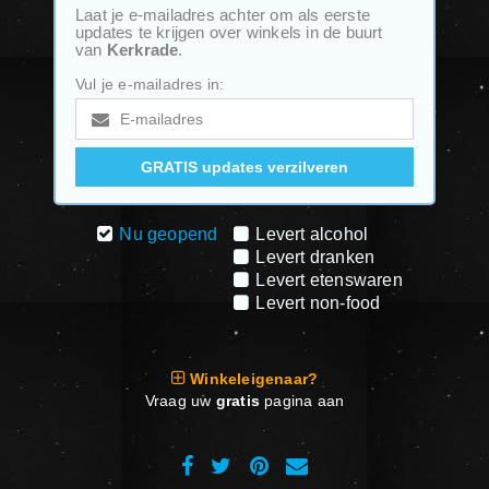
Laat je e-mailadres achter om als eerste
updates te krijgen over winkels in de buurt
van
Kerkrade
.
Vul je e-mailadres in:
Nu geopend
Levert alcohol
Levert dranken
Levert etenswaren
Levert non-food
Winkeleigenaar?
Vraag uw
gratis
pagina aan