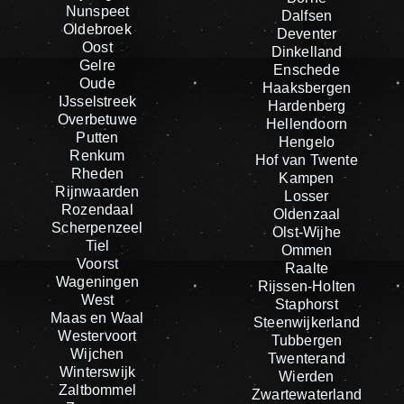
Nunspeet
Dalfsen
Oldebroek
Deventer
Oost
Dinkelland
Gelre
Enschede
Oude
Haaksbergen
IJsselstreek
Hardenberg
Overbetuwe
Hellendoorn
Putten
Hengelo
Renkum
Hof van Twente
Rheden
Kampen
Rijnwaarden
Losser
Rozendaal
Oldenzaal
Scherpenzeel
Olst-Wijhe
Tiel
Ommen
Voorst
Raalte
Wageningen
Rijssen-Holten
West
Staphorst
Maas en Waal
Steenwijkerland
Westervoort
Tubbergen
Wijchen
Twenterand
Winterswijk
Wierden
Zaltbommel
Zwartewaterland