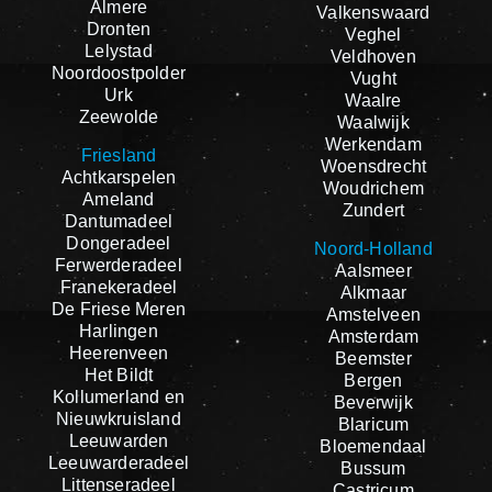
Almere
Valkenswaard
Dronten
Veghel
Lelystad
Veldhoven
Noordoostpolder
Vught
Urk
Waalre
Zeewolde
Waalwijk
Werkendam
Friesland
Woensdrecht
Achtkarspelen
Woudrichem
Ameland
Zundert
Dantumadeel
Dongeradeel
Noord-Holland
Ferwerderadeel
Aalsmeer
Franekeradeel
Alkmaar
De Friese Meren
Amstelveen
Harlingen
Amsterdam
Heerenveen
Beemster
Het Bildt
Bergen
Kollumerland en
Beverwijk
Nieuwkruisland
Blaricum
Leeuwarden
Bloemendaal
Leeuwarderadeel
Bussum
Littenseradeel
Castricum