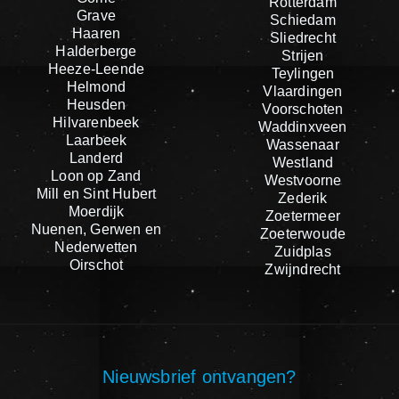
Rotterdam
Grave
Schiedam
Haaren
Sliedrecht
Halderberge
Strijen
Heeze-Leende
Teylingen
Helmond
Vlaardingen
Heusden
Voorschoten
Hilvarenbeek
Waddinxveen
Laarbeek
Wassenaar
Landerd
Westland
Loon op Zand
Westvoorne
Mill en Sint Hubert
Zederik
Moerdijk
Zoetermeer
Nuenen, Gerwen en
Zoeterwoude
Nederwetten
Zuidplas
Oirschot
Zwijndrecht
Nieuwsbrief ontvangen?