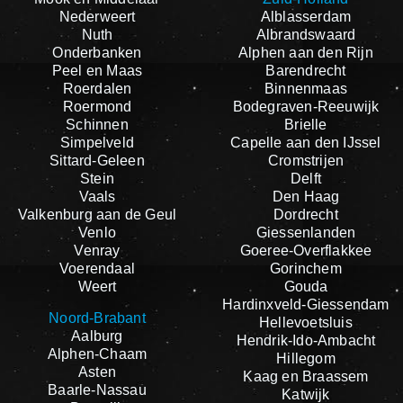
Nederweert
Alblasserdam
Nuth
Albrandswaard
Onderbanken
Alphen aan den Rijn
Peel en Maas
Barendrecht
Roerdalen
Binnenmaas
Roermond
Bodegraven-Reeuwijk
Schinnen
Brielle
Simpelveld
Capelle aan den IJssel
Sittard-Geleen
Cromstrijen
Stein
Delft
Vaals
Den Haag
Valkenburg aan de Geul
Dordrecht
Venlo
Giessenlanden
Venray
Goeree-Overflakkee
Voerendaal
Gorinchem
Weert
Gouda
Hardinxveld-Giessendam
Noord-Brabant
Hellevoetsluis
Aalburg
Hendrik-Ido-Ambacht
Alphen-Chaam
Hillegom
Asten
Kaag en Braassem
Baarle-Nassau
Katwijk