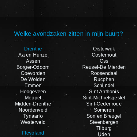
Welke avondzaken zitten in mijn buurt?
Drenthe
Oisterwijk
Aa en Hunze
Oosterhout
Assen
Oss
Borger-Odoorn
Reusel-De Mierden
Coevorden
Roosendaal
De Wolden
Rucphen
Emmen
Schijndel
Hoogeveen
Sint Anthonis
Meppel
Sint-Michielsgestel
Midden-Drenthe
Sint-Oedenrode
Noordenveld
Someren
Tynaarlo
Son en Breugel
Westerveld
Steenbergen
Tilburg
Flevoland
Uden