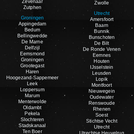
Zevenaar
Zwolle
Zutphen
Utrecht
Groningen
Amersfoort
Appingedam
Baarn
Bedum
Bunnik
Bellingwedde
Bunschoten
De Marne
De Bilt
Delfzijl
De Ronde Venen
Eemsmond
Eemnes
Groningen
Houten
Grootegast
IJsselstein
Haren
Leusden
Hoogezand-Sappemeer
Lopik
Leek
Montfoort
Loppersum
Nieuwegein
Marum
Oudewater
Menterwolde
Renswoude
Oldambt
Rhenen
Pekela
Soest
Slochteren
Stichtse Vecht
Stadskanaal
Utrecht
Ten Boer
Utrechtse Heuvelrug