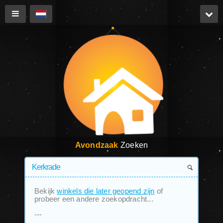
Avondzaak
Zoeken
Bekijk
winkels die later geopend zijn
of
probeer een andere zoekopdracht...
---