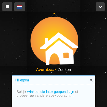
Avondzaak
Zoeken
Bekijk
winkels die later geopend zijn
of
probeer een andere zoekopdracht...
---