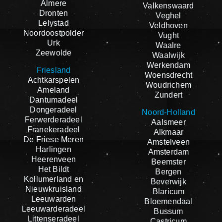
Almere
Valkenswaard
Dronten
Veghel
Lelystad
Veldhoven
Noordoostpolder
Vught
Urk
Waalre
Zeewolde
Waalwijk
Werkendam
Friesland
Woensdrecht
Achtkarspelen
Woudrichem
Ameland
Zundert
Dantumadeel
Dongeradeel
Noord-Holland
Ferwerderadeel
Aalsmeer
Franekeradeel
Alkmaar
De Friese Meren
Amstelveen
Harlingen
Amsterdam
Heerenveen
Beemster
Het Bildt
Bergen
Kollumerland en
Beverwijk
Nieuwkruisland
Blaricum
Leeuwarden
Bloemendaal
Leeuwarderadeel
Bussum
Littenseradeel
Castricum