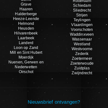
Rotterdam
Grave
Schiedam
Haaren
Sliedrecht
Halderberge
Strijen
Heeze-Leende
Teylingen
Helmond
Vlaardingen
Heusden
Voorschoten
Hilvarenbeek
Waddinxveen
Laarbeek
Wassenaar
Landerd
Westland
Loon op Zand
Westvoorne
Mill en Sint Hubert
Zederik
Moerdijk
Zoetermeer
Nuenen, Gerwen en
Zoeterwoude
Nederwetten
Zuidplas
Oirschot
Zwijndrecht
Nieuwsbrief ontvangen?