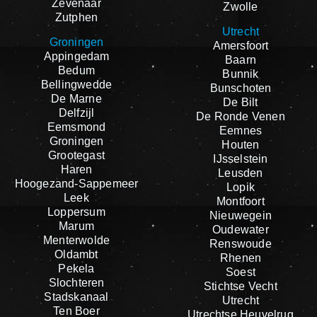
Zevenaar
Zwolle
Zutphen
Utrecht
Groningen
Amersfoort
Appingedam
Baarn
Bedum
Bunnik
Bellingwedde
Bunschoten
De Marne
De Bilt
Delfzijl
De Ronde Venen
Eemsmond
Eemnes
Groningen
Houten
Grootegast
IJsselstein
Haren
Leusden
Hoogezand-Sappemeer
Lopik
Leek
Montfoort
Loppersum
Nieuwegein
Marum
Oudewater
Menterwolde
Renswoude
Oldambt
Rhenen
Pekela
Soest
Slochteren
Stichtse Vecht
Stadskanaal
Utrecht
Ten Boer
Utrechtse Heuvelrug