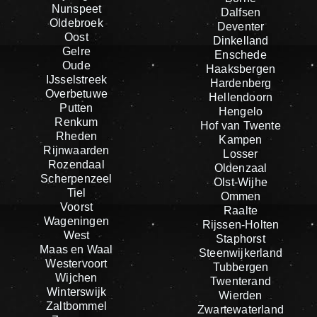
Nunspeet
Dalfsen
Oldebroek
Deventer
Oost
Dinkelland
Gelre
Enschede
Oude
Haaksbergen
IJsselstreek
Hardenberg
Overbetuwe
Hellendoorn
Putten
Hengelo
Renkum
Hof van Twente
Rheden
Kampen
Rijnwaarden
Losser
Rozendaal
Oldenzaal
Scherpenzeel
Olst-Wijhe
Tiel
Ommen
Voorst
Raalte
Wageningen
Rijssen-Holten
West
Staphorst
Maas en Waal
Steenwijkerland
Westervoort
Tubbergen
Wijchen
Twenterand
Winterswijk
Wierden
Zaltbommel
Zwartewaterland