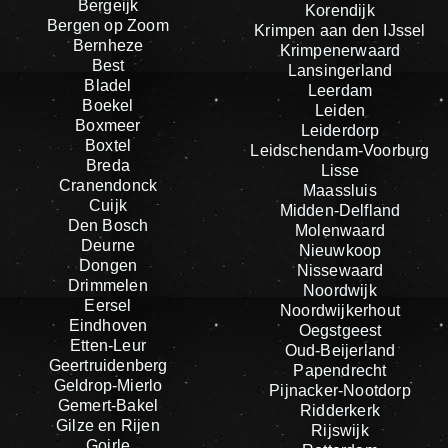
Bergeijk
Korendijk
Bergen op Zoom
Krimpen aan den IJssel
Bernheze
Krimpenerwaard
Best
Lansingerland
Bladel
Leerdam
Boekel
Leiden
Boxmeer
Leiderdorp
Boxtel
Leidschendam-Voorburg
Breda
Lisse
Cranendonck
Maassluis
Cuijk
Midden-Delfland
Den Bosch
Molenwaard
Deurne
Nieuwkoop
Dongen
Nissewaard
Drimmelen
Noordwijk
Eersel
Noordwijkerhout
Eindhoven
Oegstgeest
Etten-Leur
Oud-Beijerland
Geertruidenberg
Papendrecht
Geldrop-Mierlo
Pijnacker-Nootdorp
Gemert-Bakel
Ridderkerk
Gilze en Rijen
Rijswijk
Goirle