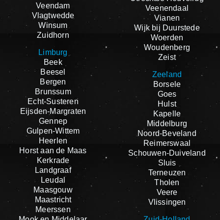
Veendam
Veenendaal
Vlagtwedde
Vianen
Winsum
Wijk bij Duurstede
Zuidhorn
Woerden
Woudenberg
Limburg
Zeist
Beek
Beesel
Zeeland
Bergen
Borsele
Brunssum
Goes
Echt-Susteren
Hulst
Eijsden-Margraten
Kapelle
Gennep
Middelburg
Gulpen-Wittem
Noord-Beveland
Heerlen
Reimerswaal
Horst aan de Maas
Schouwen-Duiveland
Kerkrade
Sluis
Landgraaf
Terneuzen
Leudal
Tholen
Maasgouw
Veere
Maastricht
Vlissingen
Meerssen
Mook en Middelaar
Zuid-Holland