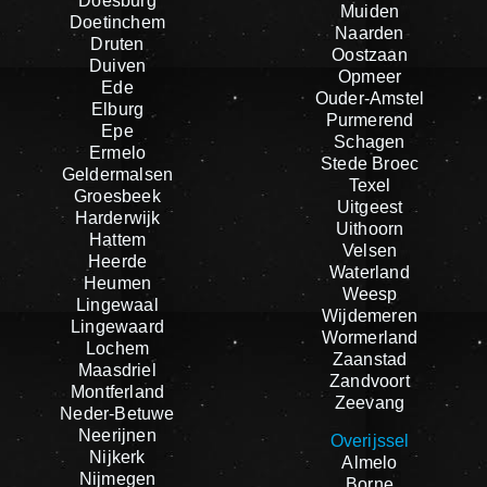
Doesburg
Muiden
Doetinchem
Naarden
Druten
Oostzaan
Duiven
Opmeer
Ede
Ouder-Amstel
Elburg
Purmerend
Epe
Schagen
Ermelo
Stede Broec
Geldermalsen
Texel
Groesbeek
Uitgeest
Harderwijk
Uithoorn
Hattem
Velsen
Heerde
Waterland
Heumen
Weesp
Lingewaal
Wijdemeren
Lingewaard
Wormerland
Lochem
Zaanstad
Maasdriel
Zandvoort
Montferland
Zeevang
Neder-Betuwe
Neerijnen
Overijssel
Nijkerk
Almelo
Nijmegen
Borne