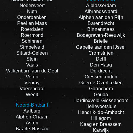
Nederweert
Alblasserdam
Nuth
Albrandswaard
Onderbanken
Alphen aan den Rijn
Peel en Maas
Barendrecht
Roerdalen
Binnenmaas
Roermond
Bodegraven-Reeuwijk
Schinnen
Brielle
Simpelveld
Capelle aan den IJssel
Sittard-Geleen
Cromstrijen
Stein
Delft
Vaals
Den Haag
Valkenburg aan de Geul
Dordrecht
Venlo
Giessenlanden
Venray
Goeree-Overflakkee
Voerendaal
Gorinchem
Weert
Gouda
Hardinxveld-Giessendam
Noord-Brabant
Hellevoetsluis
Aalburg
Hendrik-Ido-Ambacht
Alphen-Chaam
Hillegom
Asten
Kaag en Braassem
Baarle-Nassau
Katwijk