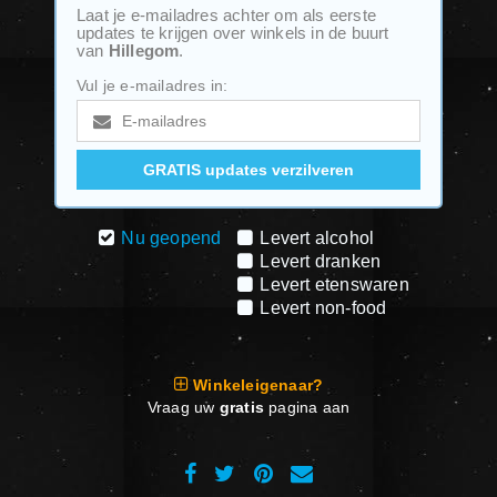
Laat je e-mailadres achter om als eerste
updates te krijgen over winkels in de buurt
van
Hillegom
.
Vul je e-mailadres in:
Nu geopend
Levert alcohol
Levert dranken
Levert etenswaren
Levert non-food
Winkeleigenaar?
Vraag uw
gratis
pagina aan