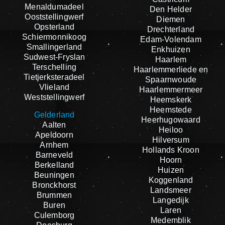
Menaldumadeel
Den Helder
Ooststellingwerf
Diemen
Opsterland
Drechterland
Schiermonnikoog
Edam-Volendam
Smallingerland
Enkhuizen
Sudwest-Fryslan
Haarlem
Terschelling
Haarlemmerliede en
Tietjerksteradeel
Spaarnwoude
Vlieland
Haarlemmermeer
Weststellingwerf
Heemskerk
Heemstede
Gelderland
Heerhugowaard
Aalten
Heiloo
Apeldoorn
Hilversum
Arnhem
Hollands Kroon
Barneveld
Hoorn
Berkelland
Huizen
Beuningen
Koggenland
Bronckhorst
Landsmeer
Brummen
Langedijk
Buren
Laren
Culemborg
Medemblik