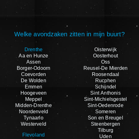
Welke avondzaken zitten in mijn buurt?
Drenthe
Oisterwijk
Aa en Hunze
Oosterhout
Assen
Oss
Borger-Odoorn
Reusel-De Mierden
Coevorden
Roosendaal
De Wolden
Rucphen
Emmen
Schijndel
Hoogeveen
Sint Anthonis
Meppel
Sint-Michielsgestel
Midden-Drenthe
Sint-Oedenrode
Noordenveld
Someren
Tynaarlo
Son en Breugel
Westerveld
Steenbergen
Tilburg
Flevoland
Uden