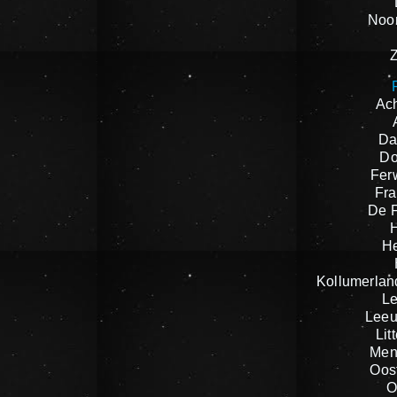
Noor
Ach
Da
Do
Fer
Fra
De F
H
Kollumerlan
L
Leeu
Lit
Men
Oost
O