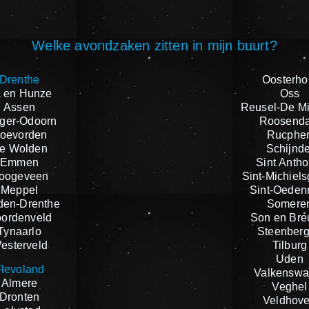
Welke avondzaken zitten in mijn buurt?
Drenthe
Oosterho
 en Hunze
Oss
Assen
Reusel-De M
ger-Odoorn
Roosenda
oevorden
Rucphe
e Wolden
Schijnde
Emmen
Sint Antho
oogeveen
Sint-Michiels
Meppel
Sint-Oeden
den-Drenthe
Somere
ordenveld
Son en Bre
Tynaarlo
Steenber
esterveld
Tilburg
Uden
levoland
Valkenswa
Almere
Veghel
Dronten
Veldhov