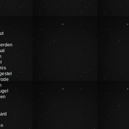
ut
ierden
al
n
l
nis
gestel
rode
n
ugel
gen
ard
en