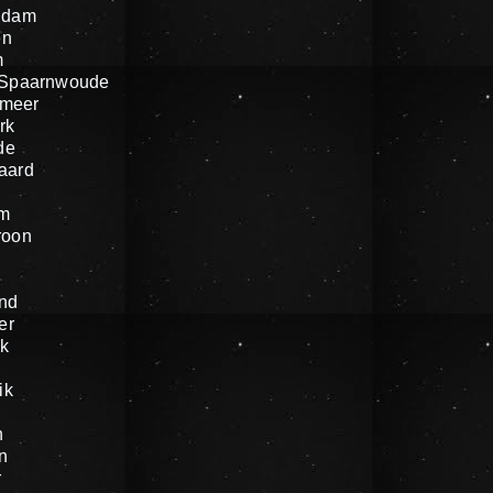
ndam
en
m
 Spaarnwoude
meer
rk
de
aard
um
roon
nd
er
k
ik
n
n
r