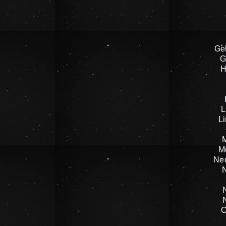
Ge
G
H
L
L
M
Ne
O