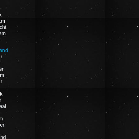
k
am
cht
em
t
land
r
r
en
am
r
k
m
aal
m
um
er
n
and