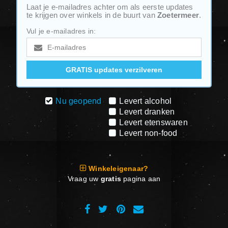
Laat je e-mailadres achter om als eerste updates
te krijgen over winkels in de buurt van
Zoetermeer
.
Vul je e-mailadres in:
Nu geopend
Levert alcohol
Levert dranken
Levert etenswaren
Levert non-food
Winkeleigenaar?
Vraag uw
gratis
pagina aan