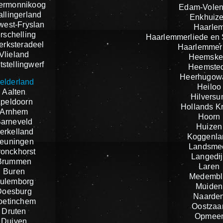
ermonnikoog
Edam-Vole
llingerland
Enkhuiz
est-Fryslan
Haarle
rschelling
Haarlemmerliede en
jerksteradeel
Haarlemmer
Vlieland
Heemske
stellingwerf
Heemste
Heerhugow
elderland
Heiloo
Aalten
Hilvers
peldoorn
Hollands K
Arnhem
Hoorn
arneveld
Huizen
erkelland
Koggenla
euningen
Landsme
ronckhorst
Langedij
Brummen
Laren
Buren
Medembl
ulemborg
Muiden
Doesburg
Naarde
oetinchem
Oostzaa
Druten
Opmee
Duiven