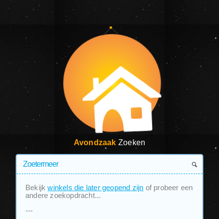
Avondzaak
Zoeken
Bekijk
winkels die later geopend zijn
of probeer een
andere zoekopdracht...
---