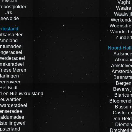
Lelystad
Vught
doostpolder
Waalre
Urk
Waalwij
Zeewolde
Werkend
Woensdre
Friesland
Woudrich
tkarspelen
Zunder
Ameland
ntumadeel
Noord-Hol
ngeradeel
Aalsmee
werderadeel
Alkmaa
nekeradeel
Amstelve
riese Meren
Amsterd
Harlingen
Beemste
eerenveen
Bergen
Het Bildt
Beverwij
d en Nieuwkruisland
Blaricu
eeuwarden
Bloemend
warderadeel
Bussu
tenseradeel
Castric
aldumadeel
Den Held
stellingwerf
Dieme
psterland
Drechterl