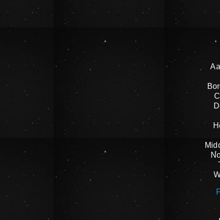
Aa
Bor
C
D
H
Mid
No
W
F