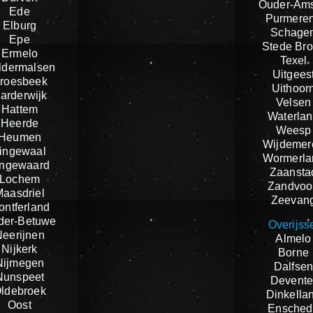
Ouder-Ams
Ede
Purmere
Elburg
Schage
Epe
Stede Br
Ermelo
Texel
ldermalsen
Uitgees
roesbeek
Uithoor
arderwijk
Velsen
Hattem
Waterla
Heerde
Weesp
Heumen
Wijdemer
ingewaal
Wormerla
ingewaard
Zaansta
Lochem
Zandvoo
Maasdriel
Zeevan
ontferland
der-Betuwe
Overijss
Neerijnen
Almelo
Nijkerk
Borne
Nijmegen
Dalfse
Nunspeet
Devente
ldebroek
Dinkella
Oost
Ensched