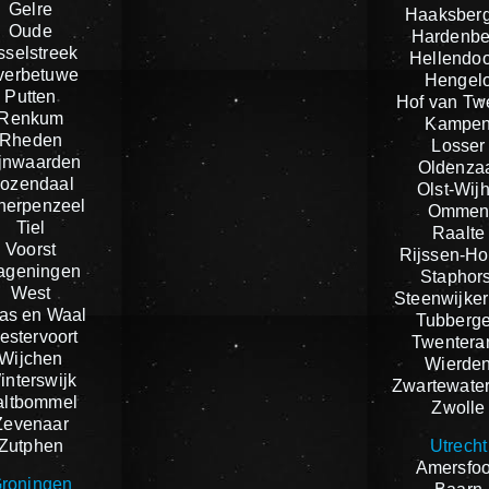
Gelre
Haaksber
Oude
Hardenbe
sselstreek
Hellendo
verbetuwe
Hengel
Putten
Hof van Tw
Renkum
Kampe
Rheden
Losser
jnwaarden
Oldenza
ozendaal
Olst-Wij
herpenzeel
Omme
Tiel
Raalte
Voorst
Rijssen-Ho
ageningen
Staphors
West
Steenwijker
as en Waal
Tubberg
estervoort
Twentera
Wijchen
Wierde
interswijk
Zwartewate
altbommel
Zwolle
Zevenaar
Zutphen
Utrecht
Amersfoo
roningen