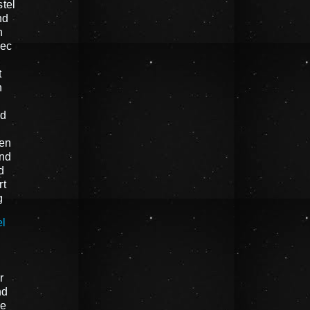
tel
nd
n
oec
t
n
nd
en
nd
d
rt
g
el
n
r
nd
e