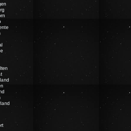
gen
rg
orn
o
ente
n
al
he
n
lten
t
land
en
nd
n
rland
rt