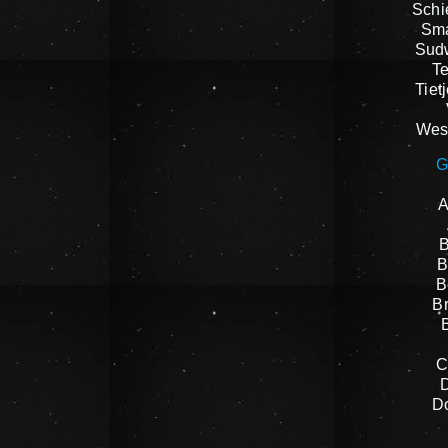
Schi
Sma
Sudw
Te
Tiet
West
G
A
B
B
B
B
C
D