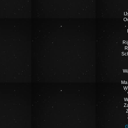
IJ
O
Ri
R
Sc
W
Ma
W
W
Z
G