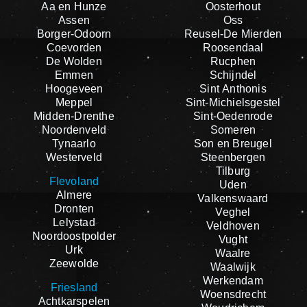
Aa en Hunze
Oosterhout
Assen
Oss
Borger-Odoorn
Reusel-De Mierden
Coevorden
Roosendaal
De Wolden
Rucphen
Emmen
Schijndel
Hoogeveen
Sint Anthonis
Meppel
Sint-Michielsgestel
Midden-Drenthe
Sint-Oedenrode
Noordenveld
Someren
Tynaarlo
Son en Breugel
Westerveld
Steenbergen
Tilburg
Flevoland
Uden
Almere
Valkenswaard
Dronten
Veghel
Lelystad
Veldhoven
Noordoostpolder
Vught
Urk
Waalre
Zeewolde
Waalwijk
Werkendam
Friesland
Woensdrecht
Achtkarspelen