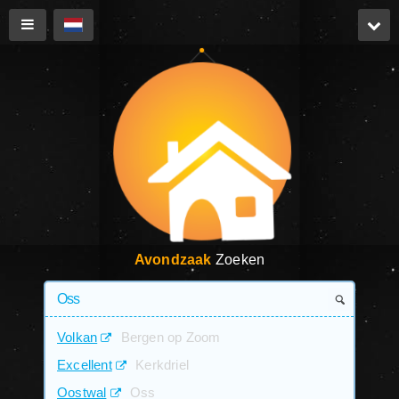
Avondzaak
Zoeken
Volkan
Bergen op Zoom
Excellent
Kerkdriel
Oostwal
Oss