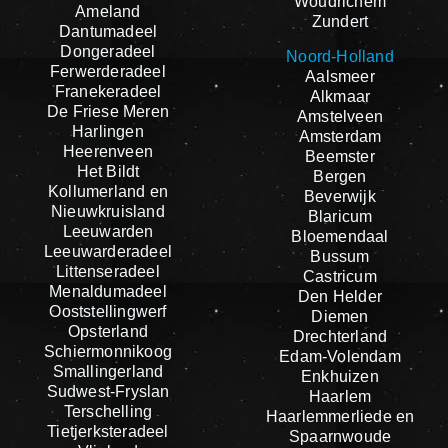
Woudrichem
Ameland
Zundert
Dantumadeel
Dongeradeel
Noord-Holland
Ferwerderadeel
Aalsmeer
Franekeradeel
Alkmaar
De Friese Meren
Amstelveen
Harlingen
Amsterdam
Heerenveen
Beemster
Het Bildt
Bergen
Kollumerland en
Beverwijk
Nieuwkruisland
Blaricum
Leeuwarden
Bloemendaal
Leeuwarderadeel
Bussum
Littenseradeel
Castricum
Menaldumadeel
Den Helder
Ooststellingwerf
Diemen
Opsterland
Drechterland
Schiermonnikoog
Edam-Volendam
Smallingerland
Enkhuizen
Sudwest-Fryslan
Haarlem
Terschelling
Haarlemmerliede en
Tietjerksteradeel
Spaarnwoude