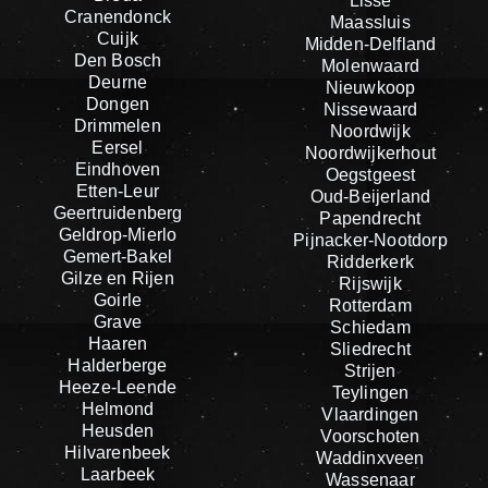
Lisse
Cranendonck
Maassluis
Cuijk
Midden-Delfland
Den Bosch
Molenwaard
Deurne
Nieuwkoop
Dongen
Nissewaard
Drimmelen
Noordwijk
Eersel
Noordwijkerhout
Eindhoven
Oegstgeest
Etten-Leur
Oud-Beijerland
Geertruidenberg
Papendrecht
Geldrop-Mierlo
Pijnacker-Nootdorp
Gemert-Bakel
Ridderkerk
Gilze en Rijen
Rijswijk
Goirle
Rotterdam
Grave
Schiedam
Haaren
Sliedrecht
Halderberge
Strijen
Heeze-Leende
Teylingen
Helmond
Vlaardingen
Heusden
Voorschoten
Hilvarenbeek
Waddinxveen
Laarbeek
Wassenaar