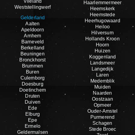
Vlieland
Haarlemmermeer
Weststellingwerf
Heemskerk
Heemstede
Gelderland
Heerhugowaard
Aalten
Heiloo
Apeldoorn
Hilversum
Arnhem
Hollands Kroon
Barneveld
Hoorn
Berkelland
Huizen
Beuningen
Koggenland
Bronckhorst
Landsmeer
Brummen
Langedijk
Buren
Laren
Culemborg
Medemblik
Doesburg
Muiden
Doetinchem
Naarden
Druten
Oostzaan
Duiven
Opmeer
Ede
Ouder-Amstel
Elburg
Purmerend
Epe
Schagen
Ermelo
Stede Broec
Geldermalsen