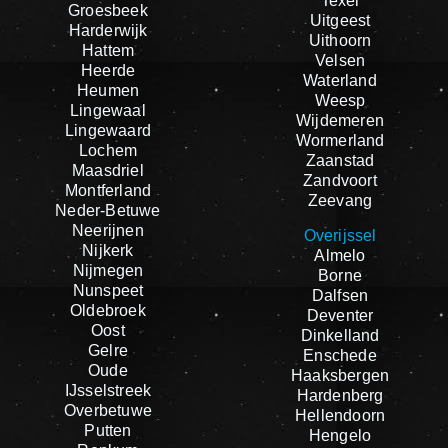
Texel
Groesbeek
Uitgeest
Harderwijk
Uithoorn
Hattem
Velsen
Heerde
Waterland
Heumen
Weesp
Lingewaal
Wijdemeren
Lingewaard
Wormerland
Lochem
Zaanstad
Maasdriel
Zandvoort
Montferland
Zeevang
Neder-Betuwe
Neerijnen
Overijssel
Nijkerk
Almelo
Nijmegen
Borne
Nunspeet
Dalfsen
Oldebroek
Deventer
Oost
Dinkelland
Gelre
Enschede
Oude
Haaksbergen
IJsselstreek
Hardenberg
Overbetuwe
Hellendoorn
Putten
Hengelo