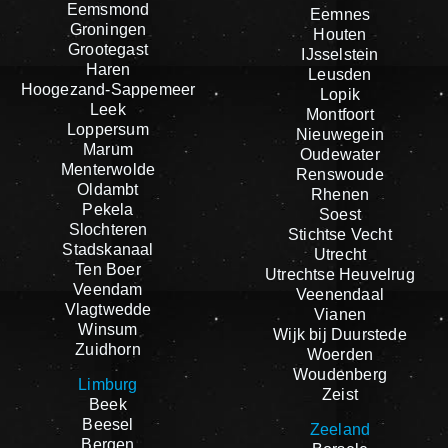
Eemsmond
Eemnes
Groningen
Houten
Grootegast
IJsselstein
Haren
Leusden
Hoogezand-Sappemeer
Lopik
Leek
Montfoort
Loppersum
Nieuwegein
Marum
Oudewater
Menterwolde
Renswoude
Oldambt
Rhenen
Pekela
Soest
Slochteren
Stichtse Vecht
Stadskanaal
Utrecht
Ten Boer
Utrechtse Heuvelrug
Veendam
Veenendaal
Vlagtwedde
Vianen
Winsum
Wijk bij Duurstede
Zuidhorn
Woerden
Woudenberg
Limburg
Zeist
Beek
Beesel
Zeeland
Bergen