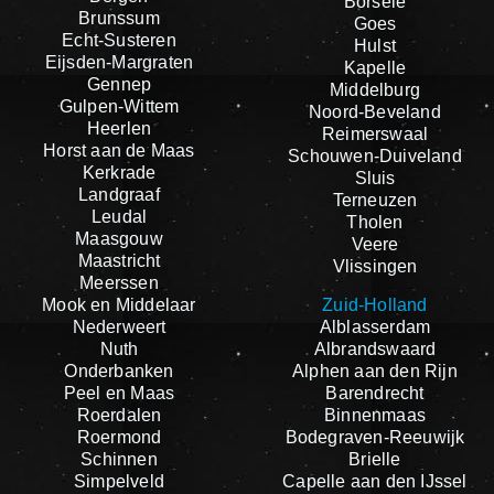
Borsele
Brunssum
Goes
Echt-Susteren
Hulst
Eijsden-Margraten
Kapelle
Gennep
Middelburg
Gulpen-Wittem
Noord-Beveland
Heerlen
Reimerswaal
Horst aan de Maas
Schouwen-Duiveland
Kerkrade
Sluis
Landgraaf
Terneuzen
Leudal
Tholen
Maasgouw
Veere
Maastricht
Vlissingen
Meerssen
Mook en Middelaar
Zuid-Holland
Nederweert
Alblasserdam
Nuth
Albrandswaard
Onderbanken
Alphen aan den Rijn
Peel en Maas
Barendrecht
Roerdalen
Binnenmaas
Roermond
Bodegraven-Reeuwijk
Schinnen
Brielle
Simpelveld
Capelle aan den IJssel