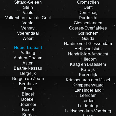
Sittard-Geleen
Cromstrijen
Stein
Delft
Vaals
Den Haag
Valkenburg aan de Geul
Dordrecht
Venlo
Giessenlanden
Venray
Goeree-Overflakkee
Voerendaal
Gorinchem
Weert
Gouda
Hardinxveld-Giessendam
Noord-Brabant
Hellevoetsluis
Aalburg
Hendrik-Ido-Ambacht
Alphen-Chaam
Hillegom
Asten
Kaag en Braassem
Baarle-Nassau
Katwijk
Bergeijk
Korendijk
Bergen op Zoom
Krimpen aan den IJssel
Bernheze
Krimpenerwaard
Best
Lansingerland
Bladel
Leerdam
Boekel
Leiden
Boxmeer
Leiderdorp
Boxtel
Leidschendam-Voorburg
Breda