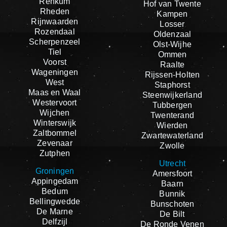
Renkum
Hof van Twente
Rheden
Kampen
Rijnwaarden
Losser
Rozendaal
Oldenzaal
Scherpenzeel
Olst-Wijhe
Tiel
Ommen
Voorst
Raalte
Wageningen
Rijssen-Holten
West
Staphorst
Maas en Waal
Steenwijkerland
Westervoort
Tubbergen
Wijchen
Twenterand
Winterswijk
Wierden
Zaltbommel
Zwartewaterland
Zevenaar
Zwolle
Zutphen
Utrecht
Groningen
Amersfoort
Appingedam
Baarn
Bedum
Bunnik
Bellingwedde
Bunschoten
De Marne
De Bilt
Delfzijl
De Ronde Venen