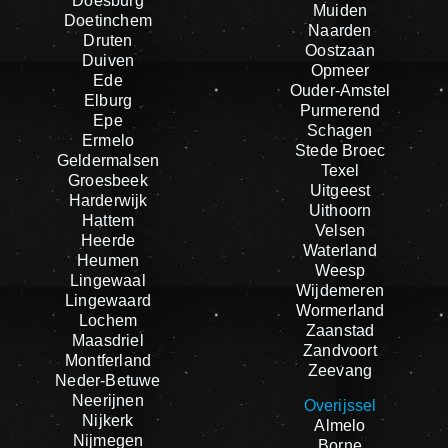
Doesburg
Muiden
Doetinchem
Naarden
Druten
Oostzaan
Duiven
Opmeer
Ede
Ouder-Amstel
Elburg
Purmerend
Epe
Schagen
Ermelo
Stede Broec
Geldermalsen
Texel
Groesbeek
Uitgeest
Harderwijk
Uithoorn
Hattem
Velsen
Heerde
Waterland
Heumen
Weesp
Lingewaal
Wijdemeren
Lingewaard
Wormerland
Lochem
Zaanstad
Maasdriel
Zandvoort
Montferland
Zeevang
Neder-Betuwe
Neerijnen
Overijssel
Nijkerk
Almelo
Nijmegen
Borne