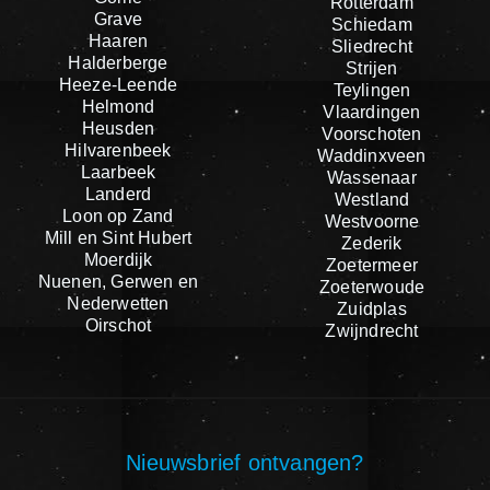
Rotterdam
Grave
Schiedam
Haaren
Sliedrecht
Halderberge
Strijen
Heeze-Leende
Teylingen
Helmond
Vlaardingen
Heusden
Voorschoten
Hilvarenbeek
Waddinxveen
Laarbeek
Wassenaar
Landerd
Westland
Loon op Zand
Westvoorne
Mill en Sint Hubert
Zederik
Moerdijk
Zoetermeer
Nuenen, Gerwen en
Zoeterwoude
Nederwetten
Zuidplas
Oirschot
Zwijndrecht
Nieuwsbrief ontvangen?