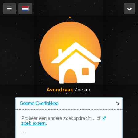
Avondzaak
Zoeken
Probeer een andere zoekopdracht... of
zoek extern
.
---