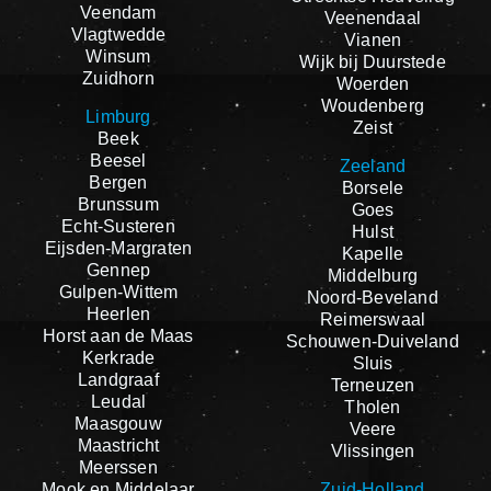
Veendam
Veenendaal
Vlagtwedde
Vianen
Winsum
Wijk bij Duurstede
Zuidhorn
Woerden
Woudenberg
Limburg
Zeist
Beek
Beesel
Zeeland
Bergen
Borsele
Brunssum
Goes
Echt-Susteren
Hulst
Eijsden-Margraten
Kapelle
Gennep
Middelburg
Gulpen-Wittem
Noord-Beveland
Heerlen
Reimerswaal
Horst aan de Maas
Schouwen-Duiveland
Kerkrade
Sluis
Landgraaf
Terneuzen
Leudal
Tholen
Maasgouw
Veere
Maastricht
Vlissingen
Meerssen
Mook en Middelaar
Zuid-Holland