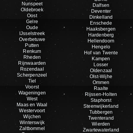
Nunspeet
Dalfsen
Oldebroek
Deventer
Oost
Dinkelland
Gelre
Enschede
Oude
Haaksbergen
IJsselstreek
Hardenberg
Overbetuwe
Hellendoorn
Putten
Hengelo
Renkum
Hof van Twente
Rheden
Kampen
Rijnwaarden
Losser
Rozendaal
Oldenzaal
Scherpenzeel
Olst-Wijhe
Tiel
Ommen
Voorst
Raalte
Wageningen
Rijssen-Holten
West
Staphorst
Maas en Waal
Steenwijkerland
Westervoort
Tubbergen
Wijchen
Twenterand
Winterswijk
Wierden
Zaltbommel
Zwartewaterland