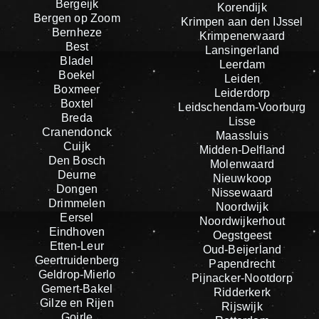
Bergeijk
Korendijk
Bergen op Zoom
Krimpen aan den IJssel
Bernheze
Krimpenerwaard
Best
Lansingerland
Bladel
Leerdam
Boekel
Leiden
Boxmeer
Leiderdorp
Boxtel
Leidschendam-Voorburg
Breda
Lisse
Cranendonck
Maassluis
Cuijk
Midden-Delfland
Den Bosch
Molenwaard
Deurne
Nieuwkoop
Dongen
Nissewaard
Drimmelen
Noordwijk
Eersel
Noordwijkerhout
Eindhoven
Oegstgeest
Etten-Leur
Oud-Beijerland
Geertruidenberg
Papendrecht
Geldrop-Mierlo
Pijnacker-Nootdorp
Gemert-Bakel
Ridderkerk
Gilze en Rijen
Rijswijk
Goirle