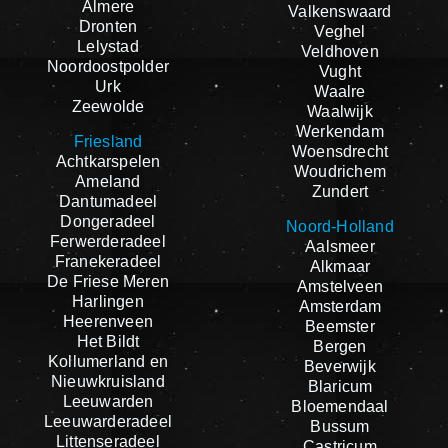
Almere
Valkenswaard
Dronten
Veghel
Lelystad
Veldhoven
Noordoostpolder
Vught
Urk
Waalre
Zeewolde
Waalwijk
Werkendam
Friesland
Woensdrecht
Achtkarspelen
Woudrichem
Ameland
Zundert
Dantumadeel
Dongeradeel
Noord-Holland
Ferwerderadeel
Aalsmeer
Franekeradeel
Alkmaar
De Friese Meren
Amstelveen
Harlingen
Amsterdam
Heerenveen
Beemster
Het Bildt
Bergen
Kollumerland en
Beverwijk
Nieuwkruisland
Blaricum
Leeuwarden
Bloemendaal
Leeuwarderadeel
Bussum
Littenseradeel
Castricum