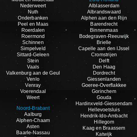
Nederweert
Alblasserdam
Nuth
Albrandswaard
Onderbanken
Alphen aan den Rijn
Peel en Maas
Barendrecht
Roerdalen
Binnenmaas
Roermond
Bodegraven-Reeuwijk
Schinnen
Brielle
Simpelveld
Capelle aan den IJssel
Sittard-Geleen
Cromstrijen
Stein
Delft
Vaals
Den Haag
Valkenburg aan de Geul
Dordrecht
Venlo
Giessenlanden
Venray
Goeree-Overflakkee
Voerendaal
Gorinchem
Weert
Gouda
Hardinxveld-Giessendam
Noord-Brabant
Hellevoetsluis
Aalburg
Hendrik-Ido-Ambacht
Alphen-Chaam
Hillegom
Asten
Kaag en Braassem
Baarle-Nassau
Katwijk