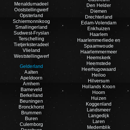
Menaldumadeel
Den Helder
Ooststellingwerf
Diemen
Opsterland
Drechterland
Schiermonnikoog
Edam-Volendam
Smallingerland
Enkhuizen
Sudwest-Fryslan
Haarlem
Terschelling
Haarlemmerliede en
Tietjerksteradeel
Spaarnwoude
Vlieland
Haarlemmermeer
Weststellingwerf
Heemskerk
Heemstede
Gelderland
Heerhugowaard
Aalten
Heiloo
Apeldoorn
Hilversum
Arnhem
Hollands Kroon
Barneveld
Hoorn
Berkelland
Huizen
Beuningen
Koggenland
Bronckhorst
Landsmeer
Brummen
Langedijk
Buren
Laren
Culemborg
Medemblik