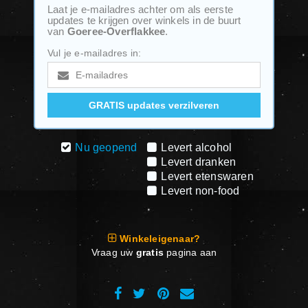
Laat je e-mailadres achter om als eerste
updates te krijgen over winkels in de buurt
van
Goeree-Overflakkee
.
Vul je e-mailadres in:
Nu geopend
Levert alcohol
Levert dranken
Levert etenswaren
Levert non-food
Winkeleigenaar?
Vraag uw
gratis
pagina aan