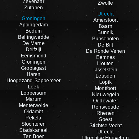
Zevenaar
Zwolle
Zutphen
Utrecht
Groningen
Amersfoort
Appingedam
Baarn
Bedum
Bunnik
Bellingwedde
Bunschoten
De Marne
De Bilt
Delfzijl
De Ronde Venen
Eemsmond
Eemnes
Groningen
Houten
Grootegast
IJsselstein
Haren
Leusden
Hoogezand-Sappemeer
Lopik
Leek
Montfoort
Loppersum
Nieuwegein
Marum
Oudewater
Menterwolde
Renswoude
Oldambt
Rhenen
Pekela
Soest
Slochteren
Stichtse Vecht
Stadskanaal
Utrecht
Ten Boer
Utrechtse Heuvelrug