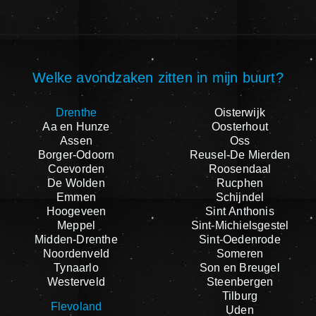
Welke avondzaken zitten in mijn buurt?
Drenthe
Oisterwijk
Aa en Hunze
Oosterhout
Assen
Oss
Borger-Odoorn
Reusel-De Mierden
Coevorden
Roosendaal
De Wolden
Rucphen
Emmen
Schijndel
Hoogeveen
Sint Anthonis
Meppel
Sint-Michielsgestel
Midden-Drenthe
Sint-Oedenrode
Noordenveld
Someren
Tynaarlo
Son en Breugel
Westerveld
Steenbergen
Tilburg
Flevoland
Uden