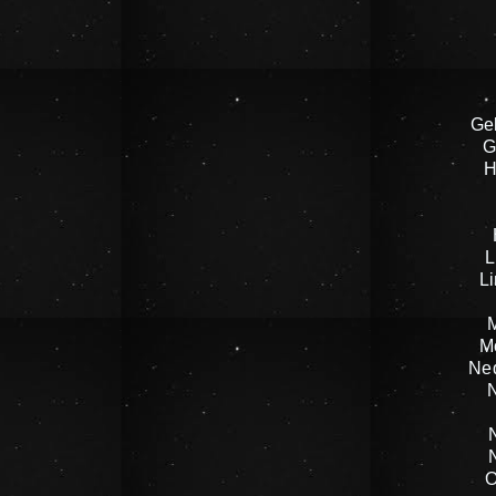
Ge
G
H
L
L
M
Ne
O