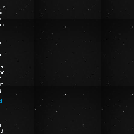
r
tel
nd
n
oec
t
n
nd
en
nd
d
rt
g
el
n
r
nd