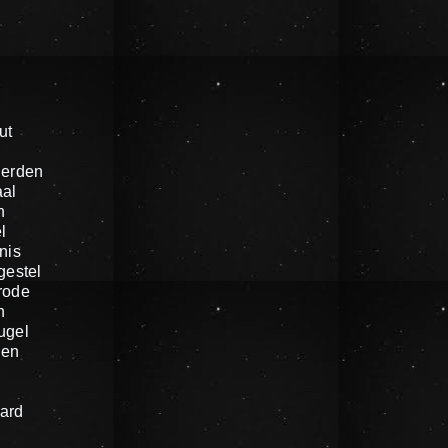
ut
ierden
al
n
l
nis
gestel
rode
n
ugel
gen
ard