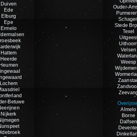
Opmee
Duiven
Ouder-Ams
Ede
Purmere
Elburg
Schage
Epe
Stede Br
Ermelo
Texel
ldermalsen
Uitgees
roesbeek
Uithoor
arderwijk
Velsen
Hattem
Waterla
Heerde
Weesp
Heumen
Wijdemer
ingewaal
Wormerla
ingewaard
Zaansta
Lochem
Zandvoo
Maasdriel
Zeevan
ontferland
der-Betuwe
Overijss
Neerijnen
Almelo
Nijkerk
Borne
Nijmegen
Dalfse
Nunspeet
Devente
ldebroek
Dinkella