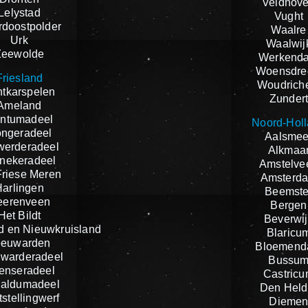
Veldhov
Lelystad
Vught
doostpolder
Waalre
Urk
Waalwij
Zeewolde
Werkend
Woensdre
Friesland
Woudrich
tkarspelen
Zunder
Ameland
ntumadeel
Noord-Hol
ngeradeel
Aalsmee
werderadeel
Alkmaa
nekeradeel
Amstelve
riese Meren
Amsterd
Harlingen
Beemste
eerenveen
Bergen
Het Bildt
Beverwij
d en Nieuwkruisland
Blaricu
eeuwarden
Bloemend
warderadeel
Bussu
tenseradeel
Castric
aldumadeel
Den Held
stellingwerf
Dieme