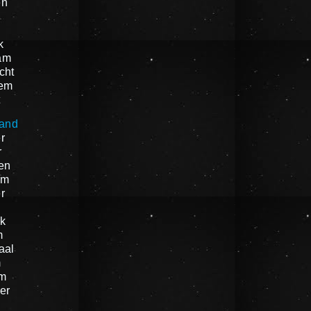
en
k
am
cht
em
t
land
r
r
en
am
r
k
m
aal
m
um
er
n