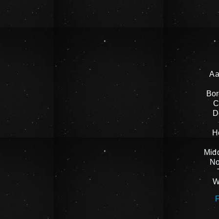
Aa
Bor
C
D
H
Mid
No
W
F