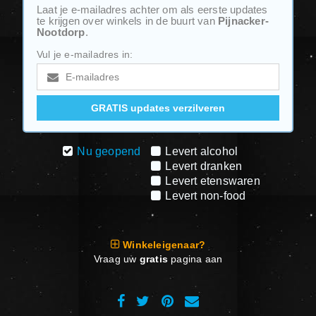
Laat je e-mailadres achter om als eerste updates
te krijgen over winkels in de buurt van
Pijnacker-
Nootdorp
.
Vul je e-mailadres in:
Nu geopend
Levert alcohol
Levert dranken
Levert etenswaren
Levert non-food
Winkeleigenaar?
Vraag uw
gratis
pagina aan