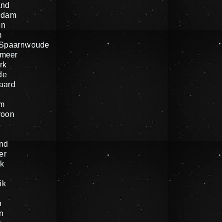
and
ndam
en
m
 Spaarnwoude
meer
rk
de
aard
um
roon
nd
er
k
ik
n
n