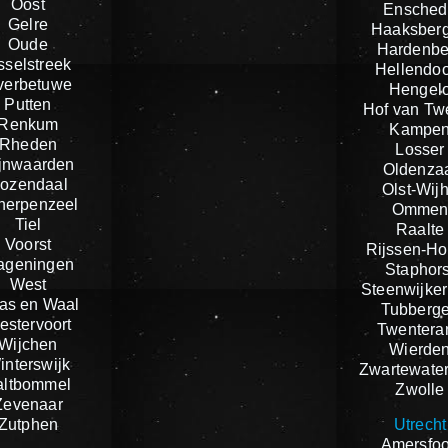
Oost
Ensched
Gelre
Haaksber
Oude
Hardenbe
sselstreek
Hellendo
verbetuwe
Hengel
Putten
Hof van Tw
Renkum
Kampe
Rheden
Losser
jnwaarden
Oldenza
ozendaal
Olst-Wij
herpenzeel
Omme
Tiel
Raalte
Voorst
Rijssen-Ho
ageningen
Staphors
West
Steenwijker
as en Waal
Tubberg
estervoort
Twentera
Wijchen
Wierde
interswijk
Zwartewate
altbommel
Zwolle
Zevenaar
Zutphen
Utrecht
Amersfoo