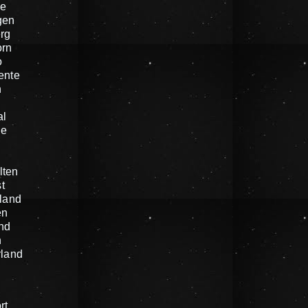
e
gen
rg
orn
o
ente
n
al
he
n
lten
t
land
en
nd
n
rland
rt