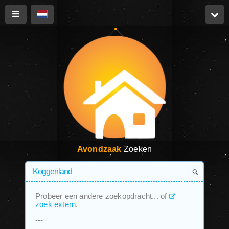
Avondzaak
Zoeken
Probeer een andere zoekopdracht... of
zoek extern
.
---