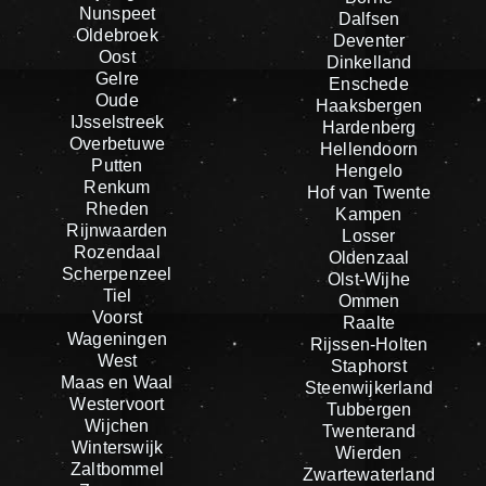
Nunspeet
Dalfsen
Oldebroek
Deventer
Oost
Dinkelland
Gelre
Enschede
Oude
Haaksbergen
IJsselstreek
Hardenberg
Overbetuwe
Hellendoorn
Putten
Hengelo
Renkum
Hof van Twente
Rheden
Kampen
Rijnwaarden
Losser
Rozendaal
Oldenzaal
Scherpenzeel
Olst-Wijhe
Tiel
Ommen
Voorst
Raalte
Wageningen
Rijssen-Holten
West
Staphorst
Maas en Waal
Steenwijkerland
Westervoort
Tubbergen
Wijchen
Twenterand
Winterswijk
Wierden
Zaltbommel
Zwartewaterland