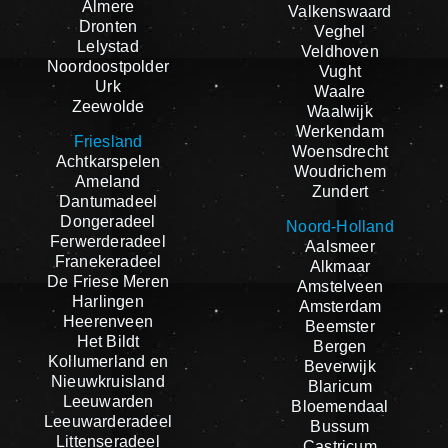
Almere
Valkenswaard
Dronten
Veghel
Lelystad
Veldhoven
Noordoostpolder
Vught
Urk
Waalre
Zeewolde
Waalwijk
Werkendam
Friesland
Woensdrecht
Achtkarspelen
Woudrichem
Ameland
Zundert
Dantumadeel
Dongeradeel
Noord-Holland
Ferwerderadeel
Aalsmeer
Franekeradeel
Alkmaar
De Friese Meren
Amstelveen
Harlingen
Amsterdam
Heerenveen
Beemster
Het Bildt
Bergen
Kollumerland en
Beverwijk
Nieuwkruisland
Blaricum
Leeuwarden
Bloemendaal
Leeuwarderadeel
Bussum
Littenseradeel
Castricum