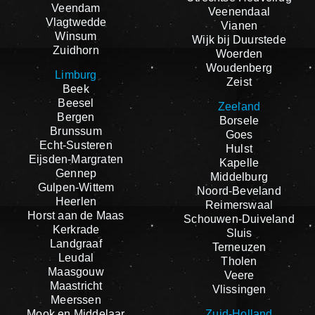
Veendam
Veenendaal
Vlagtwedde
Vianen
Winsum
Wijk bij Duurstede
Zuidhorn
Woerden
Woudenberg
Limburg
Zeist
Beek
Beesel
Zeeland
Bergen
Borsele
Brunssum
Goes
Echt-Susteren
Hulst
Eijsden-Margraten
Kapelle
Gennep
Middelburg
Gulpen-Wittem
Noord-Beveland
Heerlen
Reimerswaal
Horst aan de Maas
Schouwen-Duiveland
Kerkrade
Sluis
Landgraaf
Terneuzen
Leudal
Tholen
Maasgouw
Veere
Maastricht
Vlissingen
Meerssen
Mook en Middelaar
Zuid-Holland