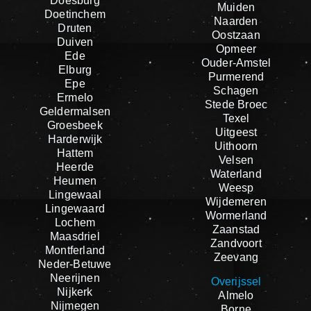
Doesburg
Muiden
Doetinchem
Naarden
Druten
Oostzaan
Duiven
Opmeer
Ede
Ouder-Amstel
Elburg
Purmerend
Epe
Schagen
Ermelo
Stede Broec
Geldermalsen
Texel
Groesbeek
Uitgeest
Harderwijk
Uithoorn
Hattem
Velsen
Heerde
Waterland
Heumen
Weesp
Lingewaal
Wijdemeren
Lingewaard
Wormerland
Lochem
Zaanstad
Maasdriel
Zandvoort
Montferland
Zeevang
Neder-Betuwe
Neerijnen
Overijssel
Nijkerk
Almelo
Nijmegen
Borne