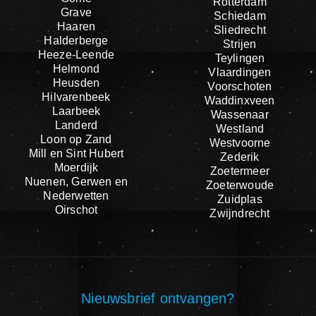
Rotterdam
Grave
Schiedam
Haaren
Sliedrecht
Halderberge
Strijen
Heeze-Leende
Teylingen
Helmond
Vlaardingen
Heusden
Voorschoten
Hilvarenbeek
Waddinxveen
Laarbeek
Wassenaar
Landerd
Westland
Loon op Zand
Westvoorne
Mill en Sint Hubert
Zederik
Moerdijk
Zoetermeer
Nuenen, Gerwen en
Zoeterwoude
Nederwetten
Zuidplas
Oirschot
Zwijndrecht
Nieuwsbrief ontvangen?