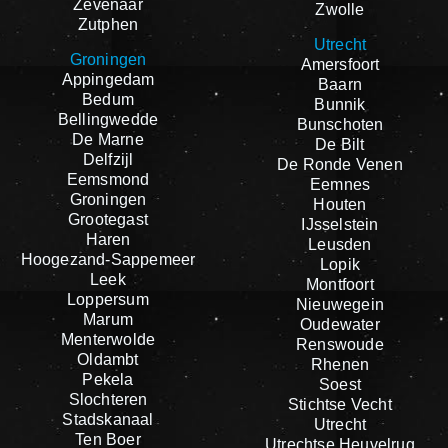
Zevenaar
Zwolle
Zutphen
Utrecht
Groningen
Amersfoort
Appingedam
Baarn
Bedum
Bunnik
Bellingwedde
Bunschoten
De Marne
De Bilt
Delfzijl
De Ronde Venen
Eemsmond
Eemnes
Groningen
Houten
Grootegast
IJsselstein
Haren
Leusden
Hoogezand-Sappemeer
Lopik
Leek
Montfoort
Loppersum
Nieuwegein
Marum
Oudewater
Menterwolde
Renswoude
Oldambt
Rhenen
Pekela
Soest
Slochteren
Stichtse Vecht
Stadskanaal
Utrecht
Ten Boer
Utrechtse Heuvelrug