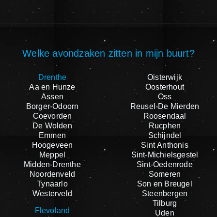
Welke avondzaken zitten in mijn buurt?
Drenthe
Oisterwijk
Aa en Hunze
Oosterhout
Assen
Oss
Borger-Odoorn
Reusel-De Mierden
Coevorden
Roosendaal
De Wolden
Rucphen
Emmen
Schijndel
Hoogeveen
Sint Anthonis
Meppel
Sint-Michielsgestel
Midden-Drenthe
Sint-Oedenrode
Noordenveld
Someren
Tynaarlo
Son en Breugel
Westerveld
Steenbergen
Tilburg
Flevoland
Uden