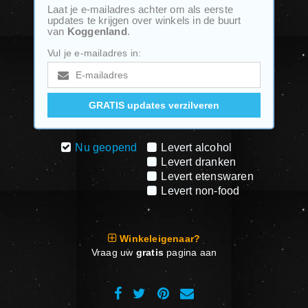
Laat je e-mailadres achter om als eerste
updates te krijgen over winkels in de buurt
van
Koggenland
.
Vul je e-mailadres in:
Nu geopend
Levert alcohol
Levert dranken
Levert etenswaren
Levert non-food
Winkeleigenaar?
Vraag uw
gratis
pagina aan