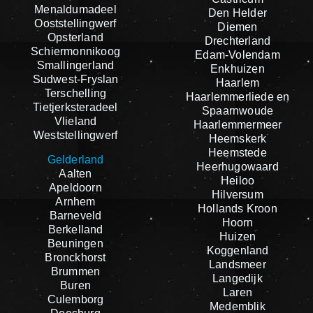
Menaldumadeel
Den Helder
Ooststellingwerf
Diemen
Opsterland
Drechterland
Schiermonnikoog
Edam-Volendam
Smallingerland
Enkhuizen
Sudwest-Fryslan
Haarlem
Terschelling
Haarlemmerliede en
Tietjerksteradeel
Spaarnwoude
Vlieland
Haarlemmermeer
Weststellingwerf
Heemskerk
Heemstede
Gelderland
Heerhugowaard
Aalten
Heiloo
Apeldoorn
Hilversum
Arnhem
Hollands Kroon
Barneveld
Hoorn
Berkelland
Huizen
Beuningen
Koggenland
Bronckhorst
Landsmeer
Brummen
Langedijk
Buren
Laren
Culemborg
Medemblik