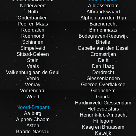
Nederweert
Alblasserdam
Nuth
Albrandswaard
Onderbanken
Alphen aan den Rijn
Peel en Maas
Barendrecht
Roerdalen
Binnenmaas
Roermond
Bodegraven-Reeuwijk
Schinnen
Brielle
Simpelveld
Capelle aan den IJssel
Sittard-Geleen
Cromstrijen
Stein
Delft
Vaals
Den Haag
Valkenburg aan de Geul
Dordrecht
Venlo
Giessenlanden
Venray
Goeree-Overflakkee
Voerendaal
Gorinchem
Weert
Gouda
Hardinxveld-Giessendam
Noord-Brabant
Hellevoetsluis
Aalburg
Hendrik-Ido-Ambacht
Alphen-Chaam
Hillegom
Asten
Kaag en Braassem
Baarle-Nassau
Katwijk