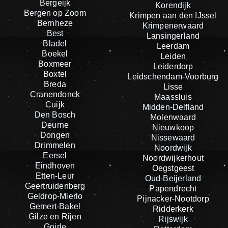
Bergeijk
Korendijk
Bergen op Zoom
Krimpen aan den IJssel
Bernheze
Krimpenerwaard
Best
Lansingerland
Bladel
Leerdam
Boekel
Leiden
Boxmeer
Leiderdorp
Boxtel
Leidschendam-Voorburg
Breda
Lisse
Cranendonck
Maassluis
Cuijk
Midden-Delfland
Den Bosch
Molenwaard
Deurne
Nieuwkoop
Dongen
Nissewaard
Drimmelen
Noordwijk
Eersel
Noordwijkerhout
Eindhoven
Oegstgeest
Etten-Leur
Oud-Beijerland
Geertruidenberg
Papendrecht
Geldrop-Mierlo
Pijnacker-Nootdorp
Gemert-Bakel
Ridderkerk
Gilze en Rijen
Rijswijk
Goirle