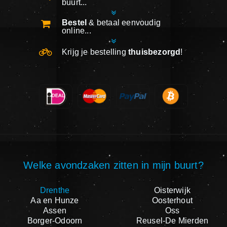
buurt...
Bestel
& betaal eenvoudig
online...
Krijg je bestelling
thuisbezorgd
!
Welke avondzaken zitten in mijn buurt?
Drenthe
Oisterwijk
Aa en Hunze
Oosterhout
Assen
Oss
Borger-Odoorn
Reusel-De Mierden