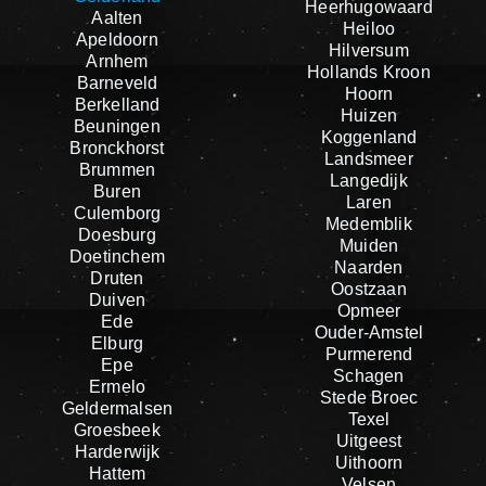
Heerhugowaard
Aalten
Heiloo
Apeldoorn
Hilversum
Arnhem
Hollands Kroon
Barneveld
Hoorn
Berkelland
Huizen
Beuningen
Koggenland
Bronckhorst
Landsmeer
Brummen
Langedijk
Buren
Laren
Culemborg
Medemblik
Doesburg
Muiden
Doetinchem
Naarden
Druten
Oostzaan
Duiven
Opmeer
Ede
Ouder-Amstel
Elburg
Purmerend
Epe
Schagen
Ermelo
Stede Broec
Geldermalsen
Texel
Groesbeek
Uitgeest
Harderwijk
Uithoorn
Hattem
Velsen