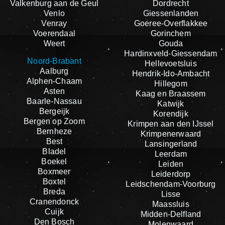
Valkenburg aan de Geul
Dordrecht
Venlo
Giessenlanden
Venray
Goeree-Overflakkee
Voerendaal
Gorinchem
Weert
Gouda
Hardinxveld-Giessendam
Noord-Brabant
Hellevoetsluis
Aalburg
Hendrik-Ido-Ambacht
Alphen-Chaam
Hillegom
Asten
Kaag en Braassem
Baarle-Nassau
Katwijk
Bergeijk
Korendijk
Bergen op Zoom
Krimpen aan den IJssel
Bernheze
Krimpenerwaard
Best
Lansingerland
Bladel
Leerdam
Boekel
Leiden
Boxmeer
Leiderdorp
Boxtel
Leidschendam-Voorburg
Breda
Lisse
Cranendonck
Maassluis
Cuijk
Midden-Delfland
Den Bosch
Molenwaard