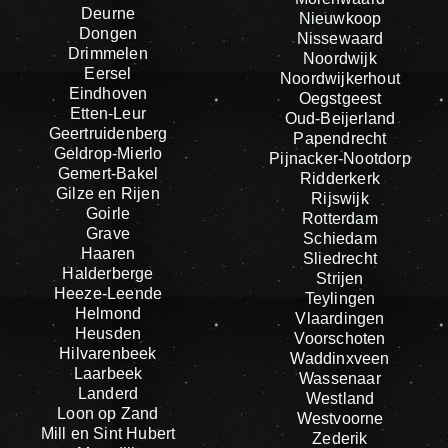
Deurne
Nieuwkoop
Dongen
Nissewaard
Drimmelen
Noordwijk
Eersel
Noordwijkerhout
Eindhoven
Oegstgeest
Etten-Leur
Oud-Beijerland
Geertruidenberg
Papendrecht
Geldrop-Mierlo
Pijnacker-Nootdorp
Gemert-Bakel
Ridderkerk
Gilze en Rijen
Rijswijk
Goirle
Rotterdam
Grave
Schiedam
Haaren
Sliedrecht
Halderberge
Strijen
Heeze-Leende
Teylingen
Helmond
Vlaardingen
Heusden
Voorschoten
Hilvarenbeek
Waddinxveen
Laarbeek
Wassenaar
Landerd
Westland
Loon op Zand
Westvoorne
Mill en Sint Hubert
Zederik