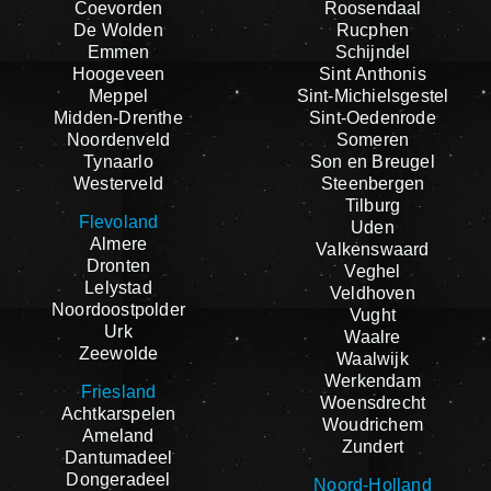
Coevorden
Roosendaal
De Wolden
Rucphen
Emmen
Schijndel
Hoogeveen
Sint Anthonis
Meppel
Sint-Michielsgestel
Midden-Drenthe
Sint-Oedenrode
Noordenveld
Someren
Tynaarlo
Son en Breugel
Westerveld
Steenbergen
Tilburg
Flevoland
Uden
Almere
Valkenswaard
Dronten
Veghel
Lelystad
Veldhoven
Noordoostpolder
Vught
Urk
Waalre
Zeewolde
Waalwijk
Werkendam
Friesland
Woensdrecht
Achtkarspelen
Woudrichem
Ameland
Zundert
Dantumadeel
Dongeradeel
Noord-Holland