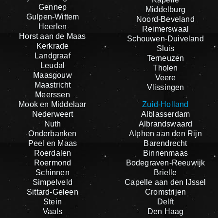
Gennep
Middelburg
Gulpen-Wittem
Noord-Beveland
Heerlen
Reimerswaal
Horst aan de Maas
Schouwen-Duiveland
Kerkrade
Sluis
Landgraaf
Terneuzen
Leudal
Tholen
Maasgouw
Veere
Maastricht
Vlissingen
Meerssen
Mook en Middelaar
Zuid-Holland
Nederweert
Alblasserdam
Nuth
Albrandswaard
Onderbanken
Alphen aan den Rijn
Peel en Maas
Barendrecht
Roerdalen
Binnenmaas
Roermond
Bodegraven-Reeuwijk
Schinnen
Brielle
Simpelveld
Capelle aan den IJssel
Sittard-Geleen
Cromstrijen
Stein
Delft
Vaals
Den Haag