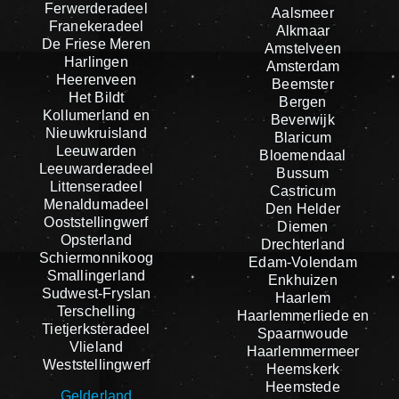
Ferwerderadeel
Aalsmeer
Franekeradeel
Alkmaar
De Friese Meren
Amstelveen
Harlingen
Amsterdam
Heerenveen
Beemster
Het Bildt
Bergen
Kollumerland en
Beverwijk
Nieuwkruisland
Blaricum
Leeuwarden
Bloemendaal
Leeuwarderadeel
Bussum
Littenseradeel
Castricum
Menaldumadeel
Den Helder
Ooststellingwerf
Diemen
Opsterland
Drechterland
Schiermonnikoog
Edam-Volendam
Smallingerland
Enkhuizen
Sudwest-Fryslan
Haarlem
Terschelling
Haarlemmerliede en
Tietjerksteradeel
Spaarnwoude
Vlieland
Haarlemmermeer
Weststellingwerf
Heemskerk
Heemstede
Gelderland