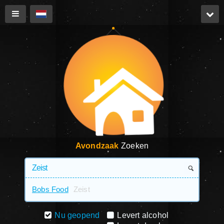
Avondzaak
Zoeken
Bobs Food
Zeist
Nu geopend
Levert alcohol