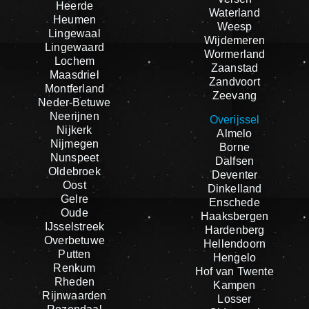
Heerde
Waterland
Heumen
Weesp
Lingewaal
Wijdemeren
Lingewaard
Wormerland
Lochem
Zaanstad
Maasdriel
Zandvoort
Montferland
Zeevang
Neder-Betuwe
Neerijnen
Overijssel
Nijkerk
Almelo
Nijmegen
Borne
Nunspeet
Dalfsen
Oldebroek
Deventer
Oost
Dinkelland
Gelre
Enschede
Oude
Haaksbergen
IJsselstreek
Hardenberg
Overbetuwe
Hellendoorn
Putten
Hengelo
Renkum
Hof van Twente
Rheden
Kampen
Rijnwaarden
Losser