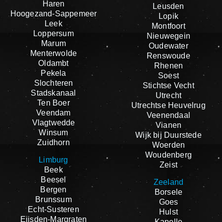
Haren
Leusden
Hoogezand-Sappemeer
Lopik
Leek
Montfoort
Loppersum
Nieuwegein
Marum
Oudewater
Menterwolde
Renswoude
Oldambt
Rhenen
Pekela
Soest
Slochteren
Stichtse Vecht
Stadskanaal
Utrecht
Ten Boer
Utrechtse Heuvelrug
Veendam
Veenendaal
Vlagtwedde
Vianen
Winsum
Wijk bij Duurstede
Zuidhorn
Woerden
Woudenberg
Limburg
Zeist
Beek
Beesel
Zeeland
Bergen
Borsele
Brunssum
Goes
Echt-Susteren
Hulst
Eijsden-Margraten
Kapelle