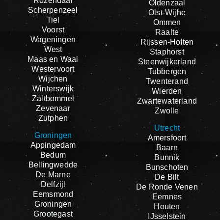
Rozendaal
Oldenzaal
Scherpenzeel
Olst-Wijhe
Tiel
Ommen
Voorst
Raalte
Wageningen
Rijssen-Holten
West
Staphorst
Maas en Waal
Steenwijkerland
Westervoort
Tubbergen
Wijchen
Twenterand
Winterswijk
Wierden
Zaltbommel
Zwartewaterland
Zevenaar
Zwolle
Zutphen
Utrecht
Groningen
Amersfoort
Appingedam
Baarn
Bedum
Bunnik
Bellingwedde
Bunschoten
De Marne
De Bilt
Delfzijl
De Ronde Venen
Eemsmond
Eemnes
Groningen
Houten
Grootegast
IJsselstein