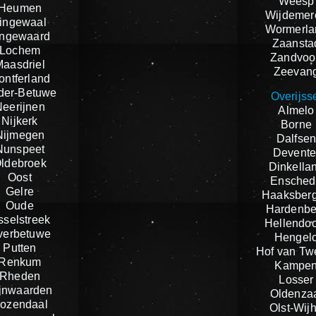
Weesp
Heumen
Wijdemer
ingewaal
Wormerla
ingewaard
Zaansta
Lochem
Zandvoo
Maasdriel
Zeevan
ontferland
der-Betuwe
Overijss
Neerijnen
Almelo
Nijkerk
Borne
Nijmegen
Dalfse
Nunspeet
Devente
ldebroek
Dinkella
Oost
Ensched
Gelre
Haaksber
Oude
Hardenbe
sselstreek
Hellendo
verbetuwe
Hengel
Putten
Hof van Tw
Renkum
Kampe
Rheden
Losser
jnwaarden
Oldenza
ozendaal
Olst-Wij