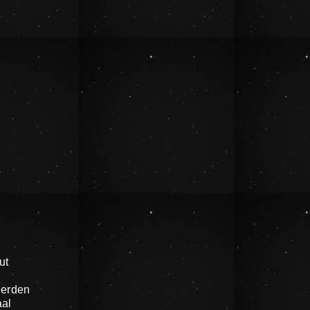
ut
ierden
al