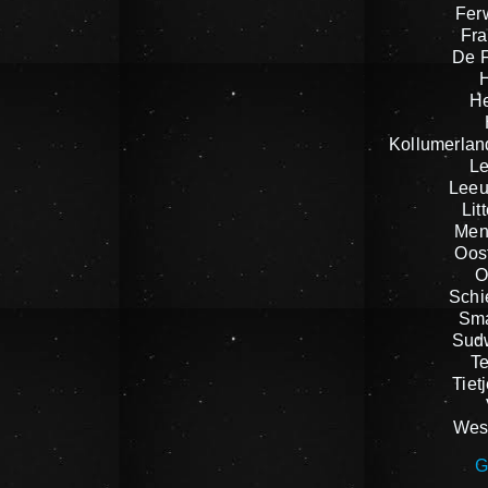
Fer
Fra
De F
H
Kollumerlan
L
Leeu
Lit
Men
Oost
O
Schi
Sma
Sudw
Te
Tiet
West
G