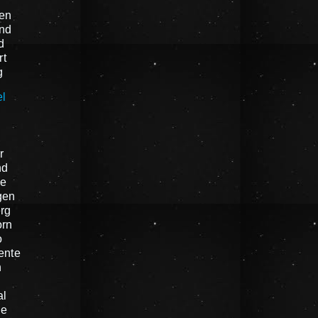
en
nd
d
rt
g
el
n
r
nd
e
gen
rg
orn
o
ente
n
al
he