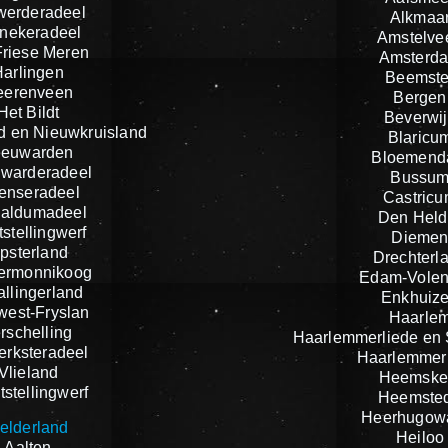
werderadeel
Alkmaa
nekeradeel
Amstelve
riese Meren
Amsterd
Harlingen
Beemste
eerenveen
Bergen
Het Bildt
Beverwij
d en Nieuwkruisland
Blaricu
eeuwarden
Bloemend
warderadeel
Bussu
tenseradeel
Castric
aldumadeel
Den Held
stellingwerf
Dieme
psterland
Drechterl
ermonnikoog
Edam-Vole
llingerland
Enkhuiz
est-Fryslan
Haarle
rschelling
Haarlemmerliede en
jerksteradeel
Haarlemmer
Vlieland
Heemske
stellingwerf
Heemste
Heerhugow
elderland
Heiloo
Aalten