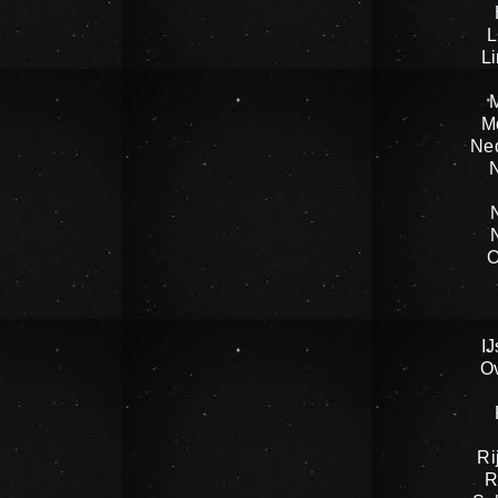
L
L
M
Ne
O
IJ
O
Ri
R