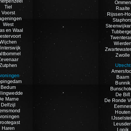
herpenzeel
Omme
Tiel
Raalte
Voorst
Rijssen-Ho
ageningen
Staphors
West
Steenwijker
as en Waal
Tubberg
estervoort
Twentera
Wijchen
Wierde
interswijk
Zwartewate
altbommel
Zwolle
Zevenaar
Zutphen
Utrecht
Amersfoo
roningen
Baarn
ppingedam
Bunnik
Bedum
Bunschot
llingwedde
De Bilt
De Marne
De Ronde V
Delfzijl
Eemne
emsmond
Houten
roningen
IJsselste
rootegast
Leusde
Haren
Lopik