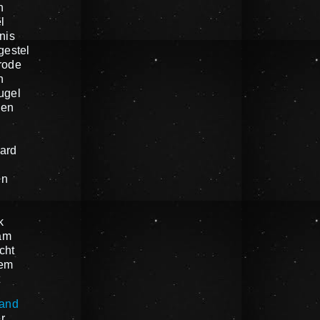
n
l
nis
gestel
rode
n
ugel
gen
ard
en
k
am
cht
em
t
land
r