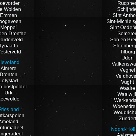
oevorden
Rucphe
e Wolden
Schijnde
Emmen
Sint Antho
oogeveen
Sint-Michiels
Meppel
Sint-Oeden
den-Drenthe
Somere
ordenveld
Son en Bre
Tynaarlo
Steenber
esterveld
Tilburg
Uden
levoland
Valkenswa
Almere
Veghel
Dronten
Veldhov
Lelystad
Vught
doostpolder
Waalre
Urk
Waalwij
Zeewolde
Werkend
Woensdre
Friesland
Woudrich
tkarspelen
Zunder
Ameland
ntumadeel
Noord-Hol
ngeradeel
Aalsmee