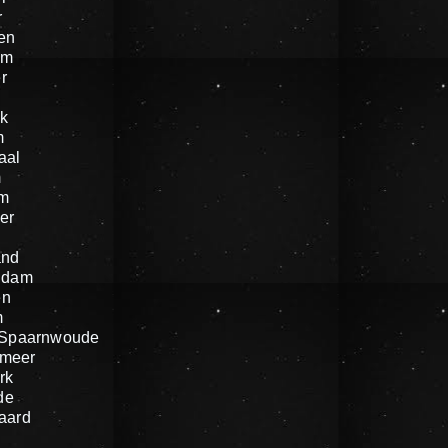
r
en
am
r
k
m
aal
m
um
er
n
and
ndam
en
m
 Spaarnwoude
meer
rk
de
aard