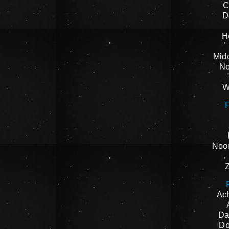
C
D
H
Mid
No
W
F
Noor
Ach
Da
Do