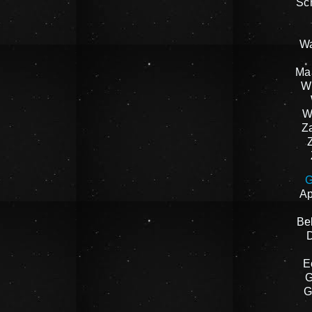
Sc
W
Ma
W
W
Z
G
A
Be
E
G
G