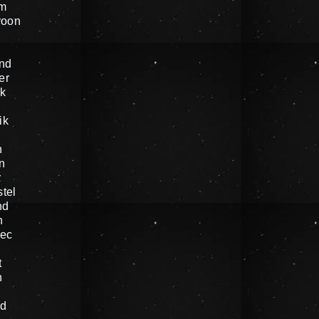
um
roon
nd
er
k
ik
n
n
r
tel
nd
n
oec
t
n
nd