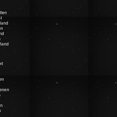
n
lten
t
land
en
nd
n
rland
rt
en
enen
s
in
n