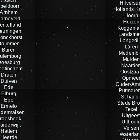
Hilvers
peldoorn
Hollands K
Arnhem
Hoorn
arneveld
Huizen
erkelland
Koggenla
euningen
Landsme
ronckhorst
Langedij
Brummen
Laren
Buren
Medembl
ulemborg
Muiden
Doesburg
Naarde
oetinchem
Oostzaa
Druten
Opmee
Duiven
Ouder-Ams
Ede
Purmere
Elburg
Schage
Epe
Stede Br
Ermelo
Texel
ldermalsen
Uitgees
roesbeek
Uithoor
arderwijk
Velsen
Hattem
Waterla
Heerde