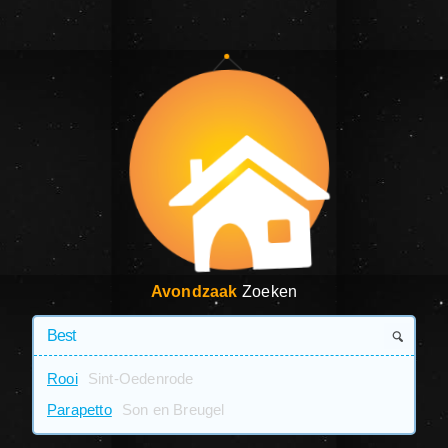
Avondzaak
Zoeken
Rooi
Sint-Oedenrode
Parapetto
Son en Breugel