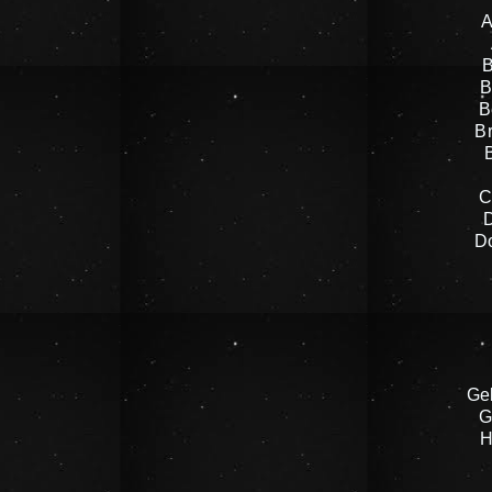
A
B
B
B
B
C
D
Ge
G
H