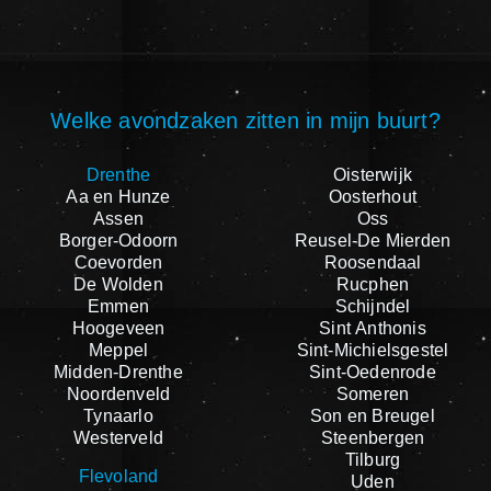
Welke avondzaken zitten in mijn buurt?
Drenthe
Oisterwijk
Aa en Hunze
Oosterhout
Assen
Oss
Borger-Odoorn
Reusel-De Mierden
Coevorden
Roosendaal
De Wolden
Rucphen
Emmen
Schijndel
Hoogeveen
Sint Anthonis
Meppel
Sint-Michielsgestel
Midden-Drenthe
Sint-Oedenrode
Noordenveld
Someren
Tynaarlo
Son en Breugel
Westerveld
Steenbergen
Tilburg
Flevoland
Uden