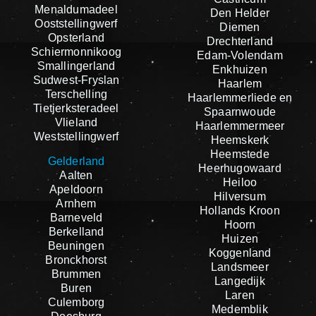
Menaldumadeel
Den Helder
Ooststellingwerf
Diemen
Opsterland
Drechterland
Schiermonnikoog
Edam-Volendam
Smallingerland
Enkhuizen
Sudwest-Fryslan
Haarlem
Terschelling
Haarlemmerliede en
Tietjerksteradeel
Spaarnwoude
Vlieland
Haarlemmermeer
Weststellingwerf
Heemskerk
Heemstede
Gelderland
Heerhugowaard
Aalten
Heiloo
Apeldoorn
Hilversum
Arnhem
Hollands Kroon
Barneveld
Hoorn
Berkelland
Huizen
Beuningen
Koggenland
Bronckhorst
Landsmeer
Brummen
Langedijk
Buren
Laren
Culemborg
Medemblik