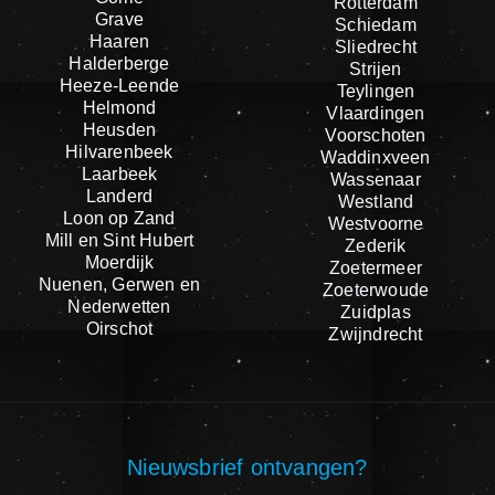
Rotterdam
Grave
Schiedam
Haaren
Sliedrecht
Halderberge
Strijen
Heeze-Leende
Teylingen
Helmond
Vlaardingen
Heusden
Voorschoten
Hilvarenbeek
Waddinxveen
Laarbeek
Wassenaar
Landerd
Westland
Loon op Zand
Westvoorne
Mill en Sint Hubert
Zederik
Moerdijk
Zoetermeer
Nuenen, Gerwen en
Zoeterwoude
Nederwetten
Zuidplas
Oirschot
Zwijndrecht
Nieuwsbrief ontvangen?