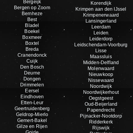
Bergeijk
Korendijk
Bergen op Zoom
Krimpen aan den IJssel
Bernheze
Krimpenerwaard
Best
Lansingerland
Bladel
Leerdam
Boekel
Leiden
Boxmeer
Leiderdorp
Boxtel
Leidschendam-Voorburg
Breda
Lisse
Cranendonck
Maassluis
Cuijk
Midden-Delfland
Den Bosch
Molenwaard
Deurne
Nieuwkoop
Dongen
Nissewaard
Drimmelen
Noordwijk
Eersel
Noordwijkerhout
Eindhoven
Oegstgeest
Etten-Leur
Oud-Beijerland
Geertruidenberg
Papendrecht
Geldrop-Mierlo
Pijnacker-Nootdorp
Gemert-Bakel
Ridderkerk
Gilze en Rijen
Rijswijk
Goirle