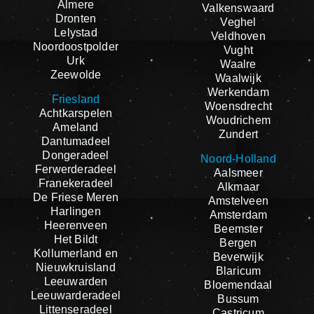
Almere
Valkenswaard
Dronten
Veghel
Lelystad
Veldhoven
Noordoostpolder
Vught
Urk
Waalre
Zeewolde
Waalwijk
Werkendam
Friesland
Woensdrecht
Achtkarspelen
Woudrichem
Ameland
Zundert
Dantumadeel
Dongeradeel
Noord-Holland
Ferwerderadeel
Aalsmeer
Franekeradeel
Alkmaar
De Friese Meren
Amstelveen
Harlingen
Amsterdam
Heerenveen
Beemster
Het Bildt
Bergen
Kollumerland en
Beverwijk
Nieuwkruisland
Blaricum
Leeuwarden
Bloemendaal
Leeuwarderadeel
Bussum
Littenseradeel
Castricum