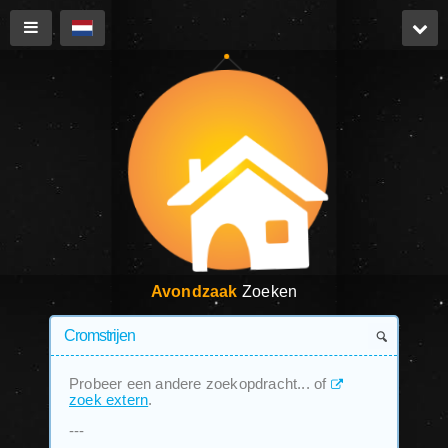
Avondzaak
Zoeken
Probeer een andere zoekopdracht... of
zoek extern
.
---