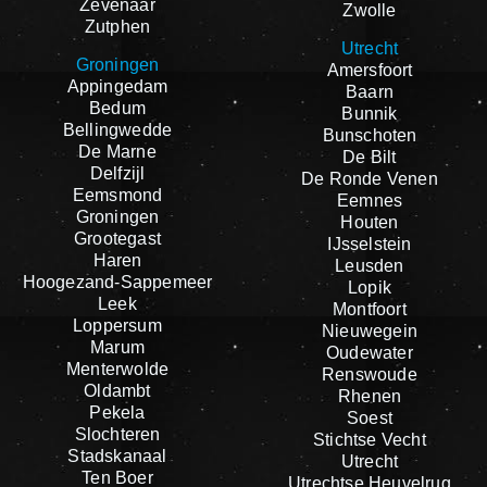
Zevenaar
Zwolle
Zutphen
Utrecht
Groningen
Amersfoort
Appingedam
Baarn
Bedum
Bunnik
Bellingwedde
Bunschoten
De Marne
De Bilt
Delfzijl
De Ronde Venen
Eemsmond
Eemnes
Groningen
Houten
Grootegast
IJsselstein
Haren
Leusden
Hoogezand-Sappemeer
Lopik
Leek
Montfoort
Loppersum
Nieuwegein
Marum
Oudewater
Menterwolde
Renswoude
Oldambt
Rhenen
Pekela
Soest
Slochteren
Stichtse Vecht
Stadskanaal
Utrecht
Ten Boer
Utrechtse Heuvelrug