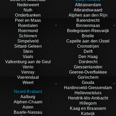
Nederweert
Alblasserdam
Nuth
Albrandswaard
Onderbanken
Alphen aan den Rijn
Peel en Maas
Barendrecht
Roerdalen
Binnenmaas
Roermond
Bodegraven-Reeuwijk
Schinnen
Brielle
Simpelveld
Capelle aan den IJssel
Sittard-Geleen
Cromstrijen
Stein
Delft
Vaals
Den Haag
Valkenburg aan de Geul
Dordrecht
Venlo
Giessenlanden
Venray
Goeree-Overflakkee
Voerendaal
Gorinchem
Weert
Gouda
Hardinxveld-Giessendam
Noord-Brabant
Hellevoetsluis
Aalburg
Hendrik-Ido-Ambacht
Alphen-Chaam
Hillegom
Asten
Kaag en Braassem
Baarle-Nassau
Katwijk