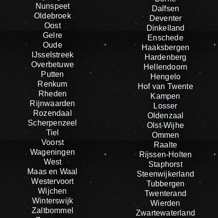
Nunspeet
Dalfsen
Oldebroek
Deventer
Oost
Dinkelland
Gelre
Enschede
Oude
Haaksbergen
IJsselstreek
Hardenberg
Overbetuwe
Hellendoorn
Putten
Hengelo
Renkum
Hof van Twente
Rheden
Kampen
Rijnwaarden
Losser
Rozendaal
Oldenzaal
Scherpenzeel
Olst-Wijhe
Tiel
Ommen
Voorst
Raalte
Wageningen
Rijssen-Holten
West
Staphorst
Maas en Waal
Steenwijkerland
Westervoort
Tubbergen
Wijchen
Twenterand
Winterswijk
Wierden
Zaltbommel
Zwartewaterland