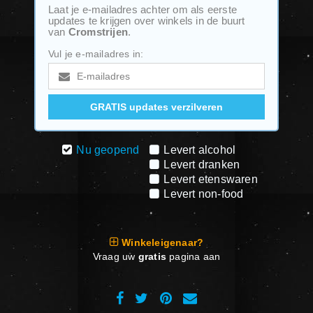
Laat je e-mailadres achter om als eerste
updates te krijgen over winkels in de buurt
van
Cromstrijen
.
Vul je e-mailadres in:
Nu geopend
Levert alcohol
Levert dranken
Levert etenswaren
Levert non-food
Winkeleigenaar?
Vraag uw
gratis
pagina aan