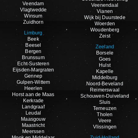
Veendam
Veenendaal
Vlagtwedde
Vianen
Winsum
Wijk bij Duurstede
Zuidhorn
Woerden
Woudenberg
Limburg
Zeist
Beek
Beesel
Zeeland
Bergen
Borsele
Brunssum
Goes
Echt-Susteren
Hulst
Eijsden-Margraten
Kapelle
Gennep
Middelburg
Gulpen-Wittem
Noord-Beveland
Heerlen
Reimerswaal
Horst aan de Maas
Schouwen-Duiveland
Kerkrade
Sluis
Landgraaf
Terneuzen
Leudal
Tholen
Maasgouw
Veere
Maastricht
Vlissingen
Meerssen
Mook en Middelaar
Zuid-Holland