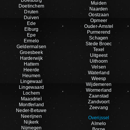
Doesburg
Muiden
Doetinchem
Naarden
Druten
Oostzaan
Duiven
Opmeer
Ede
Ouder-Amstel
Elburg
Purmerend
Epe
Schagen
Ermelo
Stede Broec
Geldermalsen
Texel
Groesbeek
Uitgeest
Harderwijk
Uithoorn
Hattem
Velsen
Heerde
Waterland
Heumen
Weesp
Lingewaal
Wijdemeren
Lingewaard
Wormerland
Lochem
Zaanstad
Maasdriel
Zandvoort
Montferland
Zeevang
Neder-Betuwe
Neerijnen
Overijssel
Nijkerk
Almelo
Nijmegen
Borne