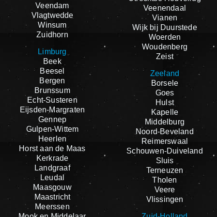
Veendam
Veenendaal
Vlagtwedde
Vianen
Winsum
Wijk bij Duurstede
Zuidhorn
Woerden
Woudenberg
Limburg
Zeist
Beek
Beesel
Zeeland
Bergen
Borsele
Brunssum
Goes
Echt-Susteren
Hulst
Eijsden-Margraten
Kapelle
Gennep
Middelburg
Gulpen-Wittem
Noord-Beveland
Heerlen
Reimerswaal
Horst aan de Maas
Schouwen-Duiveland
Kerkrade
Sluis
Landgraaf
Terneuzen
Leudal
Tholen
Maasgouw
Veere
Maastricht
Vlissingen
Meerssen
Mook en Middelaar
Zuid-Holland