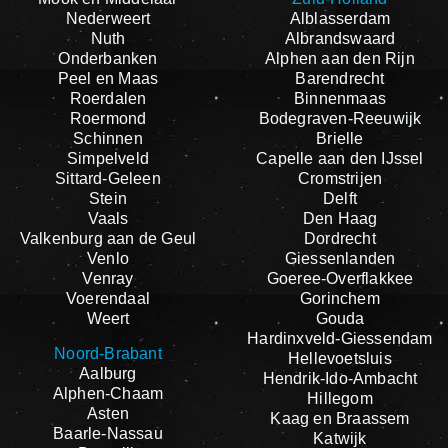
Nederweert
Alblasserdam
Nuth
Albrandswaard
Onderbanken
Alphen aan den Rijn
Peel en Maas
Barendrecht
Roerdalen
Binnenmaas
Roermond
Bodegraven-Reeuwijk
Schinnen
Brielle
Simpelveld
Capelle aan den IJssel
Sittard-Geleen
Cromstrijen
Stein
Delft
Vaals
Den Haag
Valkenburg aan de Geul
Dordrecht
Venlo
Giessenlanden
Venray
Goeree-Overflakkee
Voerendaal
Gorinchem
Weert
Gouda
Hardinxveld-Giessendam
Noord-Brabant
Hellevoetsluis
Aalburg
Hendrik-Ido-Ambacht
Alphen-Chaam
Hillegom
Asten
Kaag en Braassem
Baarle-Nassau
Katwijk