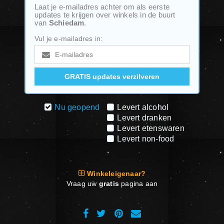
Laat je e-mailadres achter om als eerste
updates te krijgen over winkels in de buurt
van
Schiedam
.
Vul je e-mailadres in:
Nu geopend
Levert alcohol
Levert dranken
Levert etenswaren
Levert non-food
Winkeleigenaar?
Vraag uw
gratis
pagina aan