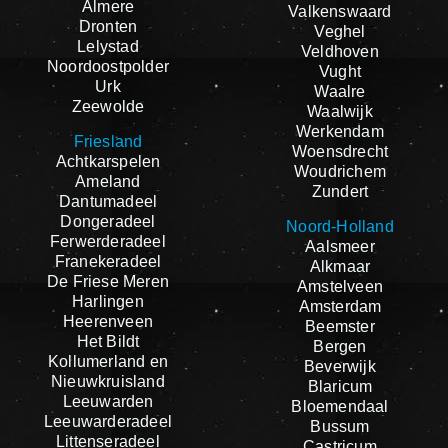
Almere
Valkenswaard
Dronten
Veghel
Lelystad
Veldhoven
Noordoostpolder
Vught
Urk
Waalre
Zeewolde
Waalwijk
Werkendam
Friesland
Woensdrecht
Achtkarspelen
Woudrichem
Ameland
Zundert
Dantumadeel
Dongeradeel
Noord-Holland
Ferwerderadeel
Aalsmeer
Franekeradeel
Alkmaar
De Friese Meren
Amstelveen
Harlingen
Amsterdam
Heerenveen
Beemster
Het Bildt
Bergen
Kollumerland en
Beverwijk
Nieuwkruisland
Blaricum
Leeuwarden
Bloemendaal
Leeuwarderadeel
Bussum
Littenseradeel
Castricum