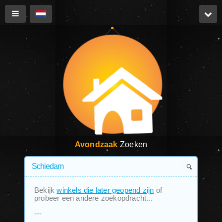
Avondzaak
Zoeken
Bekijk
winkels die later geopend zijn
of
probeer een andere zoekopdracht...
---