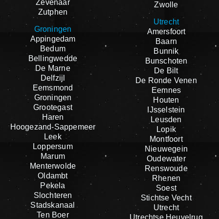
Zevenaar
Zwolle
Zutphen
Utrecht
Groningen
Amersfoort
Appingedam
Baarn
Bedum
Bunnik
Bellingwedde
Bunschoten
De Marne
De Bilt
Delfzijl
De Ronde Venen
Eemsmond
Eemnes
Groningen
Houten
Grootegast
IJsselstein
Haren
Leusden
Hoogezand-Sappemeer
Lopik
Leek
Montfoort
Loppersum
Nieuwegein
Marum
Oudewater
Menterwolde
Renswoude
Oldambt
Rhenen
Pekela
Soest
Slochteren
Stichtse Vecht
Stadskanaal
Utrecht
Ten Boer
Utrechtse Heuvelrug