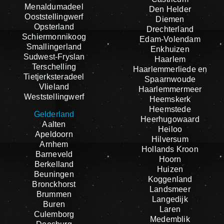
Menaldumadeel
Den Helder
Ooststellingwerf
Diemen
Opsterland
Drechterland
Schiermonnikoog
Edam-Volendam
Smallingerland
Enkhuizen
Sudwest-Fryslan
Haarlem
Terschelling
Haarlemmerliede en
Tietjerksteradeel
Spaarnwoude
Vlieland
Haarlemmermeer
Weststellingwerf
Heemskerk
Heemstede
Gelderland
Heerhugowaard
Aalten
Heiloo
Apeldoorn
Hilversum
Arnhem
Hollands Kroon
Barneveld
Hoorn
Berkelland
Huizen
Beuningen
Koggenland
Bronckhorst
Landsmeer
Brummen
Langedijk
Buren
Laren
Culemborg
Medemblik