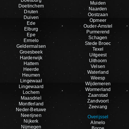
Doesburg
Muiden
Doetinchem
Naarden
Druten
Oostzaan
Duiven
Opmeer
Ede
Ouder-Amstel
Elburg
Purmerend
Epe
Schagen
Ermelo
Stede Broec
Geldermalsen
Texel
Groesbeek
Uitgeest
Harderwijk
Uithoorn
Hattem
Velsen
Heerde
Waterland
Heumen
Weesp
Lingewaal
Wijdemeren
Lingewaard
Wormerland
Lochem
Zaanstad
Maasdriel
Zandvoort
Montferland
Zeevang
Neder-Betuwe
Neerijnen
Overijssel
Nijkerk
Almelo
Nijmegen
Borne