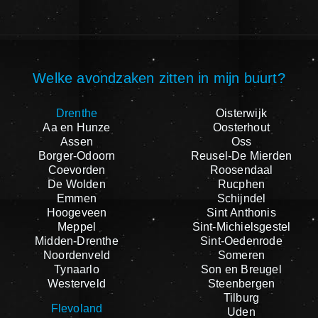
Welke avondzaken zitten in mijn buurt?
Drenthe
Oisterwijk
Aa en Hunze
Oosterhout
Assen
Oss
Borger-Odoorn
Reusel-De Mierden
Coevorden
Roosendaal
De Wolden
Rucphen
Emmen
Schijndel
Hoogeveen
Sint Anthonis
Meppel
Sint-Michielsgestel
Midden-Drenthe
Sint-Oedenrode
Noordenveld
Someren
Tynaarlo
Son en Breugel
Westerveld
Steenbergen
Tilburg
Flevoland
Uden