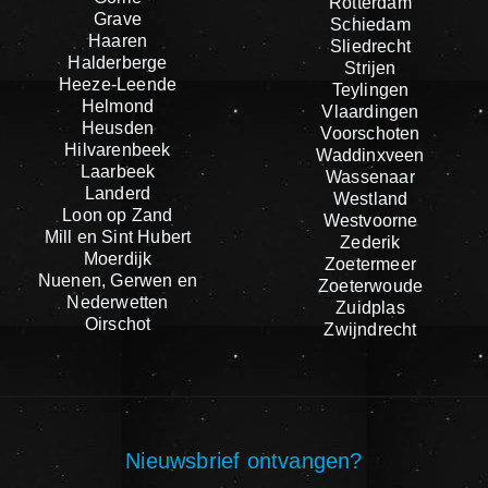
Rotterdam
Grave
Schiedam
Haaren
Sliedrecht
Halderberge
Strijen
Heeze-Leende
Teylingen
Helmond
Vlaardingen
Heusden
Voorschoten
Hilvarenbeek
Waddinxveen
Laarbeek
Wassenaar
Landerd
Westland
Loon op Zand
Westvoorne
Mill en Sint Hubert
Zederik
Moerdijk
Zoetermeer
Nuenen, Gerwen en
Zoeterwoude
Nederwetten
Zuidplas
Oirschot
Zwijndrecht
Nieuwsbrief ontvangen?