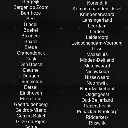
Bergeijk
Korendijk
Bergen op Zoom
Krimpen aan den IJssel
Bernheze
Krimpenerwaard
Best
Lansingerland
Bladel
Leerdam
Boekel
Leiden
Boxmeer
Leiderdorp
Boxtel
Leidschendam-Voorburg
Breda
Lisse
Cranendonck
Maassluis
Cuijk
Midden-Delfland
Den Bosch
Molenwaard
Deurne
Nieuwkoop
Dongen
Nissewaard
Drimmelen
Noordwijk
Eersel
Noordwijkerhout
Eindhoven
Oegstgeest
Etten-Leur
Oud-Beijerland
Geertruidenberg
Papendrecht
Geldrop-Mierlo
Pijnacker-Nootdorp
Gemert-Bakel
Ridderkerk
Gilze en Rijen
Rijswijk
Goirle