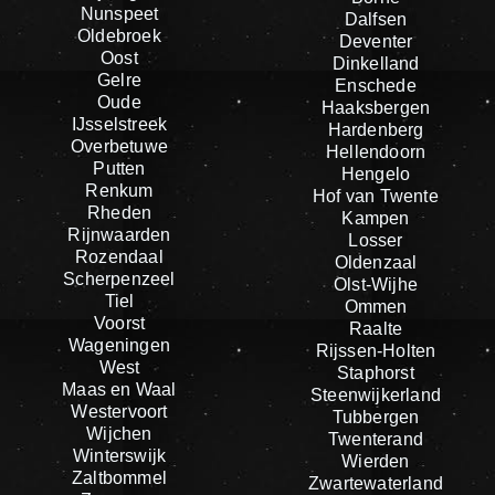
Nunspeet
Dalfsen
Oldebroek
Deventer
Oost
Dinkelland
Gelre
Enschede
Oude
Haaksbergen
IJsselstreek
Hardenberg
Overbetuwe
Hellendoorn
Putten
Hengelo
Renkum
Hof van Twente
Rheden
Kampen
Rijnwaarden
Losser
Rozendaal
Oldenzaal
Scherpenzeel
Olst-Wijhe
Tiel
Ommen
Voorst
Raalte
Wageningen
Rijssen-Holten
West
Staphorst
Maas en Waal
Steenwijkerland
Westervoort
Tubbergen
Wijchen
Twenterand
Winterswijk
Wierden
Zaltbommel
Zwartewaterland