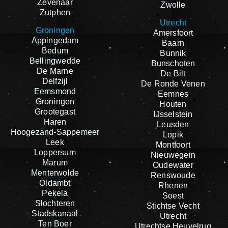
Zevenaar
Zwolle
Zutphen
Utrecht
Groningen
Amersfoort
Appingedam
Baarn
Bedum
Bunnik
Bellingwedde
Bunschoten
De Marne
De Bilt
Delfzijl
De Ronde Venen
Eemsmond
Eemnes
Groningen
Houten
Grootegast
IJsselstein
Haren
Leusden
Hoogezand-Sappemeer
Lopik
Leek
Montfoort
Loppersum
Nieuwegein
Marum
Oudewater
Menterwolde
Renswoude
Oldambt
Rhenen
Pekela
Soest
Slochteren
Stichtse Vecht
Stadskanaal
Utrecht
Ten Boer
Utrechtse Heuvelrug