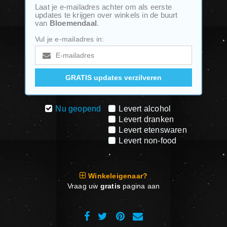
Laat je e-mailadres achter om als eerste
updates te krijgen over winkels in de buurt
van
Bloemendaal
.
Vul je e-mailadres in:
Nu geopend
Levert alcohol
Levert dranken
Levert etenswaren
Levert non-food
Winkeleigenaar?
Vraag uw
gratis
pagina aan