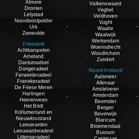
Almere
Valkenswaard
Dronten
Veghel
Lelystad
Veldhoven
Noordoostpolder
Vught
Urk
Waalre
Zeewolde
Waalwijk
Werkendam
Friesland
Woensdrecht
Achtkarspelen
Woudrichem
Ameland
Zundert
Dantumadeel
Dongeradeel
Noord-Holland
Ferwerderadeel
Aalsmeer
Franekeradeel
Alkmaar
De Friese Meren
Amstelveen
Harlingen
Amsterdam
Heerenveen
Beemster
Het Bildt
Bergen
Kollumerland en
Beverwijk
Nieuwkruisland
Blaricum
Leeuwarden
Bloemendaal
Leeuwarderadeel
Bussum
Littenseradeel
Castricum