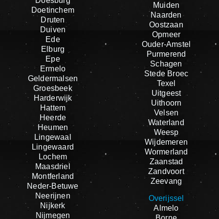
Doesburg
Muiden
Doetinchem
Naarden
Druten
Oostzaan
Duiven
Opmeer
Ede
Ouder-Amstel
Elburg
Purmerend
Epe
Schagen
Ermelo
Stede Broec
Geldermalsen
Texel
Groesbeek
Uitgeest
Harderwijk
Uithoorn
Hattem
Velsen
Heerde
Waterland
Heumen
Weesp
Lingewaal
Wijdemeren
Lingewaard
Wormerland
Lochem
Zaanstad
Maasdriel
Zandvoort
Montferland
Zeevang
Neder-Betuwe
Neerijnen
Overijssel
Nijkerk
Almelo
Nijmegen
Borne