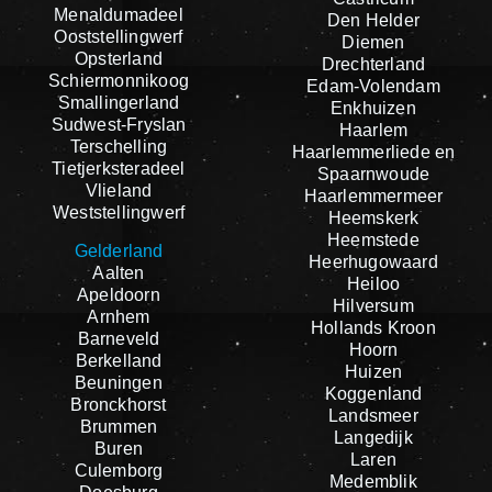
Menaldumadeel
Den Helder
Ooststellingwerf
Diemen
Opsterland
Drechterland
Schiermonnikoog
Edam-Volendam
Smallingerland
Enkhuizen
Sudwest-Fryslan
Haarlem
Terschelling
Haarlemmerliede en
Tietjerksteradeel
Spaarnwoude
Vlieland
Haarlemmermeer
Weststellingwerf
Heemskerk
Heemstede
Gelderland
Heerhugowaard
Aalten
Heiloo
Apeldoorn
Hilversum
Arnhem
Hollands Kroon
Barneveld
Hoorn
Berkelland
Huizen
Beuningen
Koggenland
Bronckhorst
Landsmeer
Brummen
Langedijk
Buren
Laren
Culemborg
Medemblik