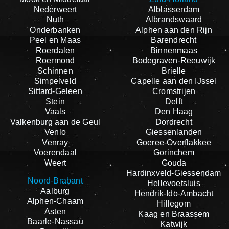
Nederweert
Alblasserdam
Nuth
Albrandswaard
Onderbanken
Alphen aan den Rijn
Peel en Maas
Barendrecht
Roerdalen
Binnenmaas
Roermond
Bodegraven-Reeuwijk
Schinnen
Brielle
Simpelveld
Capelle aan den IJssel
Sittard-Geleen
Cromstrijen
Stein
Delft
Vaals
Den Haag
Valkenburg aan de Geul
Dordrecht
Venlo
Giessenlanden
Venray
Goeree-Overflakkee
Voerendaal
Gorinchem
Weert
Gouda
Hardinxveld-Giessendam
Noord-Brabant
Hellevoetsluis
Aalburg
Hendrik-Ido-Ambacht
Alphen-Chaam
Hillegom
Asten
Kaag en Braassem
Baarle-Nassau
Katwijk