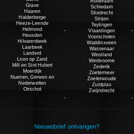
Rotterdam
Grave
Schiedam
Haaren
Sliedrecht
Halderberge
Strijen
Heeze-Leende
Teylingen
Helmond
Vlaardingen
Heusden
Voorschoten
Hilvarenbeek
Waddinxveen
Laarbeek
Wassenaar
Landerd
Westland
Loon op Zand
Westvoorne
Mill en Sint Hubert
Zederik
Moerdijk
Zoetermeer
Nuenen, Gerwen en
Zoeterwoude
Nederwetten
Zuidplas
Oirschot
Zwijndrecht
Nieuwsbrief ontvangen?