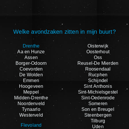
Welke avondzaken zitten in mijn buurt?
Drenthe
Oisterwijk
Aa en Hunze
Oosterhout
Assen
Oss
Borger-Odoorn
Reusel-De Mierden
Coevorden
Roosendaal
De Wolden
Rucphen
Emmen
Schijndel
Hoogeveen
Sint Anthonis
Meppel
Sint-Michielsgestel
Midden-Drenthe
Sint-Oedenrode
Noordenveld
Someren
Tynaarlo
Son en Breugel
Westerveld
Steenbergen
Tilburg
Flevoland
Uden