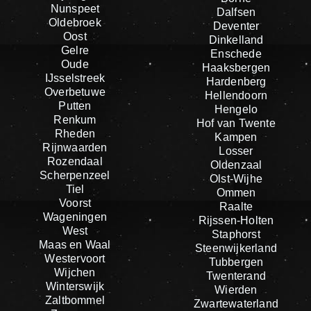
Nunspeet
Dalfsen
Oldebroek
Deventer
Oost
Dinkelland
Gelre
Enschede
Oude
Haaksbergen
IJsselstreek
Hardenberg
Overbetuwe
Hellendoorn
Putten
Hengelo
Renkum
Hof van Twente
Rheden
Kampen
Rijnwaarden
Losser
Rozendaal
Oldenzaal
Scherpenzeel
Olst-Wijhe
Tiel
Ommen
Voorst
Raalte
Wageningen
Rijssen-Holten
West
Staphorst
Maas en Waal
Steenwijkerland
Westervoort
Tubbergen
Wijchen
Twenterand
Winterswijk
Wierden
Zaltbommel
Zwartewaterland