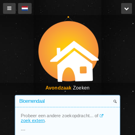
Avondzaak
Zoeken
Probeer een andere zoekopdracht... of
zoek extern
.
---