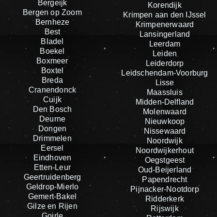
Bergeijk
Korendijk
Bergen op Zoom
Krimpen aan den IJssel
Bernheze
Krimpenerwaard
Best
Lansingerland
Bladel
Leerdam
Boekel
Leiden
Boxmeer
Leiderdorp
Boxtel
Leidschendam-Voorburg
Breda
Lisse
Cranendonck
Maassluis
Cuijk
Midden-Delfland
Den Bosch
Molenwaard
Deurne
Nieuwkoop
Dongen
Nissewaard
Drimmelen
Noordwijk
Eersel
Noordwijkerhout
Eindhoven
Oegstgeest
Etten-Leur
Oud-Beijerland
Geertruidenberg
Papendrecht
Geldrop-Mierlo
Pijnacker-Nootdorp
Gemert-Bakel
Ridderkerk
Gilze en Rijen
Rijswijk
Goirle