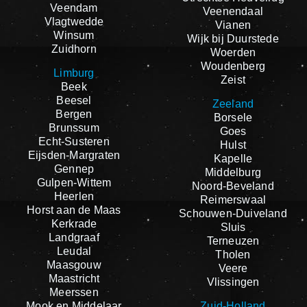
Veendam
Veenendaal
Vlagtwedde
Vianen
Winsum
Wijk bij Duurstede
Zuidhorn
Woerden
Woudenberg
Limburg
Zeist
Beek
Beesel
Zeeland
Bergen
Borsele
Brunssum
Goes
Echt-Susteren
Hulst
Eijsden-Margraten
Kapelle
Gennep
Middelburg
Gulpen-Wittem
Noord-Beveland
Heerlen
Reimerswaal
Horst aan de Maas
Schouwen-Duiveland
Kerkrade
Sluis
Landgraaf
Terneuzen
Leudal
Tholen
Maasgouw
Veere
Maastricht
Vlissingen
Meerssen
Mook en Middelaar
Zuid-Holland