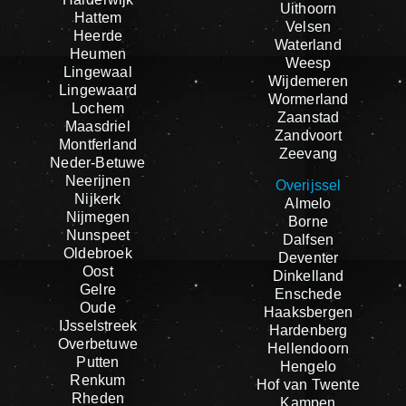
Uithoorn
Hattem
Velsen
Heerde
Waterland
Heumen
Weesp
Lingewaal
Wijdemeren
Lingewaard
Wormerland
Lochem
Zaanstad
Maasdriel
Zandvoort
Montferland
Zeevang
Neder-Betuwe
Neerijnen
Overijssel
Nijkerk
Almelo
Nijmegen
Borne
Nunspeet
Dalfsen
Oldebroek
Deventer
Oost
Dinkelland
Gelre
Enschede
Oude
Haaksbergen
IJsselstreek
Hardenberg
Overbetuwe
Hellendoorn
Putten
Hengelo
Renkum
Hof van Twente
Rheden
Kampen