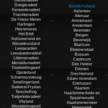
Dantumadeel
Dongeradeel
Noord-Holland
Ferwerderadeel
Aalsmeer
Franekeradeel
Alkmaar
De Friese Meren
Amstelveen
Harlingen
Amsterdam
Heerenveen
Beemster
Het Bildt
Bergen
Kollumerland en
Beverwijk
Nieuwkruisland
Blaricum
Leeuwarden
Bloemendaal
Leeuwarderadeel
Bussum
Littenseradeel
Castricum
Menaldumadeel
Den Helder
Ooststellingwerf
Diemen
Opsterland
Drechterland
Schiermonnikoog
Edam-Volendam
Smallingerland
Enkhuizen
Sudwest-Fryslan
Haarlem
Terschelling
Haarlemmerliede en
Tietjerksteradeel
Spaarnwoude
Vlieland
Haarlemmermeer
Weststellingwerf
Heemskerk