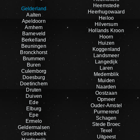
Heemstede
Gelderland
Heerhugowaard
Aalten
Heiloo
Apeldoorn
Hilversum
Arnhem
Hollands Kroon
Barneveld
Hoorn
Berkelland
Huizen
Beuningen
Koggenland
Bronckhorst
Landsmeer
Brummen
Langedijk
Buren
Laren
Culemborg
Medemblik
Doesburg
Muiden
Doetinchem
Naarden
Druten
Oostzaan
Duiven
Opmeer
Ede
Ouder-Amstel
Elburg
Purmerend
Epe
Schagen
Ermelo
Stede Broec
Geldermalsen
Texel
Groesbeek
Uitgeest
Harderwijk