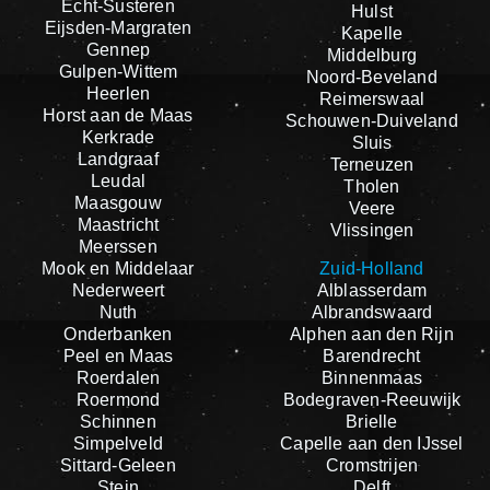
Echt-Susteren
Hulst
Eijsden-Margraten
Kapelle
Gennep
Middelburg
Gulpen-Wittem
Noord-Beveland
Heerlen
Reimerswaal
Horst aan de Maas
Schouwen-Duiveland
Kerkrade
Sluis
Landgraaf
Terneuzen
Leudal
Tholen
Maasgouw
Veere
Maastricht
Vlissingen
Meerssen
Mook en Middelaar
Zuid-Holland
Nederweert
Alblasserdam
Nuth
Albrandswaard
Onderbanken
Alphen aan den Rijn
Peel en Maas
Barendrecht
Roerdalen
Binnenmaas
Roermond
Bodegraven-Reeuwijk
Schinnen
Brielle
Simpelveld
Capelle aan den IJssel
Sittard-Geleen
Cromstrijen
Stein
Delft