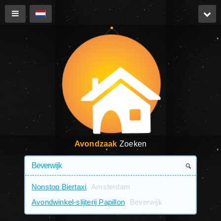
Avondzaak
Zoeken
Nonstop Biertaxi
Amsterdam
Avondwinkel-slijterij Papillon
Beverwijk