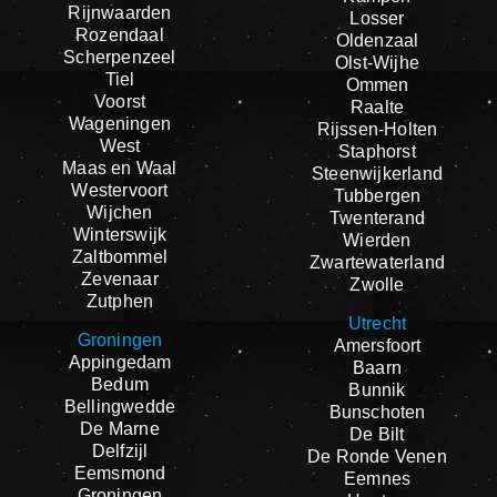
Rijnwaarden
Losser
Rozendaal
Oldenzaal
Scherpenzeel
Olst-Wijhe
Tiel
Ommen
Voorst
Raalte
Wageningen
Rijssen-Holten
West
Staphorst
Maas en Waal
Steenwijkerland
Westervoort
Tubbergen
Wijchen
Twenterand
Winterswijk
Wierden
Zaltbommel
Zwartewaterland
Zevenaar
Zwolle
Zutphen
Utrecht
Groningen
Amersfoort
Appingedam
Baarn
Bedum
Bunnik
Bellingwedde
Bunschoten
De Marne
De Bilt
Delfzijl
De Ronde Venen
Eemsmond
Eemnes
Groningen