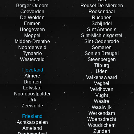
Borger-Odoorn
Reusel-De Mierden
Coevorden
Roosendaal
De Wolden
Rucphen
Emmen
Schijndel
Hoogeveen
Sint Anthonis
Meppel
Sint-Michielsgestel
Midden-Drenthe
Sint-Oedenrode
Noordenveld
Someren
Tynaarlo
Son en Breugel
Westerveld
Steenbergen
Tilburg
Flevoland
Uden
Almere
Valkenswaard
Dronten
Veghel
Lelystad
Veldhoven
Noordoostpolder
Vught
Urk
Waalre
Zeewolde
Waalwijk
Werkendam
Friesland
Woensdrecht
Achtkarspelen
Woudrichem
Ameland
Zundert