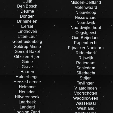
Cuijk
Midden-Delfland
Den Bosch
Molenwaard
Deurne
Nieuwkoop
Dongen
Nissewaard
Drimmelen
Noordwijk
Eersel
Noordwijkerhout
Eindhoven
Oegstgeest
Etten-Leur
Oud-Beijerland
Geertruidenberg
Papendrecht
Geldrop-Mierlo
Pijnacker-Nootdorp
Gemert-Bakel
Ridderkerk
Gilze en Rijen
Rijswijk
Goirle
Rotterdam
Grave
Schiedam
Haaren
Sliedrecht
Halderberge
Strijen
Heeze-Leende
Teylingen
Helmond
Vlaardingen
Heusden
Voorschoten
Hilvarenbeek
Waddinxveen
Laarbeek
Wassenaar
Landerd
Westland
Loon op Zand