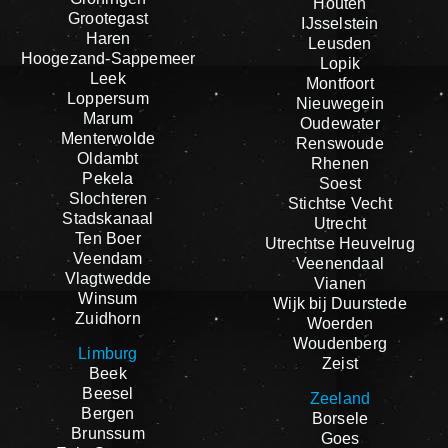
Houten
Grootegast
IJsselstein
Haren
Leusden
Hoogezand-Sappemeer
Lopik
Leek
Montfoort
Loppersum
Nieuwegein
Marum
Oudewater
Menterwolde
Renswoude
Oldambt
Rhenen
Pekela
Soest
Slochteren
Stichtse Vecht
Stadskanaal
Utrecht
Ten Boer
Utrechtse Heuvelrug
Veendam
Veenendaal
Vlagtwedde
Vianen
Winsum
Wijk bij Duurstede
Zuidhorn
Woerden
Woudenberg
Limburg
Zeist
Beek
Beesel
Zeeland
Bergen
Borsele
Brunssum
Goes