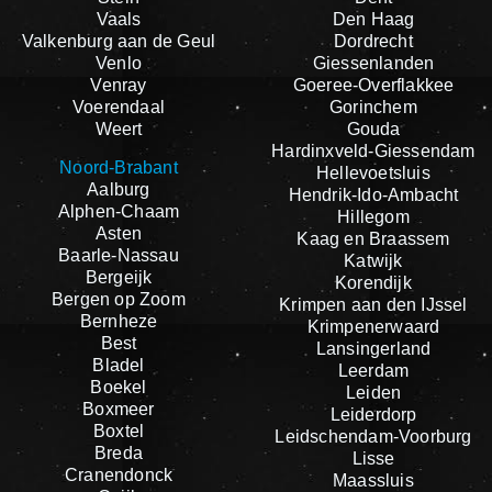
Vaals
Den Haag
Valkenburg aan de Geul
Dordrecht
Venlo
Giessenlanden
Venray
Goeree-Overflakkee
Voerendaal
Gorinchem
Weert
Gouda
Hardinxveld-Giessendam
Noord-Brabant
Hellevoetsluis
Aalburg
Hendrik-Ido-Ambacht
Alphen-Chaam
Hillegom
Asten
Kaag en Braassem
Baarle-Nassau
Katwijk
Bergeijk
Korendijk
Bergen op Zoom
Krimpen aan den IJssel
Bernheze
Krimpenerwaard
Best
Lansingerland
Bladel
Leerdam
Boekel
Leiden
Boxmeer
Leiderdorp
Boxtel
Leidschendam-Voorburg
Breda
Lisse
Cranendonck
Maassluis