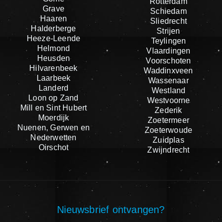
Rotterdam
Grave
Schiedam
Haaren
Sliedrecht
Halderberge
Strijen
Heeze-Leende
Teylingen
Helmond
Vlaardingen
Heusden
Voorschoten
Hilvarenbeek
Waddinxveen
Laarbeek
Wassenaar
Landerd
Westland
Loon op Zand
Westvoorne
Mill en Sint Hubert
Zederik
Moerdijk
Zoetermeer
Nuenen, Gerwen en
Zoeterwoude
Nederwetten
Zuidplas
Oirschot
Zwijndrecht
Nieuwsbrief ontvangen?