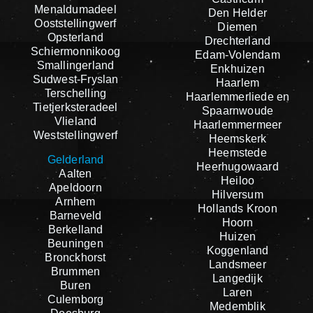
Menaldumadeel
Den Helder
Ooststellingwerf
Diemen
Opsterland
Drechterland
Schiermonnikoog
Edam-Volendam
Smallingerland
Enkhuizen
Sudwest-Fryslan
Haarlem
Terschelling
Haarlemmerliede en
Tietjerksteradeel
Spaarnwoude
Vlieland
Haarlemmermeer
Weststellingwerf
Heemskerk
Heemstede
Gelderland
Heerhugowaard
Aalten
Heiloo
Apeldoorn
Hilversum
Arnhem
Hollands Kroon
Barneveld
Hoorn
Berkelland
Huizen
Beuningen
Koggenland
Bronckhorst
Landsmeer
Brummen
Langedijk
Buren
Laren
Culemborg
Medemblik