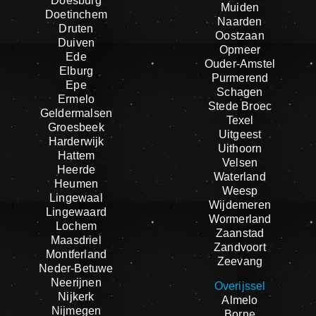
Doesburg
Muiden
Doetinchem
Naarden
Druten
Oostzaan
Duiven
Opmeer
Ede
Ouder-Amstel
Elburg
Purmerend
Epe
Schagen
Ermelo
Stede Broec
Geldermalsen
Texel
Groesbeek
Uitgeest
Harderwijk
Uithoorn
Hattem
Velsen
Heerde
Waterland
Heumen
Weesp
Lingewaal
Wijdemeren
Lingewaard
Wormerland
Lochem
Zaanstad
Maasdriel
Zandvoort
Montferland
Zeevang
Neder-Betuwe
Neerijnen
Overijssel
Nijkerk
Almelo
Nijmegen
Borne