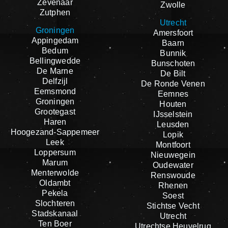
Zevenaar
Zwolle
Zutphen
Utrecht
Groningen
Amersfoort
Appingedam
Baarn
Bedum
Bunnik
Bellingwedde
Bunschoten
De Marne
De Bilt
Delfzijl
De Ronde Venen
Eemsmond
Eemnes
Groningen
Houten
Grootegast
IJsselstein
Haren
Leusden
Hoogezand-Sappemeer
Lopik
Leek
Montfoort
Loppersum
Nieuwegein
Marum
Oudewater
Menterwolde
Renswoude
Oldambt
Rhenen
Pekela
Soest
Slochteren
Stichtse Vecht
Stadskanaal
Utrecht
Ten Boer
Utrechtse Heuvelrug