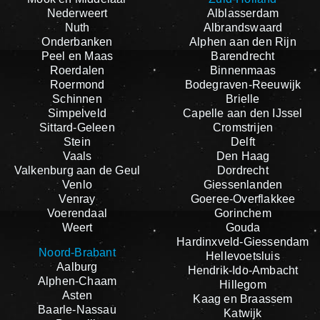
Nederweert
Alblasserdam
Nuth
Albrandswaard
Onderbanken
Alphen aan den Rijn
Peel en Maas
Barendrecht
Roerdalen
Binnenmaas
Roermond
Bodegraven-Reeuwijk
Schinnen
Brielle
Simpelveld
Capelle aan den IJssel
Sittard-Geleen
Cromstrijen
Stein
Delft
Vaals
Den Haag
Valkenburg aan de Geul
Dordrecht
Venlo
Giessenlanden
Venray
Goeree-Overflakkee
Voerendaal
Gorinchem
Weert
Gouda
Hardinxveld-Giessendam
Noord-Brabant
Hellevoetsluis
Aalburg
Hendrik-Ido-Ambacht
Alphen-Chaam
Hillegom
Asten
Kaag en Braassem
Baarle-Nassau
Katwijk