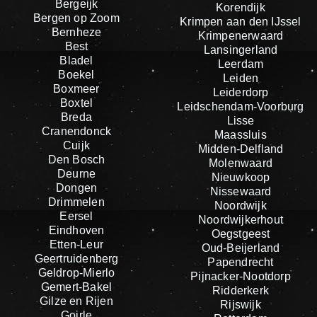
Bergeijk
Korendijk
Bergen op Zoom
Krimpen aan den IJssel
Bernheze
Krimpenerwaard
Best
Lansingerland
Bladel
Leerdam
Boekel
Leiden
Boxmeer
Leiderdorp
Boxtel
Leidschendam-Voorburg
Breda
Lisse
Cranendonck
Maassluis
Cuijk
Midden-Delfland
Den Bosch
Molenwaard
Deurne
Nieuwkoop
Dongen
Nissewaard
Drimmelen
Noordwijk
Eersel
Noordwijkerhout
Eindhoven
Oegstgeest
Etten-Leur
Oud-Beijerland
Geertruidenberg
Papendrecht
Geldrop-Mierlo
Pijnacker-Nootdorp
Gemert-Bakel
Ridderkerk
Gilze en Rijen
Rijswijk
Goirle