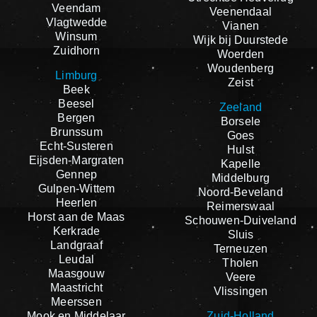
Veendam
Veenendaal
Vlagtwedde
Vianen
Winsum
Wijk bij Duurstede
Zuidhorn
Woerden
Woudenberg
Limburg
Zeist
Beek
Beesel
Zeeland
Bergen
Borsele
Brunssum
Goes
Echt-Susteren
Hulst
Eijsden-Margraten
Kapelle
Gennep
Middelburg
Gulpen-Wittem
Noord-Beveland
Heerlen
Reimerswaal
Horst aan de Maas
Schouwen-Duiveland
Kerkrade
Sluis
Landgraaf
Terneuzen
Leudal
Tholen
Maasgouw
Veere
Maastricht
Vlissingen
Meerssen
Mook en Middelaar
Zuid-Holland