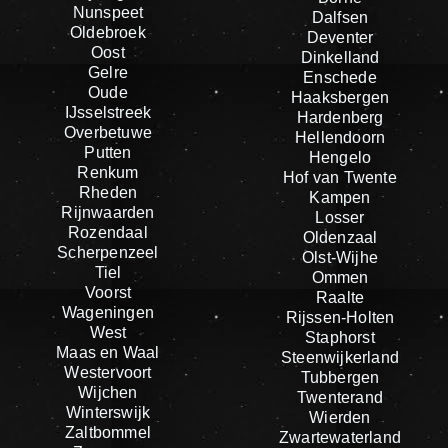
Nunspeet
Dalfsen
Oldebroek
Deventer
Oost
Dinkelland
Gelre
Enschede
Oude
Haaksbergen
IJsselstreek
Hardenberg
Overbetuwe
Hellendoorn
Putten
Hengelo
Renkum
Hof van Twente
Rheden
Kampen
Rijnwaarden
Losser
Rozendaal
Oldenzaal
Scherpenzeel
Olst-Wijhe
Tiel
Ommen
Voorst
Raalte
Wageningen
Rijssen-Holten
West
Staphorst
Maas en Waal
Steenwijkerland
Westervoort
Tubbergen
Wijchen
Twenterand
Winterswijk
Wierden
Zaltbommel
Zwartewaterland