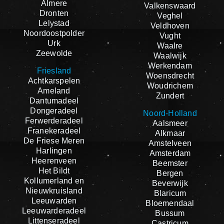
Almere
Valkenswaard
Dronten
Veghel
Lelystad
Veldhoven
Noordoostpolder
Vught
Urk
Waalre
Zeewolde
Waalwijk
Werkendam
Friesland
Woensdrecht
Achtkarspelen
Woudrichem
Ameland
Zundert
Dantumadeel
Dongeradeel
Noord-Holland
Ferwerderadeel
Aalsmeer
Franekeradeel
Alkmaar
De Friese Meren
Amstelveen
Harlingen
Amsterdam
Heerenveen
Beemster
Het Bildt
Bergen
Kollumerland en
Beverwijk
Nieuwkruisland
Blaricum
Leeuwarden
Bloemendaal
Leeuwarderadeel
Bussum
Littenseradeel
Castricum