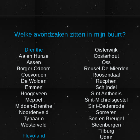
Welke avondzaken zitten in mijn buurt?
Drenthe
Oisterwijk
Aa en Hunze
Oosterhout
Assen
Oss
Borger-Odoorn
Reusel-De Mierden
Coevorden
Roosendaal
De Wolden
Rucphen
Emmen
Schijndel
Hoogeveen
Sint Anthonis
Meppel
Sint-Michielsgestel
Midden-Drenthe
Sint-Oedenrode
Noordenveld
Someren
Tynaarlo
Son en Breugel
Westerveld
Steenbergen
Tilburg
Flevoland
Uden