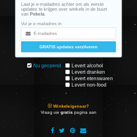
Laat je e-mailadres achter om als eerste
updates te krijgen over winkels in de buurt
van
Pekela
.
Vul je e-mailadres in:
Nu geopend
Levert alcohol
Levert dranken
Levert etenswaren
Levert non-food
Winkeleigenaar?
Vraag uw
gratis
pagina aan