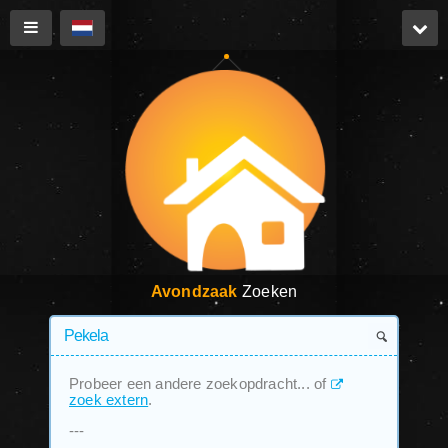
Avondzaak
Zoeken
Probeer een andere zoekopdracht... of
zoek extern
.
---